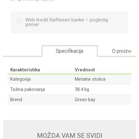
Web kredit Raiffeisen banke – pogledaj
primer
Specifikacija
O proizvodu
Karakteristika
Vrednost
Kategorija
Metalne stolice
Težina pakovanja
38.4 kg
Brend
Green bay
Ime/Nadimak
Email
MOŽDA VAM SE SVIDI