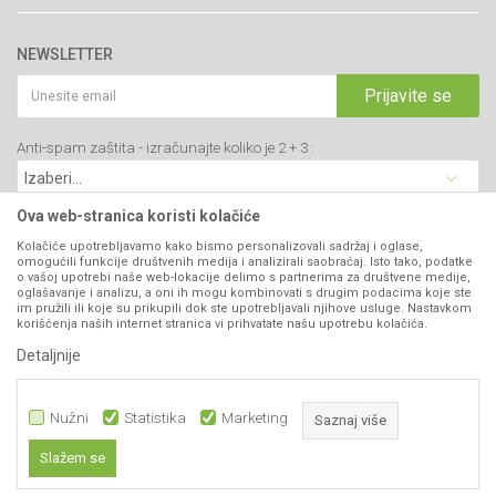
34000 Kragujevac, Srbija
Prodavnice
Uslovi korišćenja i prodaje
webshop@agromarket.rs
Brendovi
NEWSLETTER
Politika privatnosti
Katalozi
034/200-784
Kako kupiti
Prijavite se
Saradnja
PIB: 102135221
Isporuka
Blog
Anti-spam zaštita - izračunajte koliko je 2 + 3 :
Click & Collect
Matični broj: 07593252
Najčešća pitanja
Načini plaćanja
Kontakt
Plaćanje karticama
Ova web-stranica koristi kolačiće
B2B Portal
Web kredit Raiffeisen banke
Kolačiće upotrebljavamo kako bismo personalizovali sadržaj i oglase,
VIBER I SMS NEWSLETTER
omogućili funkcije društvenih medija i analizirali saobraćaj. Isto tako, podatke
Pravo na odustajanje
o vašoj upotrebi naše web-lokacije delimo s partnerima za društvene medije,
oglašavanje i analizu, a oni ih mogu kombinovati s drugim podacima koje ste
Prijavite se
Reklamacije
im pružili ili koje su prikupili dok ste upotrebljavali njihove usluge. Nastavkom
korišćenja naših internet stranica vi prihvatate našu upotrebu kolačića.
Povraćaj sredstava
Detaljnije
PRATITE NAS
Zamena artikala
Nužni
Statistika
Marketing
Saznaj više
Slažem se