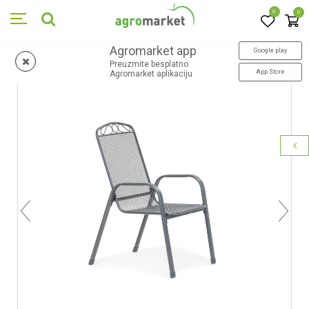
0
0
Agromarket app
Google play
Preuzmite besplatno
App Store
Agromarket aplikaciju