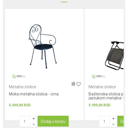
Poruka
POŠALJI
Metalne stolice
Metalne stolice
Moka metalna stolica - crna
Baštenska stolica pod
jastukom metalna – cr
Messina
5.499,00
RSD
5.999,00
RSD
Dodaj u korpu
Dod