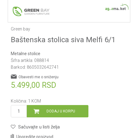
1
2
3
4
5
6
7
8
9
10
11
12
13
Green bay
Baštenska stolica siva Melfi 6/1
Metalne stolice
Šifra artikla:
088814
Barkod:
8605032642741
Obavesti me o sniženju
5.499,00
RSD
Količina:
1
KOM
DODAJ U KORPU
Sačuvajte u listi želja
Uporedite proizvod