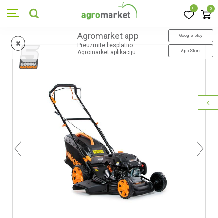
0
0
Agromarket app
Google play
Preuzmite besplatno
App Store
Agromarket aplikaciju