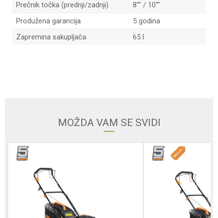
Prečnik točka (prednji/zadnji)
8"" / 10""
Produžena garancija
5 godina
Zapremina sakupljača
65 l
Ime/Nadimak
Email
MOŽDA VAM SE SVIDI
Poruka