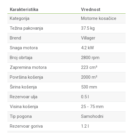
Karakteristika
Vrednost
Kategorija
Motorne kosačice
Težina pakovanja
37.5 kg
Brend
Villager
Snaga motora
4.2 kW
Broj obrtaja
2800 rpm
Zapremina motora
223 cm³
Površina košenja
2000 m²
Širina košenja
530 mm
Rezervoar ulja
0.5 l
Visina košenja
25 - 75 mm
Tip pogona
Samohodni
Rezervoar goriva
1.2 l