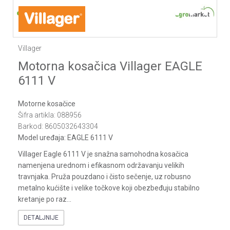
1
2
3
4
5
6
7
8
9
10
11
12
13
14
Villager
Motorna kosačica Villager EAGLE
6111 V
Motorne kosačice
Šifra artikla:
088956
Barkod:
8605032643304
Model uređaja:
EAGLE 6111 V
Villager Eagle 6111 V je snažna samohodna kosačica
namenjena urednom i efikasnom održavanju velikih
travnjaka. Pruža pouzdano i čisto sečenje, uz robusno
metalno kućište i velike točkove koji obezbeđuju stabilno
kretanje po raz
...
DETALJNIJE