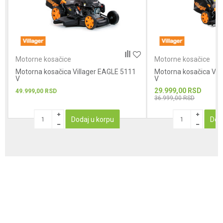
POŠALJI
Motorne kosačice
Motorne kosačice
Motorna kosačica Villager EAGLE 5111
Motorna kosačica Vil
V
V
29.999,00
RSD
49.999,00
RSD
36.999,00
RSD
Dodaj u korpu
Dod