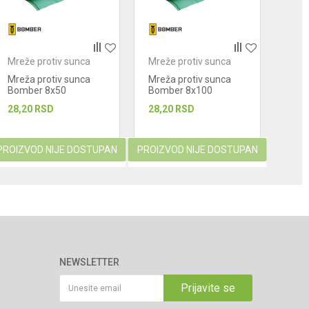
Mreže protiv sunca
Mreže protiv sunca
Mrež
Mreža protiv sunca
Mreža protiv sunca
Mrež
Bomber 8x50
Bomber 8x100
Bom
(400m2) 40%
(800m2) 40%
(40
28,20
RSD
28,20
RSD
28,2
PROIZVOD NIJE DOSTUPAN
PROIZVOD NIJE DOSTUPAN
NEWSLETTER
Prijavite se