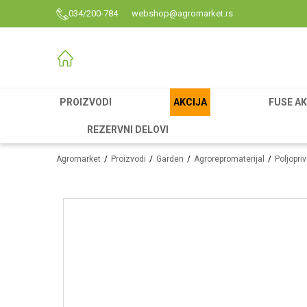
034/200-784
webshop@agromarket.rs
PROIZVODI
AKCIJA
FUSE AK
REZERVNI DELOVI
Agromarket
Proizvodi
Garden
Agrorepromaterijal
Poljopri