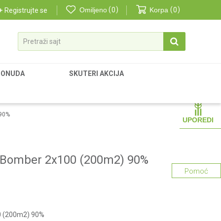
Omiljeno
0
Korpa
0
Registrujte se
Pretraži sajt
PONUDA
SKUTERI AKCIJA
 90%
UPOREDI
a Bomber 2x100 (200m2) 90%
Pomoć
0 (200m2) 90%