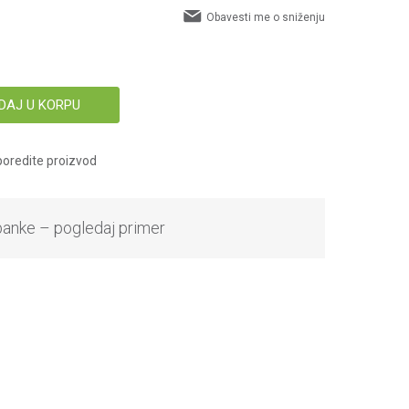
Obavesti me o sniženju
DAJ U KORPU
oredite proizvod
banke – pogledaj primer