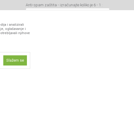
Anti-spam zaštita - izračunajte koliko je 6 - 1 :
ja i analizirali
je, oglašavanje i
otrebljavali njihove
VIBER I SMS NEWSLETTER
Prijavite se
Slažem se
PRATITE NAS
ne funkcije kao
isti kolačiće
ismo omogućili
 iskustvo.
 artikli prikazani na sajtu su deo naše ponude i ne podrazumeva da