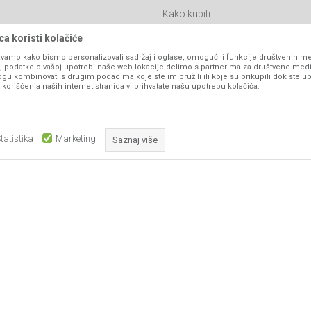
Kako kupiti
Isporuka
a koristi kolačiće
Click & Collect
vamo kako bismo personalizovali sadržaj i oglase, omogućili funkcije društvenih medi
ko, podatke o vašoj upotrebi naše web-lokacije delimo s partnerima za društvene medi
Načini plaćanja
ogu kombinovati s drugim podacima koje ste im pružili ili koje su prikupili dok ste up
orišćenja naših internet stranica vi prihvatate našu upotrebu kolačića.
itanja
Plaćanje karticama
Web kredit Raiffeisen banke
l
Pravo na odustajanje
tatistika
Marketing
Saznaj više
Reklamacije
Povraćaj sredstava
Obavezni kolačići čine stranicu upotrebljivom omogućavajući osnov
Zamena artikala
što su navigacija stranicom i pristup zaštićenim područjima. Sajt kor
koji su nužni za ispravno funkcioniranje naše web stranice kako b
pojedine tehničke funkcije i tako Vam osigurali pozitivno korisničko
ka, ali ne možemo garantovati da su sve informacije kompletne i bez grešaka. Svi
su dostupni u svakom trenutku.