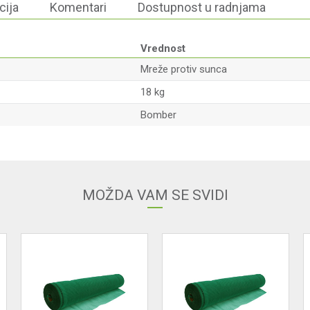
cija
Komentari
Dostupnost u radnjama
Vrednost
Mreže protiv sunca
18 kg
Bomber
Email
MOŽDA VAM SE SVIDI