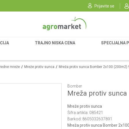
Prijavite se
CIJA
TRAJNO NISKA CENA
SPECIJALNA 
vredne mreže
Mreže protiv sunca
Mreža protiv sunca Bomber 2x100 (200m2)
Bomber
Mreža protiv sunc
Mreže protiv sunca
Šifra artikla:
085421
Barkod:
8605032637891
Mreža protiv sunca Bomber 2x10