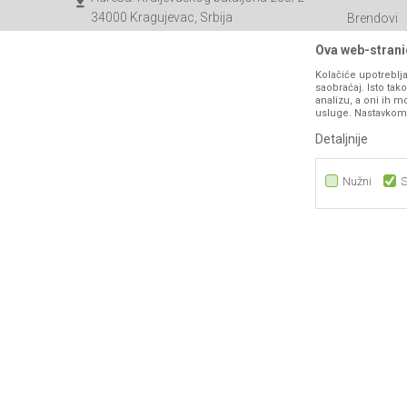
34000 Kragujevac, Srbija
Brendovi
Katalozi
webshop@agromarket.rs
Ova web-stranic
Saradnja
Kolačiće upotreblja
034/200-784
saobraćaj. Isto ta
Blog
analizu, a oni ih m
PIB: 102135221
usluge. Nastavkom k
Najčešća p
Matični broj: 07593252
Detaljnije
Kontakt
B2B Porta
Nužni
S
Nužni
Statistika
Marketing
Nastojimo da budemo što precizniji u opisu proizvoda, prikazu sli