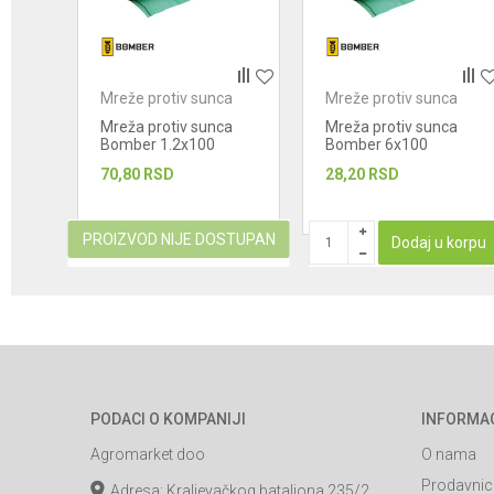
POŠALJI
ca
Mreže protiv sunca
Mreže protiv sunca
ca
Mreža protiv sunca
Mreža protiv sunca
Bomber 1.2x100
Bomber 6x100
(120m2) 90%
(600m2) 40%
70,80
RSD
28,20
RSD
PROIZVOD NIJE DOSTUPAN
korpu
Dodaj u korpu
PODACI O KOMPANIJI
INFORMA
Agromarket doo
O nama
Prodavnic
Adresa: Kraljevačkog bataljona 235/2