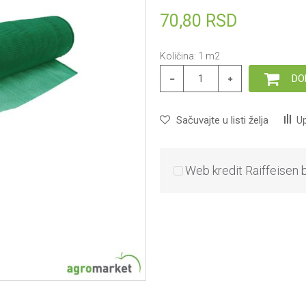
70,80
RSD
Količina:
1
m2
DO
Sačuvajte u listi želja
Up
Web kredit Raiffeisen 