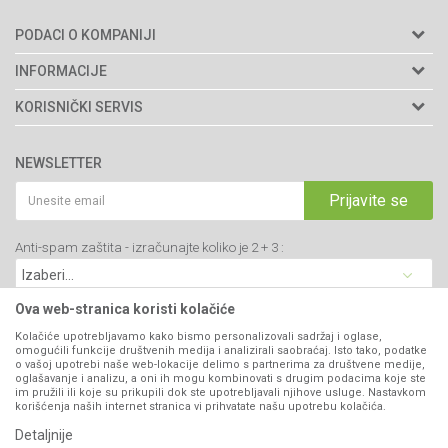
PODACI O KOMPANIJI
Agromarket doo
INFORMACIJE
Adresa: Kraljevačkog bataljona 235/2
O nama
KORISNIČKI SERVIS
34000 Kragujevac, Srbija
Prodavnice
Uslovi korišćenja i prodaje
webshop@agromarket.rs
Brendovi
NEWSLETTER
Politika privatnosti
Katalozi
034/200-784
Kako kupiti
Prijavite se
Saradnja
PIB: 102135221
Isporuka
Blog
Anti-spam zaštita - izračunajte koliko je 2 + 3 :
Click & Collect
Matični broj: 07593252
Najčešća pitanja
Načini plaćanja
Kontakt
Plaćanje karticama
Ova web-stranica koristi kolačiće
B2B Portal
Web kredit Raiffeisen banke
Kolačiće upotrebljavamo kako bismo personalizovali sadržaj i oglase,
VIBER I SMS NEWSLETTER
omogućili funkcije društvenih medija i analizirali saobraćaj. Isto tako, podatke
Pravo na odustajanje
o vašoj upotrebi naše web-lokacije delimo s partnerima za društvene medije,
oglašavanje i analizu, a oni ih mogu kombinovati s drugim podacima koje ste
Prijavite se
Reklamacije
im pružili ili koje su prikupili dok ste upotrebljavali njihove usluge. Nastavkom
korišćenja naših internet stranica vi prihvatate našu upotrebu kolačića.
Povraćaj sredstava
Detaljnije
PRATITE NAS
Zamena artikala