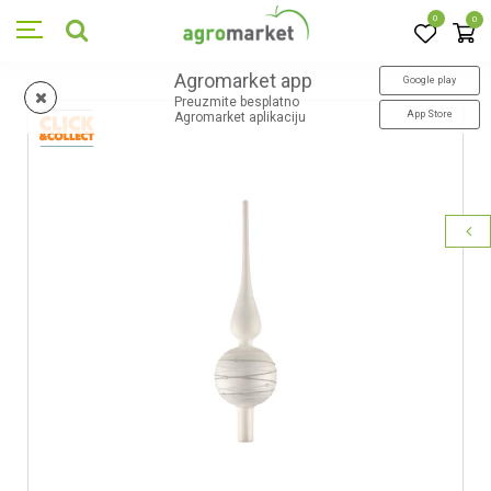
0
0
Agromarket app
Google play
Preuzmite besplatno
App Store
Agromarket aplikaciju