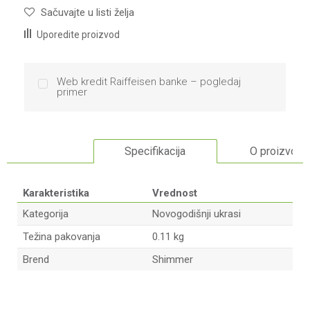
Sačuvajte u listi želja
Uporedite proizvod
Web kredit Raiffeisen banke – pogledaj
primer
Specifikacija
O proizvodu
Karakteristika
Vrednost
Kategorija
Novogodišnji ukrasi
Težina pakovanja
0.11 kg
Brend
Shimmer
Ime/Nadimak