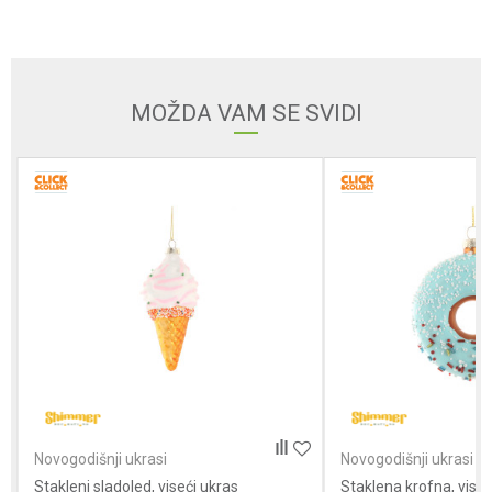
Email
MOŽDA VAM SE SVIDI
Poruka
POŠALJI
Novogodišnji ukrasi
Novogodišnji ukrasi
Stakleni sladoled, viseći ukras
Staklena krofna, viseć