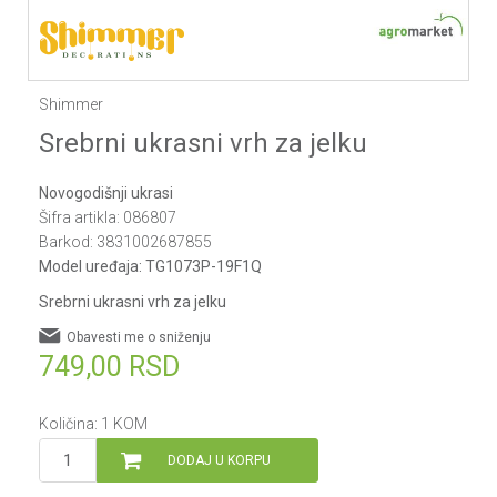
Shimmer
Srebrni ukrasni vrh za jelku
Novogodišnji ukrasi
Šifra artikla:
086807
Barkod:
3831002687855
Model uređaja:
TG1073P-19F1Q
Srebrni ukrasni vrh za jelku
Obavesti me o sniženju
749,00
RSD
Količina:
1
KOM
DODAJ U KORPU