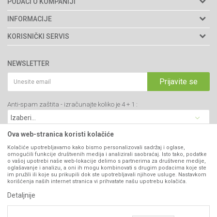
PODACI O KOMPANIJI
Agromarket doo
INFORMACIJE
Adresa: Kraljevačkog bataljona 235/2
O nama
KORISNIČKI SERVIS
34000 Kragujevac, Srbija
Prodavnice
Uslovi korišćenja i prodaje
webshop@agromarket.rs
Brendovi
NEWSLETTER
Politika privatnosti
Katalozi
034/200-784
Kako kupiti
Prijavite se
Saradnja
PIB: 102135221
Isporuka
Blog
Anti-spam zaštita - izračunajte koliko je 4 + 1 :
Click & Collect
Matični broj: 07593252
Najčešća pitanja
Načini plaćanja
Kontakt
Plaćanje karticama
Ova web-stranica koristi kolačiće
B2B Portal
Web kredit Raiffeisen banke
Kolačiće upotrebljavamo kako bismo personalizovali sadržaj i oglase,
VIBER I SMS NEWSLETTER
omogućili funkcije društvenih medija i analizirali saobraćaj. Isto tako, podatke
Pravo na odustajanje
o vašoj upotrebi naše web-lokacije delimo s partnerima za društvene medije,
oglašavanje i analizu, a oni ih mogu kombinovati s drugim podacima koje ste
Prijavite se
Reklamacije
im pružili ili koje su prikupili dok ste upotrebljavali njihove usluge. Nastavkom
korišćenja naših internet stranica vi prihvatate našu upotrebu kolačića.
Povraćaj sredstava
Detaljnije
PRATITE NAS
Zamena artikala