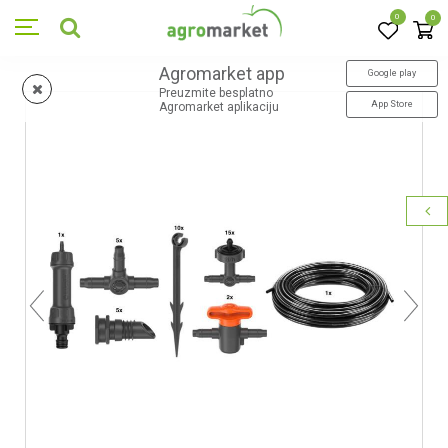
0
0
Agromarket app
Google play
Preuzmite besplatno
App Store
Agromarket aplikaciju