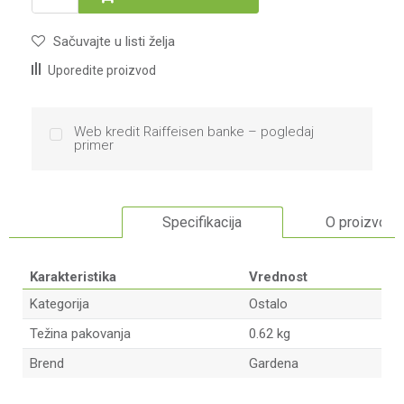
Sačuvajte u listi želja
Uporedite proizvod
Web kredit Raiffeisen banke – pogledaj
primer
Specifikacija
O proizvodu
Karakteristika
Vrednost
Kategorija
Ostalo
Težina pakovanja
0.62 kg
Brend
Gardena
Ime/Nadimak