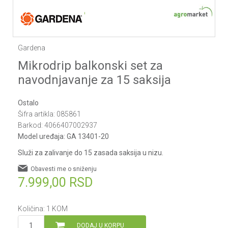
1
2
3
4
5
Gardena
Mikrodrip balkonski set za
navodnjavanje za 15 saksija
Ostalo
Šifra artikla:
085861
Barkod:
4066407002937
Model uređaja:
GA 13401-20
Služi za zalivanje do 15 zasada saksija u nizu.
Obavesti me o sniženju
7.999,00
RSD
Količina:
1
KOM
DODAJ U KORPU