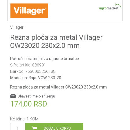
Villager
Rezna ploča za metal Villager
CW23020 230x2.0 mm
Potrošni materijal za ugaone brusilice
Šifra artikla:
086901
Barkod:
7630005256138
Model uređaja:
VCW-230-20
Rezna ploča za metal Villager CW23020 230x2.0 mm
Obavesti me o sniženju
174,00
RSD
Količina:
1
KOM
DODAJ U KORPU