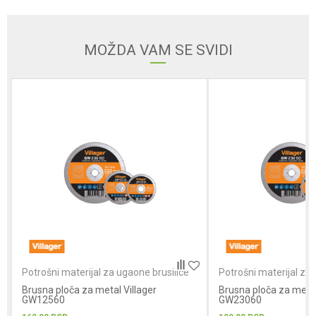
Email
MOŽDA VAM SE SVIDI
Poruka
POŠALJI
Potrošni materijal za ugaone brusilice
Potrošni materijal za 
Brusna ploča za metal Villager
Brusna ploča za metal
GW12560
GW23060