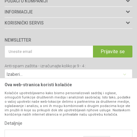
PODACI O KOMPANIJI
Agromarket doo
INFORMACIJE
Adresa: Kraljevačkog bataljona 235/2
O nama
KORISNIČKI SERVIS
34000 Kragujevac, Srbija
Prodavnice
Uslovi korišćenja i prodaje
webshop@agromarket.rs
Brendovi
NEWSLETTER
Politika privatnosti
Katalozi
034/200-784
Kako kupiti
Prijavite se
Saradnja
PIB: 102135221
Isporuka
Blog
Anti-spam zaštita - izračunajte koliko je 9 - 4 :
Click & Collect
Matični broj: 07593252
Najčešća pitanja
Načini plaćanja
Kontakt
Plaćanje karticama
Ova web-stranica koristi kolačiće
B2B Portal
Web kredit Raiffeisen banke
Kolačiće upotrebljavamo kako bismo personalizovali sadržaj i oglase,
VIBER I SMS NEWSLETTER
omogućili funkcije društvenih medija i analizirali saobraćaj. Isto tako, podatke
Pravo na odustajanje
o vašoj upotrebi naše web-lokacije delimo s partnerima za društvene medije,
oglašavanje i analizu, a oni ih mogu kombinovati s drugim podacima koje ste
Prijavite se
Reklamacije
im pružili ili koje su prikupili dok ste upotrebljavali njihove usluge. Nastavkom
korišćenja naših internet stranica vi prihvatate našu upotrebu kolačića.
Povraćaj sredstava
Detaljnije
PRATITE NAS
Zamena artikala