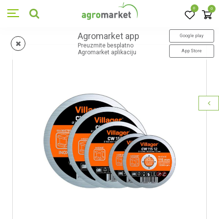
0
0
Agromarket app
Google play
Preuzmite besplatno
App Store
Agromarket aplikaciju