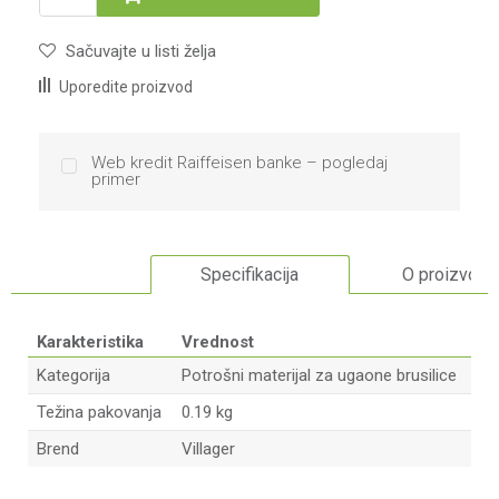
Sačuvajte u listi želja
Uporedite proizvod
Web kredit Raiffeisen banke – pogledaj
primer
Specifikacija
O proizvodu
Karakteristika
Vrednost
Kategorija
Potrošni materijal za ugaone brusilice
Težina pakovanja
0.19 kg
Brend
Villager
Ime/Nadimak