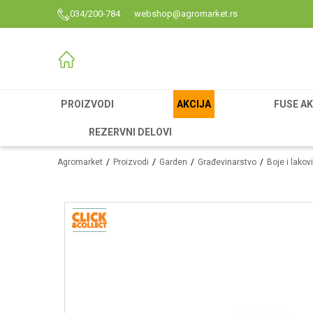
034/200-784
webshop@agromarket.rs
PROIZVODI
AKCIJA
FUSE AK
REZERVNI DELOVI
Agromarket
Proizvodi
Garden
Građevinarstvo
Boje i lakovi