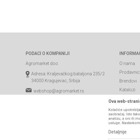
PODACI O KOMPANIJI
INFORMA
Agromarket doo
O nama
Prodavnic
Adresa: Kraljevačkog bataljona 235/2
34000 Kragujevac, Srbija
Brendovi
Katalozi
webshop@agromarket.rs
Saradnja
034/200-784
Ova web-stranic
Blog
Kolačiće upotreblja
PIB: 102135221
saobraćaj. Isto ta
Najčešća p
analizu, a oni ih m
Matični broj: 07593252
usluge. Nastavkom k
Kontakt
Detaljnije
B2B Porta