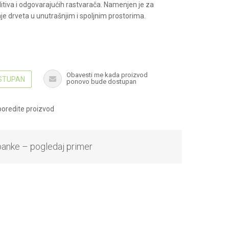
itiva i odgovarajućih rastvarača. Namenjen je za
je drveta u unutrašnjim i spoljnim prostorima.
Obavesti me kada proizvod
OSTUPAN
ponovo bude dostupan
oredite proizvod
banke – pogledaj primer