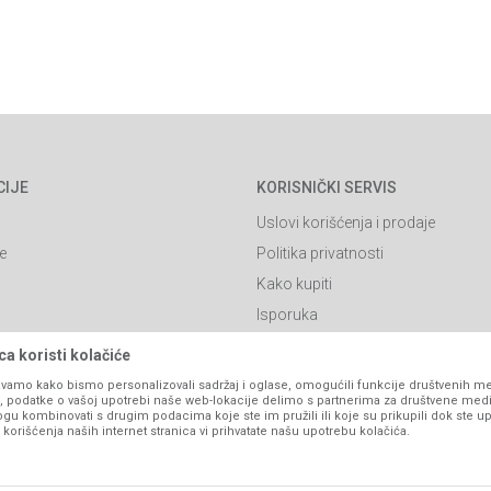
CIJE
KORISNIČKI SERVIS
Uslovi korišćenja i prodaje
e
Politika privatnosti
Kako kupiti
Isporuka
Click & Collect
a koristi kolačiće
Načini plaćanja
vamo kako bismo personalizovali sadržaj i oglase, omogućili funkcije društvenih medi
ko, podatke o vašoj upotrebi naše web-lokacije delimo s partnerima za društvene medi
itanja
Plaćanje karticama
ogu kombinovati s drugim podacima koje ste im pružili ili koje su prikupili dok ste up
orišćenja naših internet stranica vi prihvatate našu upotrebu kolačića.
Web kredit Raiffeisen banke
l
Pravo na odustajanje