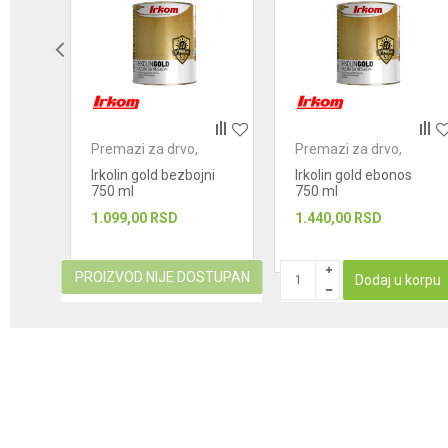
POŠALJI
Premazi za drvo,
Premazi za drvo,
metal i kamen
metal i kamen
nder
Irkolin gold bezbojni
Irkolin gold ebonos
750 ml
750 ml
1.099,00
RSD
1.440,00
RSD
STUPAN
PROIZVOD NIJE DOSTUPAN
Dodaj u korpu