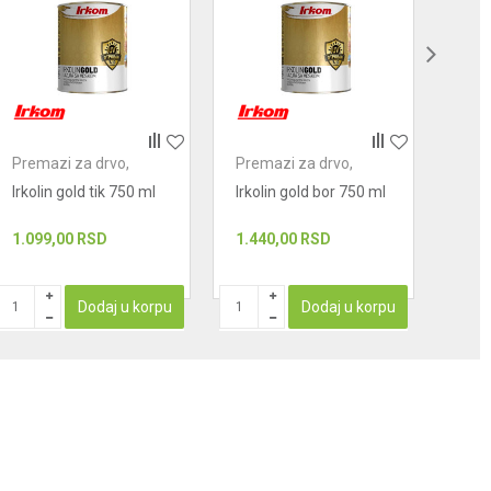
Premazi za drvo,
Premazi za drvo,
Prem
metal i kamen
metal i kamen
meta
Irkolin gold tik 750 ml
Irkolin gold bor 750 ml
3 u 
1 kg
1.099,00
RSD
1.440,00
RSD
1.39
PROIZ
Dodaj u korpu
Dodaj u korpu