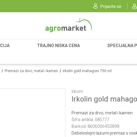
Prijavite se
CIJA
TRAJNO NISKA CENA
SPECIJALNA 
Premazi za drvo, metal i kamen
Irkolin gold mahagoni 750 ml
Irkom
Irkolin gold mahago
Premazi za drvo, metal i kamen
Šifra artikla:
085777
Barkod:
8606006450898
Debeloslojni lazurni premaz s vos