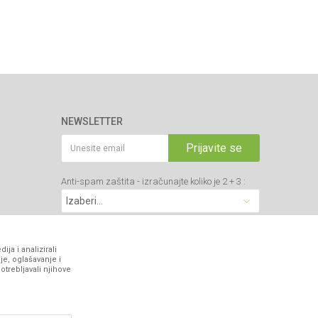
NEWSLETTER
Prijavite se
Anti-spam zaštita - izračunajte koliko je 2 + 3 :
VIBER I SMS NEWSLETTER
ja i analizirali
je, oglašavanje i
otrebljavali njihove
Prijavite se
PRATITE NAS