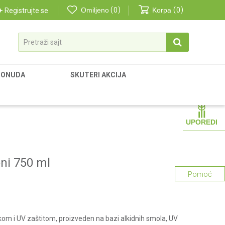
Omiljeno
0
Korpa
0
Registrujte se
Pretraži sajt
PONUDA
SKUTERI AKCIJA
UPOREDI
ni 750 ml
Pomoć
kom i UV zaštitom, proizveden na bazi alkidnih smola, UV