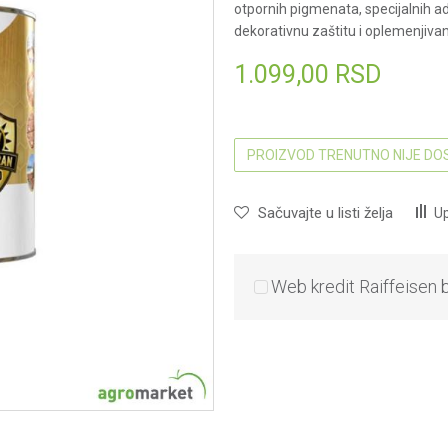
otpornih pigmenata, specijalnih ad
dekorativnu zaštitu i oplemenjivan
1.099,00
RSD
PROIZVOD TRENUTNO NIJE D
Sačuvajte u listi želja
Up
Web kredit Raiffeisen 