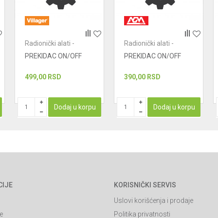
Radionički alati -
Radionički alati -
prekidači
prekidači
PREKIDAC ON/OFF
PREKIDAC ON/OFF
499,00
RSD
390,00
RSD
Dodaj u korpu
Dodaj u korpu
CIJE
KORISNIČKI SERVIS
Uslovi korišćenja i prodaje
e
Politika privatnosti