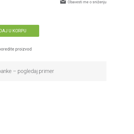
Obavesti me o sniženju
DAJ U KORPU
oredite proizvod
banke – pogledaj primer