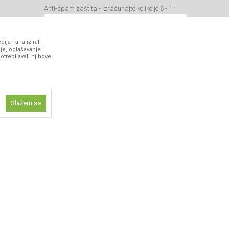
Anti-spam zaštita - izračunajte koliko je 6 - 1 :
ja i analizirali
je, oglašavanje i
otrebljavali njihove
VIBER I SMS NEWSLETTER
Prijavite se
Slažem se
PRATITE NAS
ne funkcije kao
isti kolačiće
ismo omogućili
 iskustvo.
 artikli prikazani na sajtu su deo naše ponude i ne podrazumeva da