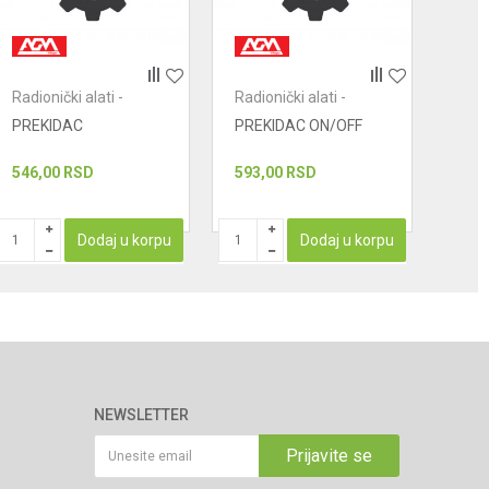
Radionički alati -
Radionički alati -
Radio
prekidači
prekidači
prek
PREKIDAC
PREKIDAC ON/OFF
PRE
546,00
RSD
593,00
RSD
624
PROIZ
Dodaj u korpu
Dodaj u korpu
NEWSLETTER
Prijavite se