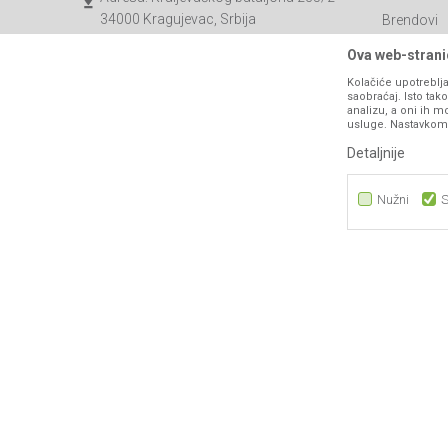
34000 Kragujevac, Srbija
Brendovi
Katalozi
webshop@agromarket.rs
Ova web-stranic
Saradnja
Kolačiće upotreblja
034/200-784
saobraćaj. Isto ta
Blog
analizu, a oni ih m
PIB: 102135221
usluge. Nastavkom k
Najčešća p
Matični broj: 07593252
Detaljnije
Kontakt
B2B Porta
Nužni
S
Nužni
Statistika
Marketing
Nastojimo da budemo što precizniji u opisu proizvoda, prikazu sli