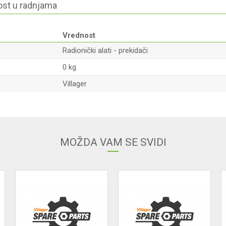
st u radnjama
Vrednost
Radionički alati - prekidači
0 kg
Villager
Email
MOŽDA VAM SE SVIDI