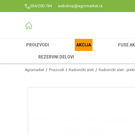
034/200-784
webshop@agromarket.rs
PROIZVODI
AKCIJA
FUSE AK
REZERVNI DELOVI
Agromarket
Proizvodi
Radionički alati
Radionički alati - prek