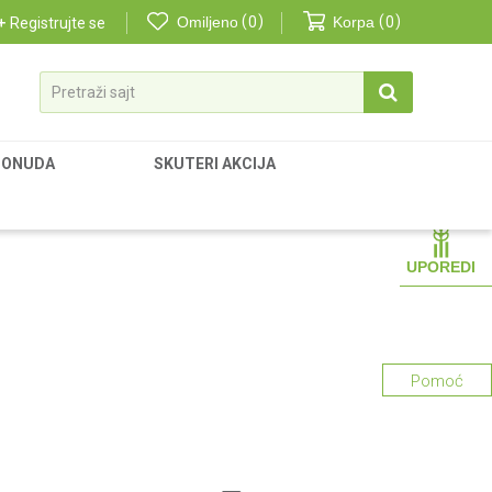
Omiljeno
0
Korpa
0
Registrujte se
Pretraži sajt
PONUDA
SKUTERI AKCIJA
UPOREDI
Pomoć