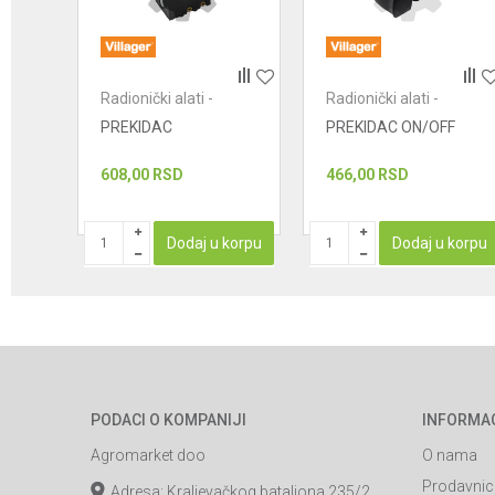
POŠALJI
Radionički alati -
Radionički alati -
prekidači
prekidači
PREKIDAC
PREKIDAC ON/OFF
608,00
RSD
466,00
RSD
korpu
Dodaj u korpu
Dodaj u korpu
PODACI O KOMPANIJI
INFORMA
Agromarket doo
O nama
Prodavnic
Adresa: Kraljevačkog bataljona 235/2