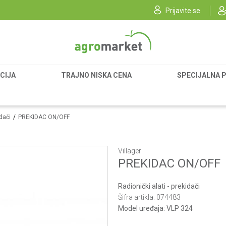
Prijavite se
CIJA
TRAJNO NISKA CENA
SPECIJALNA 
idači
PREKIDAC ON/OFF
Villager
PREKIDAC ON/OFF
Radionički alati - prekidači
Šifra artikla:
074483
Model uređaja:
VLP 324