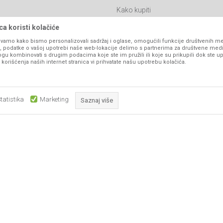
Kako kupiti
Isporuka
a koristi kolačiće
Click & Collect
vamo kako bismo personalizovali sadržaj i oglase, omogućili funkcije društvenih medi
ko, podatke o vašoj upotrebi naše web-lokacije delimo s partnerima za društvene medi
Načini plaćanja
ogu kombinovati s drugim podacima koje ste im pružili ili koje su prikupili dok ste up
orišćenja naših internet stranica vi prihvatate našu upotrebu kolačića.
itanja
Plaćanje karticama
Web kredit Raiffeisen banke
l
Pravo na odustajanje
tatistika
Marketing
Saznaj više
Reklamacije
Povraćaj sredstava
Obavezni kolačići čine stranicu upotrebljivom omogućavajući osnov
Zamena artikala
što su navigacija stranicom i pristup zaštićenim područjima. Sajt kor
koji su nužni za ispravno funkcioniranje naše web stranice kako b
pojedine tehničke funkcije i tako Vam osigurali pozitivno korisničko
ka, ali ne možemo garantovati da su sve informacije kompletne i bez grešaka. Svi
su dostupni u svakom trenutku.