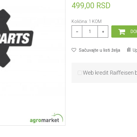
499,00
RSD
Količina:
1
KOM
DO
Sačuvajte u listi želja
Up
Web kredit Raiffeisen 