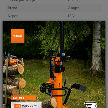
Težina pakovanja
16.51 kg
Brend
Villager
Napon
18 V
×
Površina košenja - robot kosačice
1000 m²
Širina košenja - robot kosačice
180 mm
Visina košenja - robot kosačice
25 - 60 mm
Broj obrtaja - el./aku. uređaji
2800 rpm
Kapacitet baterije - el./aku. uređaji
5 Ah
Produžena garancija
3 godine
Maksimalni radni nagib
45% (22°)
Tip košenja
Nasumično košenje
Tip navođenja
Ogradna žica
Vreme trajanja (punjenja) baterije
100 min
Ime/Nadimak