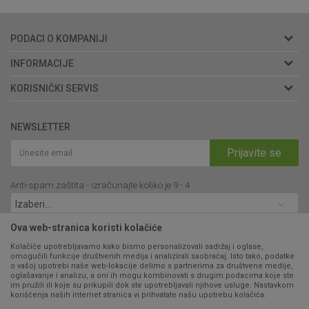
PODACI O KOMPANIJI
Agromarket doo
INFORMACIJE
Adresa: Kraljevačkog bataljona 235/2
O nama
KORISNIČKI SERVIS
34000 Kragujevac, Srbija
Prodavnice
Uslovi korišćenja i prodaje
webshop@agromarket.rs
Brendovi
NEWSLETTER
Politika privatnosti
Katalozi
034/200-784
Kako kupiti
Prijavite se
Saradnja
PIB: 102135221
Isporuka
Blog
Anti-spam zaštita - izračunajte koliko je 9 - 4 :
Click & Collect
Matični broj: 07593252
Najčešća pitanja
Načini plaćanja
Kontakt
Plaćanje karticama
Ova web-stranica koristi kolačiće
B2B Portal
Web kredit Raiffeisen banke
Kolačiće upotrebljavamo kako bismo personalizovali sadržaj i oglase,
VIBER I SMS NEWSLETTER
omogućili funkcije društvenih medija i analizirali saobraćaj. Isto tako, podatke
Pravo na odustajanje
o vašoj upotrebi naše web-lokacije delimo s partnerima za društvene medije,
oglašavanje i analizu, a oni ih mogu kombinovati s drugim podacima koje ste
Prijavite se
Reklamacije
im pružili ili koje su prikupili dok ste upotrebljavali njihove usluge. Nastavkom
korišćenja naših internet stranica vi prihvatate našu upotrebu kolačića.
Povraćaj sredstava