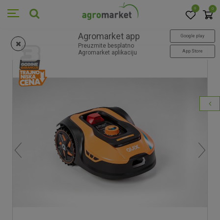
0
0
Agromarket app
Google play
Preuzmite besplatno
App Store
Agromarket aplikaciju