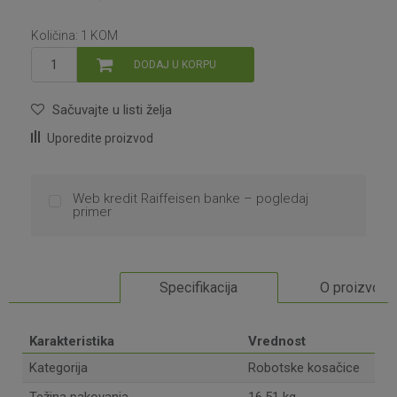
Količina:
1
KOM
DODAJ U KORPU
Sačuvajte u listi želja
Uporedite proizvod
Web kredit Raiffeisen banke – pogledaj
primer
Specifikacija
O proizvodu
Karakteristika
Vrednost
Kategorija
Robotske kosačice