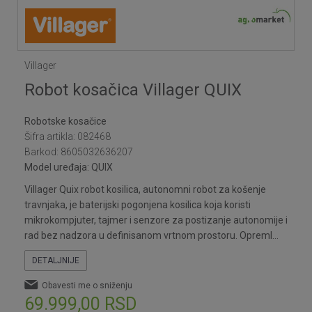
1
2
3
4
5
6
7
8
9
10
11
Villager
Robot kosačica Villager QUIX
Robotske kosačice
Šifra artikla:
082468
Barkod:
8605032636207
Model uređaja:
QUIX
Villager Quix robot kosilica, autonomni robot za košenje
travnjaka, je baterijski pogonjena kosilica koja koristi
mikrokompjuter, tajmer i senzore za postizanje autonomije i
rad bez nadzora u definisanom vrtnom prostoru. Opreml
...
DETALJNIJE
Obavesti me o sniženju
69.999,00
RSD