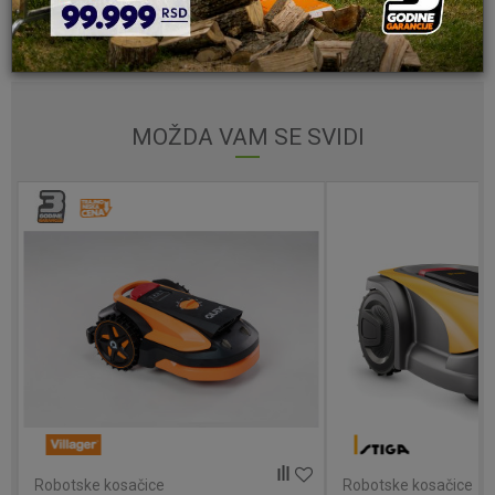
Email
MOŽDA VAM SE SVIDI
Poruka
POŠALJI
Robotske kosačice
Robotsk