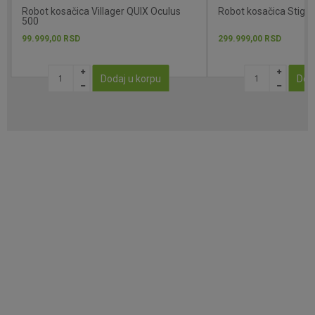
QUIX Oculus
Robot kosačica Stiga A 750
Garaža 
299.999,00
RSD
9.999,00
 korpu
Dodaj u korpu