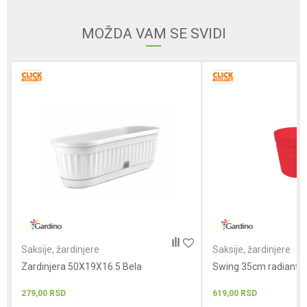
MOŽDA VAM SE SVIDI
Poruka
POŠALJI
Saksije, žardinjere
Saksije, žardinjere
Zardinjera 50X19X16.5 Bela
Swing 35cm radiant r
279,00
RSD
619,00
RSD