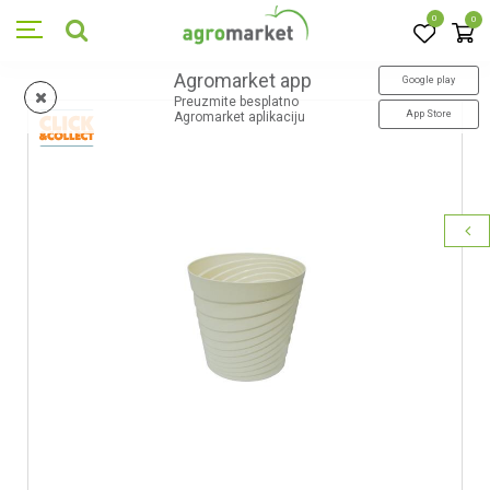
0
0
Agromarket app
Google play
Preuzmite besplatno
App Store
Agromarket aplikaciju