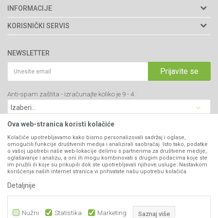
Agromarket doo
INFORMACIJE
Adresa: Kraljevačkog bataljona 235/2
O nama
KORISNIČKI SERVIS
34000 Kragujevac, Srbija
Prodavnice
Uslovi korišćenja i prodaje
webshop@agromarket.rs
Brendovi
NEWSLETTER
Politika privatnosti
Katalozi
034/200-784
Kako kupiti
Prijavite se
Saradnja
PIB: 102135221
Isporuka
Blog
Anti-spam zaštita - izračunajte koliko je 9 - 4 :
Click & Collect
Matični broj: 07593252
Najčešća pitanja
Načini plaćanja
Kontakt
Plaćanje karticama
Ova web-stranica koristi kolačiće
B2B Portal
Web kredit Raiffeisen banke
Kolačiće upotrebljavamo kako bismo personalizovali sadržaj i oglase,
VIBER I SMS NEWSLETTER
omogućili funkcije društvenih medija i analizirali saobraćaj. Isto tako, podatke
Pravo na odustajanje
o vašoj upotrebi naše web-lokacije delimo s partnerima za društvene medije,
oglašavanje i analizu, a oni ih mogu kombinovati s drugim podacima koje ste
Prijavite se
Reklamacije
im pružili ili koje su prikupili dok ste upotrebljavali njihove usluge. Nastavkom
korišćenja naših internet stranica vi prihvatate našu upotrebu kolačića.
Povraćaj sredstava
Detaljnije
PRATITE NAS
Zamena artikala
Nužni
Statistika
Marketing
Saznaj više