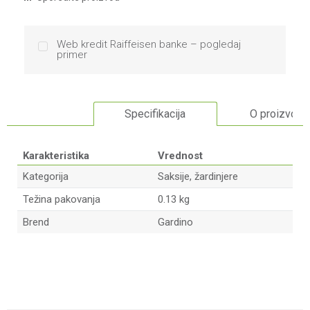
Web kredit Raiffeisen banke – pogledaj
primer
Specifikacija
O proizvodu
Karakteristika
Vrednost
Kategorija
Saksije, žardinjere
Težina pakovanja
0.13 kg
Brend
Gardino
Ime/Nadimak
Email