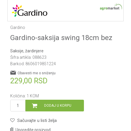
Gardino
Gardino-saksija swing 18cm bez
Saksije, žardinjere
Šifra artikla:
088623
Barkod:
8606019851224
Obavesti me o sniženju
229,00
RSD
Količina:
1
KOM
DODAJ U KORPU
Sačuvajte u listi želja
Uporedite proizvod