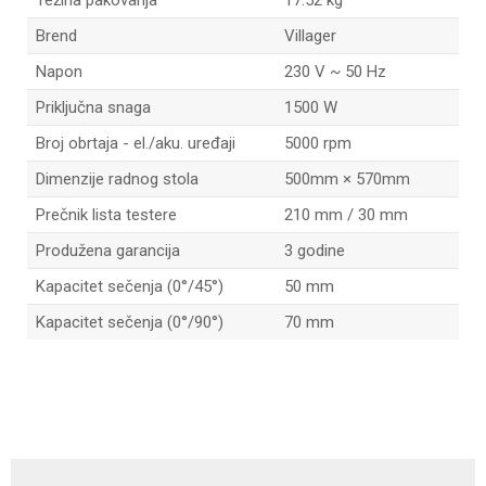
Težina pakovanja
17.52 kg
Brend
Villager
Napon
230 V ~ 50 Hz
Priključna snaga
1500 W
Broj obrtaja - el./aku. uređaji
5000 rpm
Dimenzije radnog stola
500mm × 570mm
Prečnik lista testere
210 mm / 30 mm
Produžena garancija
3 godine
Kapacitet sečenja (0°/45°)
50 mm
Kapacitet sečenja (0°/90°)
70 mm
Ime/Nadimak
Email