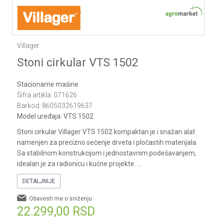
1
2
3
4
5
Villager
Stoni cirkular VTS 1502
Stacionarne mašine
Šifra artikla:
071626
Barkod:
8605032619637
Model uređaja:
VTS 1502
Stoni cirkular Villager VTS 1502 kompaktan je i snažan alat
namenjen za precizno sečenje drveta i pločastih materijala.
Sa stabilnom konstrukcijom i jednostavnim podešavanjem,
idealan je za radionicu i kućne projekte.
...
DETALJNIJE
Obavesti me o sniženju
22.299,00
RSD