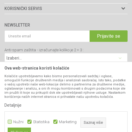
Adresa: Kraljevačkog bataljona 235/2
O nama
KORISNIČKI SERVIS
34000 Kragujevac, Srbija
Prodavnice
Uslovi korišćenja i prodaje
webshop@agromarket.rs
Brendovi
NEWSLETTER
Politika privatnosti
Katalozi
034/200-784
Kako kupiti
Prijavite se
Saradnja
PIB: 102135221
Isporuka
Blog
Anti-spam zaštita - izračunajte koliko je 2 + 3 :
Click & Collect
Matični broj: 07593252
Najčešća pitanja
Načini plaćanja
Kontakt
Plaćanje karticama
Ova web-stranica koristi kolačiće
B2B Portal
Web kredit Raiffeisen banke
Kolačiće upotrebljavamo kako bismo personalizovali sadržaj i oglase,
VIBER I SMS NEWSLETTER
omogućili funkcije društvenih medija i analizirali saobraćaj. Isto tako, podatke
Pravo na odustajanje
o vašoj upotrebi naše web-lokacije delimo s partnerima za društvene medije,
oglašavanje i analizu, a oni ih mogu kombinovati s drugim podacima koje ste
Prijavite se
Reklamacije
im pružili ili koje su prikupili dok ste upotrebljavali njihove usluge. Nastavkom
korišćenja naših internet stranica vi prihvatate našu upotrebu kolačića.
Povraćaj sredstava
Detaljnije
PRATITE NAS
Zamena artikala
Nužni
Statistika
Marketing
Saznaj više