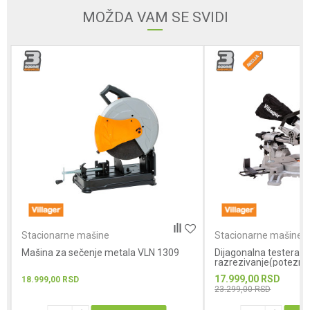
MOŽDA VAM SE SVIDI
Poruka
POŠALJI
Stacionarne mašine
Stacionarne mašine
Mašina za sečenje metala VLN 1309
Dijagonalna testera z
razrezivanje(potezn
S
17.999,00
RSD
18.999,00
RSD
23.299,00
RSD