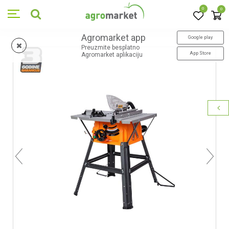
0
0
Agromarket app
Google play
Preuzmite besplatno
App Store
Agromarket aplikaciju