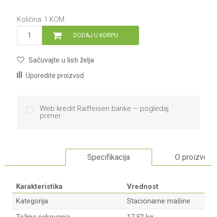
Količina:
1
KOM
DODAJ U KORPU
Sačuvajte u listi želja
Uporedite proizvod
Web kredit Raiffeisen banke – pogledaj
primer
Specifikacija
O proizvodu
Karakteristika
Vrednost
Kategorija
Stacionarne mašine