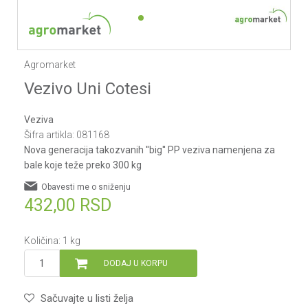
1
2
Agromarket
Vezivo Uni Cotesi
Veziva
Šifra artikla:
081168
Nova generacija takozvanih ''big'' PP veziva namenjena za
bale koje teže preko 300 kg
Obavesti me o sniženju
432,00
RSD
Količina:
1
kg
DODAJ U KORPU
Sačuvajte u listi želja