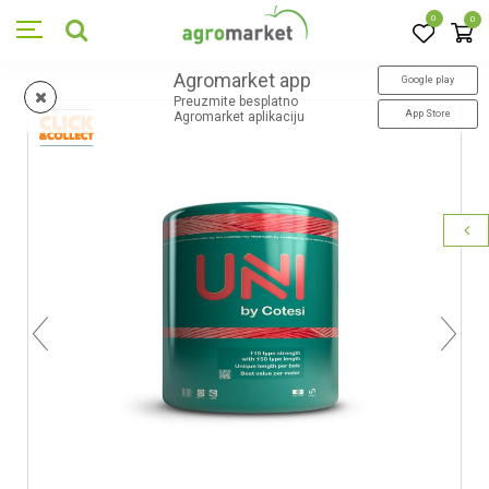
0
0
Agromarket app
Google play
Preuzmite besplatno
App Store
Agromarket aplikaciju