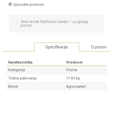
Uporedite proizvod
Web kredit Raiffeisen banke – pogledaj
primer
Specifikacija
O proizvodu
Karakteristika
Vrednost
Kategorija
Veziva
Težina pakovanja
11.05 kg
Brend
Agromarket
Ime/Nadimak