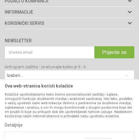
PODACI O KOMPANIJI
Agromarket doo
INFORMACIJE
Adresa: Kraljevačkog bataljona 235/2
O nama
KORISNIČKI SERVIS
34000 Kragujevac, Srbija
Prodavnice
Uslovi korišćenja i prodaje
webshop@agromarket.rs
Brendovi
NEWSLETTER
Politika privatnosti
Katalozi
034/200-784
Kako kupiti
Prijavite se
Saradnja
PIB: 102135221
Isporuka
Blog
Anti-spam zaštita - izračunajte koliko je 9 - 4 :
Click & Collect
Matični broj: 07593252
Najčešća pitanja
Načini plaćanja
Kontakt
Plaćanje karticama
Ova web-stranica koristi kolačiće
B2B Portal
Web kredit Raiffeisen banke
Kolačiće upotrebljavamo kako bismo personalizovali sadržaj i oglase,
VIBER I SMS NEWSLETTER
omogućili funkcije društvenih medija i analizirali saobraćaj. Isto tako, podatke
Pravo na odustajanje
o vašoj upotrebi naše web-lokacije delimo s partnerima za društvene medije,
oglašavanje i analizu, a oni ih mogu kombinovati s drugim podacima koje ste
Prijavite se
Reklamacije
im pružili ili koje su prikupili dok ste upotrebljavali njihove usluge. Nastavkom
korišćenja naših internet stranica vi prihvatate našu upotrebu kolačića.
Povraćaj sredstava
Detaljnije
PRATITE NAS
Zamena artikala