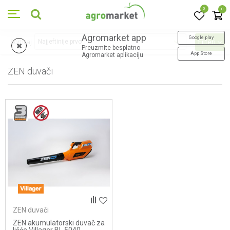
0
0
Agromarket app
Google play
Sortiraj
Filteri
Preuzmite besplatno
App Store
Agromarket aplikaciju
ZEN duvači
1
proizvoda
ZEN duvači
ZEN akumulatorski duvač za