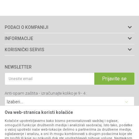
PODACI O KOMPANIJI
Agromarket doo
INFORMACIJE
Adresa: Kraljevačkog bataljona 235/2
O nama
KORISNIČKI SERVIS
34000 Kragujevac, Srbija
Prodavnice
Uslovi korišćenja i prodaje
webshop@agromarket.rs
Brendovi
NEWSLETTER
Politika privatnosti
Katalozi
034/200-784
Kako kupiti
Prijavite se
Saradnja
PIB: 102135221
Isporuka
Blog
Anti-spam zaštita - izračunajte koliko je 9 - 4 :
Click & Collect
Matični broj: 07593252
Najčešća pitanja
Načini plaćanja
Kontakt
Plaćanje karticama
Ova web-stranica koristi kolačiće
B2B Portal
Web kredit Raiffeisen banke
Kolačiće upotrebljavamo kako bismo personalizovali sadržaj i oglase,
VIBER I SMS NEWSLETTER
omogućili funkcije društvenih medija i analizirali saobraćaj. Isto tako, podatke
Pravo na odustajanje
o vašoj upotrebi naše web-lokacije delimo s partnerima za društvene medije,
oglašavanje i analizu, a oni ih mogu kombinovati s drugim podacima koje ste
Prijavite se
Reklamacije
im pružili ili koje su prikupili dok ste upotrebljavali njihove usluge. Nastavkom