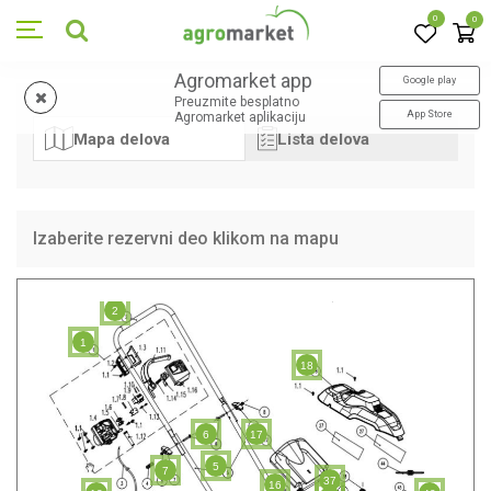
0
0
Agromarket app
Google play
Preuzmite besplatno
App Store
Agromarket aplikaciju
Mapa delova
Lista delova
Izaberite rezervni deo klikom na mapu
2
1
18
6
17
5
7
37
16