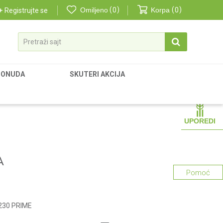
Omiljeno
0
Korpa
0
Registrujte se
Pretraži sajt
PONUDA
SKUTERI AKCIJA
UPOREDI
A
Pomoć
1230 PRIME