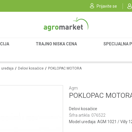
Prijavite se
CIJA
TRAJNO NISKA CENA
SPECIJALNA 
i uređaja
Delovi kosačice
POKLOPAC MOTORA
Agm
POKLOPAC MOTOR
Delovi kosačice
Šifra artikla:
076522
Model uređaja:
AGM 1021 / Villy 