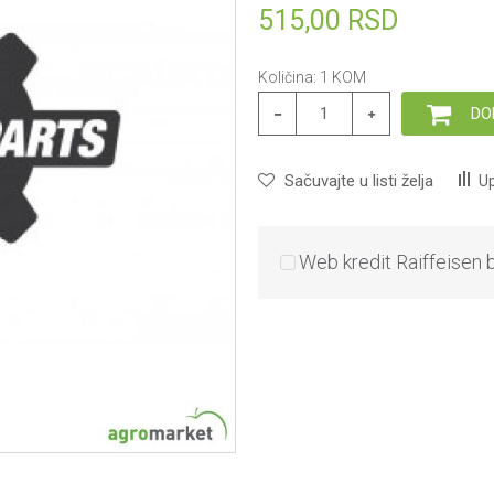
515,00
RSD
Količina:
1
KOM
DO
Sačuvajte u listi želja
Up
Web kredit Raiffeisen 