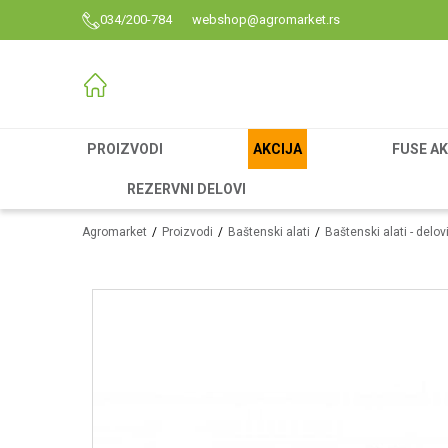
034/200-784
webshop@agromarket.rs
PROIZVODI
AKCIJA
FUSE AK
REZERVNI DELOVI
Agromarket
Proizvodi
Baštenski alati
Baštenski alati - delov