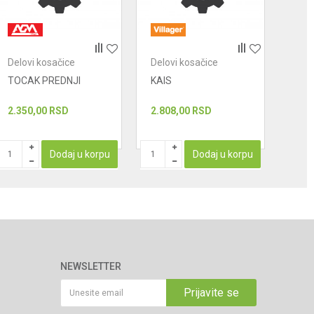
Delovi kosačice
Delovi kosačice
Delo
TOCAK PREDNJI
KAIS
POK
REZ
2.350,00
RSD
2.808,00
RSD
1.71
Dodaj u korpu
Dodaj u korpu
NEWSLETTER
Prijavite se