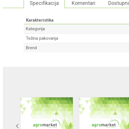
Specifikacija
Komentari
Dostupno
Karakteristika
Kategorija
Težina pakovanja
Brend
Ime/Nadimak
Poruka