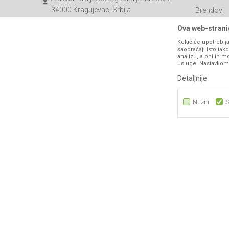
34000 Kragujevac, Srbija
Brendovi
Katalozi
webshop@agromarket.rs
Ova web-stranic
Saradnja
Kolačiće upotreblja
034/200-784
saobraćaj. Isto ta
Blog
analizu, a oni ih m
PIB: 102135221
usluge. Nastavkom k
Najčešća p
Matični broj: 07593252
Detaljnije
Kontakt
B2B Porta
Nužni
S
Nužni
Statistika
Marketing
Nastojimo da budemo što precizniji u opisu proizvoda, prikazu sli