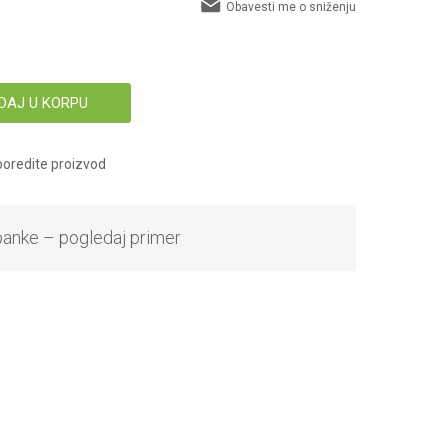
Obavesti me o sniženju
DAJ U KORPU
oredite proizvod
banke – pogledaj primer