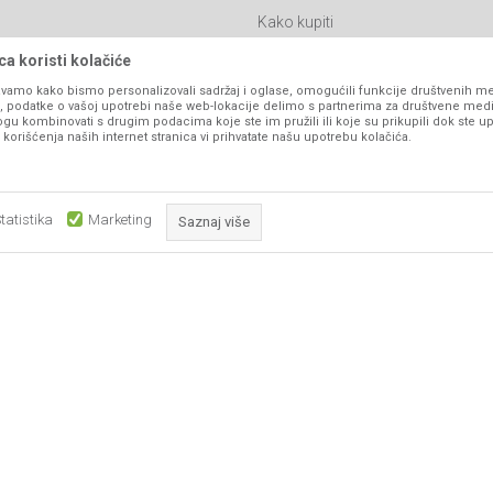
Kako kupiti
Isporuka
a koristi kolačiće
Click & Collect
vamo kako bismo personalizovali sadržaj i oglase, omogućili funkcije društvenih medi
ko, podatke o vašoj upotrebi naše web-lokacije delimo s partnerima za društvene medi
Načini plaćanja
ogu kombinovati s drugim podacima koje ste im pružili ili koje su prikupili dok ste up
orišćenja naših internet stranica vi prihvatate našu upotrebu kolačića.
itanja
Plaćanje karticama
Web kredit Raiffeisen banke
l
Pravo na odustajanje
tatistika
Marketing
Saznaj više
Reklamacije
Povraćaj sredstava
Obavezni kolačići čine stranicu upotrebljivom omogućavajući osnov
Zamena artikala
što su navigacija stranicom i pristup zaštićenim područjima. Sajt kor
koji su nužni za ispravno funkcioniranje naše web stranice kako b
pojedine tehničke funkcije i tako Vam osigurali pozitivno korisničko
ka, ali ne možemo garantovati da su sve informacije kompletne i bez grešaka. Svi
su dostupni u svakom trenutku.