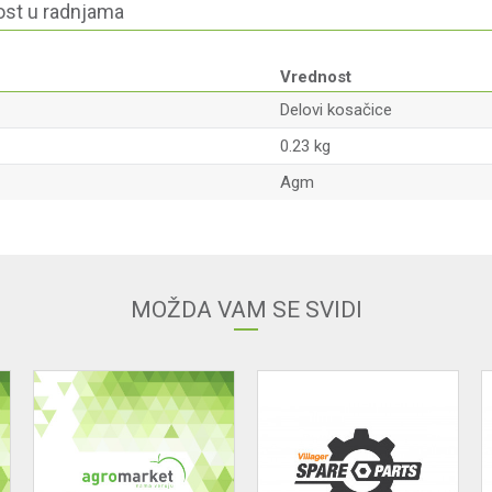
st u radnjama
Vrednost
Delovi kosačice
0.23 kg
Agm
Email
MOŽDA VAM SE SVIDI