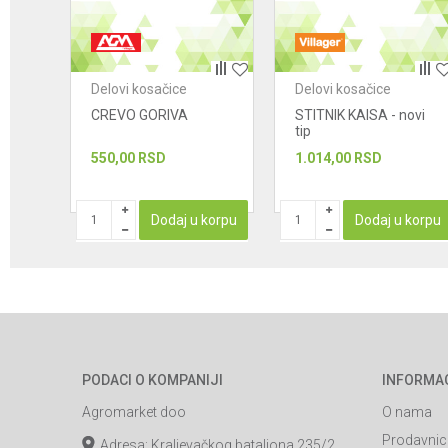
POŠALJI
Delovi kosačice
Delovi kosačice
CREVO GORIVA
STITNIK KAISA - novi
tip
550,00
RSD
1.014,00
RSD
STUPAN
Dodaj u korpu
Dodaj u korpu
PODACI O KOMPANIJI
INFORMA
Agromarket doo
O nama
Prodavnic
Adresa: Kraljevačkog bataljona 235/2