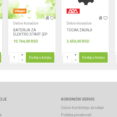
Delovi kosačice
Delovi kosačice
BATERIJA ZA
TOCAK ZADNJI
ELEKTRO START (EP
15A)
10.764,00
RSD
2.650,00
RSD
Dodaj u korpu
Dodaj u korpu
CIJE
KORISNIČKI SERVIS
Uslovi korišćenja i prodaje
e
Politika privatnosti