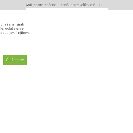
Anti-spam zaštita - izračunajte koliko je 6 - 1 :
ja i analizirali
je, oglašavanje i
otrebljavali njihove
VIBER I SMS NEWSLETTER
Prijavite se
Slažem se
PRATITE NAS
ne funkcije kao
isti kolačiće
ismo omogućili
 iskustvo.
 artikli prikazani na sajtu su deo naše ponude i ne podrazumeva da