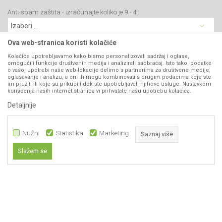
Isporuka
Blog
Anti-spam zaštita - izračunajte koliko je 9 - 4 :
Click & Collect
Matični broj: 07593252
Najčešća pitanja
Načini plaćanja
Kontakt
Plaćanje karticama
Ova web-stranica koristi kolačiće
B2B Portal
Web kredit Raiffeisen banke
Kolačiće upotrebljavamo kako bismo personalizovali sadržaj i oglase,
VIBER I SMS NEWSLETTER
omogućili funkcije društvenih medija i analizirali saobraćaj. Isto tako, podatke
Pravo na odustajanje
o vašoj upotrebi naše web-lokacije delimo s partnerima za društvene medije,
oglašavanje i analizu, a oni ih mogu kombinovati s drugim podacima koje ste
Prijavite se
Reklamacije
im pružili ili koje su prikupili dok ste upotrebljavali njihove usluge. Nastavkom
korišćenja naših internet stranica vi prihvatate našu upotrebu kolačića.
SEMERING 14
Povraćaj sredstava
Detaljnije
x 22 x 5
PRATITE NAS
Šifra:
029527
Zamena artikala
IDI NA PROIZVOD
Nužni
Statistika
Marketing
Saznaj više
234,00
RSD
Slažem se
DODAJTE U KORPU
Nužni
Statistika
Marketing
Obavezni kolačići čine stranicu upotrebljivom omogućavajući osnovne