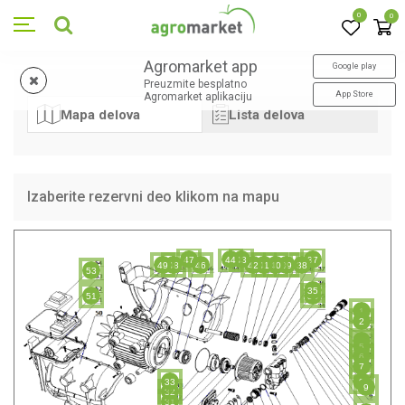
0
0
Agromarket app
Google play
Preuzmite besplatno
App Store
Agromarket aplikaciju
Mapa delova
Lista delova
Izaberite rezervni deo klikom na mapu
47
44
43
37
49
48
46
42
41
40
39
38
53
35
51
34
1
2
4
5
6
7
33
8
9
32
31