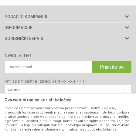
PODACI O KOMPANIJI
Agromarket doo
INFORMACIJE
Adresa: Kraljevačkog bataljona 235/2
O nama
KORISNIČKI SERVIS
34000 Kragujevac, Srbija
Prodavnice
Uslovi korišćenja i prodaje
webshop@agromarket.rs
Brendovi
NEWSLETTER
Politika privatnosti
Katalozi
034/200-784
Kako kupiti
Prijavite se
Saradnja
PIB: 102135221
Isporuka
Blog
Anti-spam zaštita - izračunajte koliko je 4 + 1 :
Click & Collect
Matični broj: 07593252
Najčešća pitanja
Načini plaćanja
Kontakt
Plaćanje karticama
Ova web-stranica koristi kolačiće
B2B Portal
Web kredit Raiffeisen banke
Kolačiće upotrebljavamo kako bismo personalizovali sadržaj i oglase,
VIBER I SMS NEWSLETTER
omogućili funkcije društvenih medija i analizirali saobraćaj. Isto tako, podatke
Pravo na odustajanje
o vašoj upotrebi naše web-lokacije delimo s partnerima za društvene medije,
oglašavanje i analizu, a oni ih mogu kombinovati s drugim podacima koje ste
Prijavite se
Reklamacije
im pružili ili koje su prikupili dok ste upotrebljavali njihove usluge. Nastavkom
korišćenja naših internet stranica vi prihvatate našu upotrebu kolačića.
Povraćaj sredstava