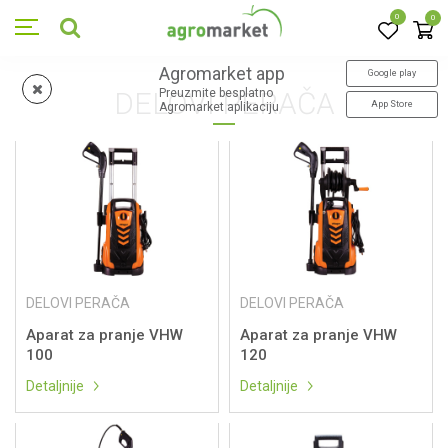
0
0
Agromarket app
Google play
DELOVI PERAČA
Preuzmite besplatno
App Store
Agromarket aplikaciju
DELOVI PERAČA
DELOVI PERAČA
Aparat za pranje VHW
Aparat za pranje VHW
100
120
Detaljnije
Detaljnije