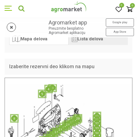
0
0
Agromarket app
Google play
Preuzmite besplatno
App Store
Agromarket aplikaciju
Mapa delova
Lista delova
Izaberite rezervni deo klikom na mapu
3
4
5
30
8
29
28
31
27
26
32
24
23
22
33
19
18
17
34
16