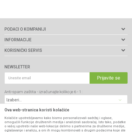
PODACI O KOMPANIJI
Agromarket doo
INFORMACIJE
Adresa: Kraljevačkog bataljona 235/2
O nama
KORISNIČKI SERVIS
34000 Kragujevac, Srbija
Prodavnice
Uslovi korišćenja i prodaje
webshop@agromarket.rs
Brendovi
NEWSLETTER
Politika privatnosti
Katalozi
034/200-784
Kako kupiti
Prijavite se
Saradnja
PIB: 102135221
Isporuka
Blog
Anti-spam zaštita - izračunajte koliko je 6 - 1 :
Click & Collect
Matični broj: 07593252
Najčešća pitanja
Načini plaćanja
Kontakt
Plaćanje karticama
Ova web-stranica koristi kolačiće
B2B Portal
Web kredit Raiffeisen banke
Kolačiće upotrebljavamo kako bismo personalizovali sadržaj i oglase,
VIBER I SMS NEWSLETTER
omogućili funkcije društvenih medija i analizirali saobraćaj. Isto tako, podatke
Pravo na odustajanje
o vašoj upotrebi naše web-lokacije delimo s partnerima za društvene medije,
oglašavanje i analizu, a oni ih mogu kombinovati s drugim podacima koje ste
Prijavite se