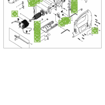
15
35
14
13
37
38
39
11
42
41
43
45
51
51
52
58
53
54
55