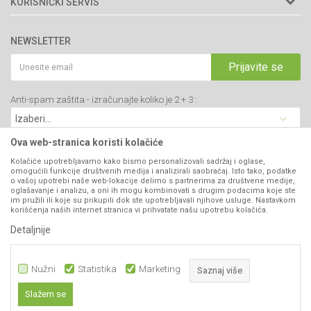
KORISNIČKI SERVIS
34000 Kragujevac, Srbija
Prodavnice
Uslovi korišćenja i prodaje
webshop@agromarket.rs
Brendovi
NEWSLETTER
Politika privatnosti
Katalozi
034/200-784
Kako kupiti
Prijavite se
Saradnja
PIB: 102135221
Isporuka
Blog
Anti-spam zaštita - izračunajte koliko je 2 + 3 :
Click & Collect
Matični broj: 07593252
Najčešća pitanja
Načini plaćanja
Kontakt
Plaćanje karticama
Ova web-stranica koristi kolačiće
B2B Portal
Web kredit Raiffeisen banke
Kolačiće upotrebljavamo kako bismo personalizovali sadržaj i oglase,
VIBER I SMS NEWSLETTER
omogućili funkcije društvenih medija i analizirali saobraćaj. Isto tako, podatke
Pravo na odustajanje
o vašoj upotrebi naše web-lokacije delimo s partnerima za društvene medije,
oglašavanje i analizu, a oni ih mogu kombinovati s drugim podacima koje ste
Prijavite se
Reklamacije
im pružili ili koje su prikupili dok ste upotrebljavali njihove usluge. Nastavkom
korišćenja naših internet stranica vi prihvatate našu upotrebu kolačića.
Povraćaj sredstava
Detaljnije
PRATITE NAS
Zamena artikala
Nužni
Statistika
Marketing
Saznaj više
Slažem se