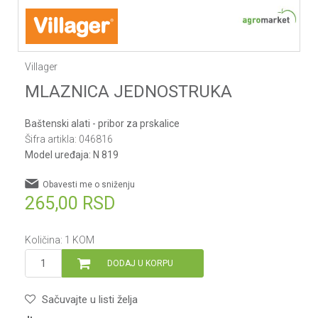
Villager
MLAZNICA JEDNOSTRUKA
Baštenski alati - pribor za prskalice
Šifra artikla:
046816
Model uređaja:
N 819
Obavesti me o sniženju
265,00
RSD
Količina:
1
KOM
DODAJ U KORPU
Sačuvajte u listi želja