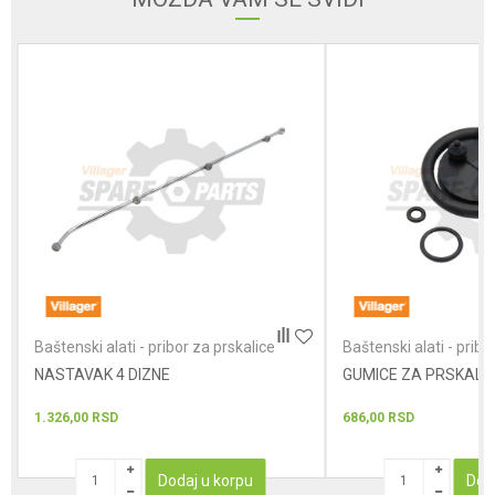
Poruka
POŠALJI
Baštenski alati - pribor za prskalice
Baštenski alati - pribo
NASTAVAK 4 DIZNE
GUMICE ZA PRSKALIC
1.326,00
RSD
686,00
RSD
Dodaj u korpu
Dod