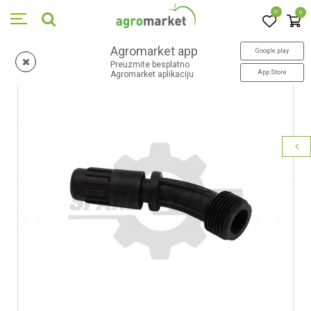
0
0
Agromarket app
Google play
Preuzmite besplatno
App Store
Agromarket aplikaciju