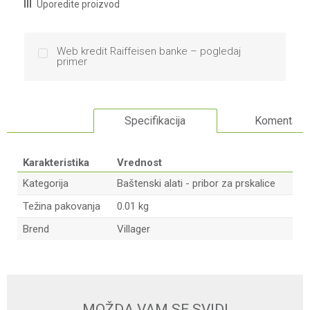
Uporedite proizvod
Web kredit Raiffeisen banke – pogledaj
primer
Specifikacija
Komentari
Karakteristika
Vrednost
Kategorija
Baštenski alati - pribor za prskalice
Težina pakovanja
0.01 kg
Brend
Villager
Ime/Nadimak
Email
MOŽDA VAM SE SVIDI