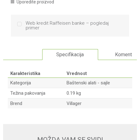
Uporedite proizvod
Web kredit Raiffeisen banke – pogledaj
primer
Specifikacija
Komentari
Karakteristika
Vrednost
Kategorija
Baštenski alati - sajle
Težina pakovanja
0.19 kg
Brend
Villager
Ime/Nadimak
Email
MOŽDA VAM SE SVIDI