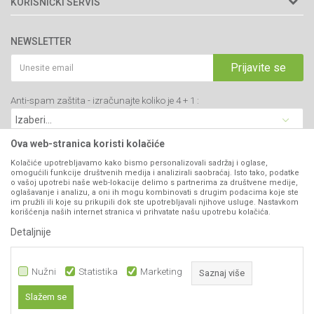
KORISNIČKI SERVIS
34000 Kragujevac, Srbija
Prodavnice
Uslovi korišćenja i prodaje
webshop@agromarket.rs
Brendovi
NEWSLETTER
Politika privatnosti
Katalozi
034/200-784
Kako kupiti
Prijavite se
Saradnja
PIB: 102135221
Isporuka
Blog
Anti-spam zaštita - izračunajte koliko je 4 + 1 :
Click & Collect
Matični broj: 07593252
Najčešća pitanja
Načini plaćanja
Kontakt
Plaćanje karticama
Ova web-stranica koristi kolačiće
B2B Portal
Web kredit Raiffeisen banke
Kolačiće upotrebljavamo kako bismo personalizovali sadržaj i oglase,
VIBER I SMS NEWSLETTER
omogućili funkcije društvenih medija i analizirali saobraćaj. Isto tako, podatke
Pravo na odustajanje
o vašoj upotrebi naše web-lokacije delimo s partnerima za društvene medije,
oglašavanje i analizu, a oni ih mogu kombinovati s drugim podacima koje ste
Prijavite se
Reklamacije
im pružili ili koje su prikupili dok ste upotrebljavali njihove usluge. Nastavkom
korišćenja naših internet stranica vi prihvatate našu upotrebu kolačića.
Povraćaj sredstava
Detaljnije
PRATITE NAS
Zamena artikala
Nužni
Statistika
Marketing
Saznaj više
Slažem se