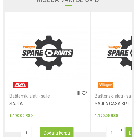
Poruka
POŠALJI
Baštenski alati - sajle
Baštenski alati - sajle
SAJLA
SAJLA GASA KPT.
1.170,00
RSD
1.170,00
RSD
Dodaj u korpu
Dod