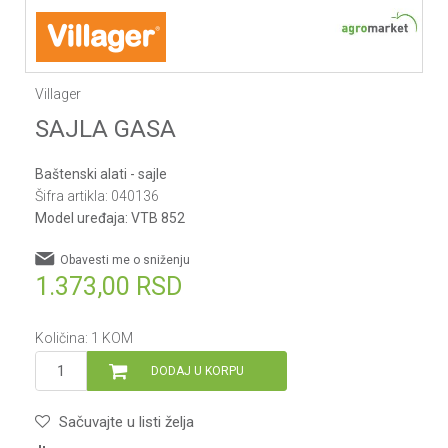
Villager
SAJLA GASA
Baštenski alati - sajle
Šifra artikla:
040136
Model uređaja:
VTB 852
Obavesti me o sniženju
1.373,00
RSD
Količina:
1
KOM
DODAJ U KORPU
Sačuvajte u listi želja