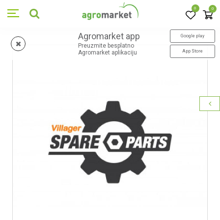
0
0
Agromarket app
Google play
Preuzmite besplatno
App Store
Agromarket aplikaciju