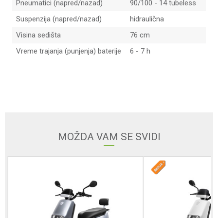
Pneumatici (napred/nazad)
90/100 - 14 tubeless
Suspenzija (napred/nazad)
hidraulična
Visina sedišta
76 cm
Vreme trajanja (punjenja) baterije
6 - 7 h
Ime/Nadimak
Email
MOŽDA VAM SE SVIDI
Poruka