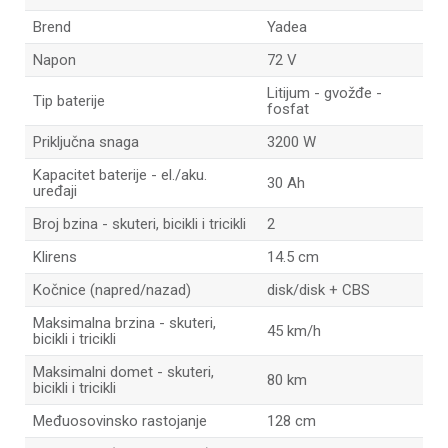
Brend
Yadea
Napon
72 V
Litijum - gvožđe -
Tip baterije
fosfat
Priključna snaga
3200 W
Kapacitet baterije - el./aku.
30 Ah
uređaji
Broj bzina - skuteri, bicikli i tricikli
2
Klirens
14.5 cm
Kočnice (napred/nazad)
disk/disk + CBS
Maksimalna brzina - skuteri,
45 km/h
bicikli i tricikli
Maksimalni domet - skuteri,
80 km
bicikli i tricikli
Međuosovinsko rastojanje
128 cm