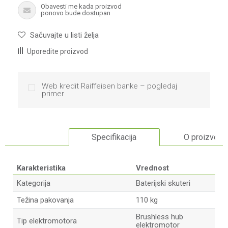
Obavesti me kada proizvod
ponovo bude dostupan
Sačuvajte u listi želja
Uporedite proizvod
Web kredit Raiffeisen banke – pogledaj
primer
Specifikacija
O proizvodu
Karakteristika
Vrednost
Kategorija
Baterijski skuteri
Težina pakovanja
110 kg
Brushless hub
Tip elektromotora
elektromotor