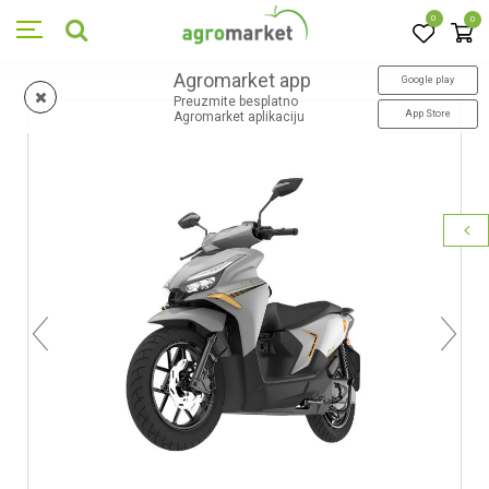
0
0
Agromarket app
Google play
Preuzmite besplatno
App Store
Agromarket aplikaciju