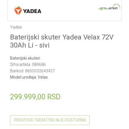
1
2
3
4
5
6
7
8
9
10
11
12
Yadea
Baterijski skuter Yadea Velax 72V
30Ah Li - sivi
Baterijski skuteri
Šifra artikla:
089686
Barkod:
8605032643427
Model uređaja:
Velax
299.999,00
RSD
PROIZVOD TRENUTNO NIJE DOSTUPAN