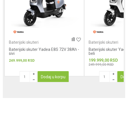
POŠALJI
Baterijski skuteri
Baterijski skuteri
Baterijski skuter Yadea E8S 72V 38Ah -
Baterijski skuter Yad
sivi
beli
199.999,00
RSD
249.999,00
RSD
249.999,00
RSD
Dodaj u korpu
Dod