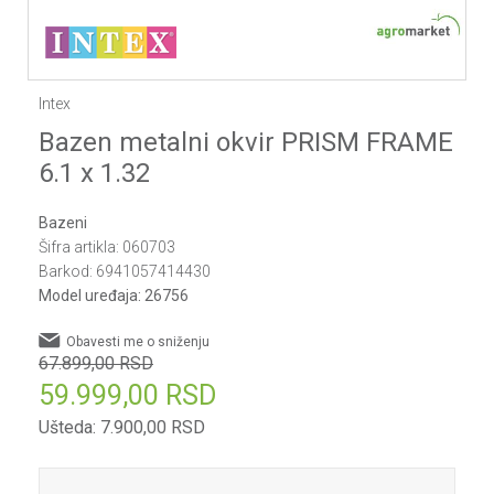
Intex
Bazen metalni okvir PRISM FRAME
6.1 x 1.32
Bazeni
Šifra artikla:
060703
Barkod:
6941057414430
Model uređaja:
26756
Obavesti me o sniženju
67.899,00
RSD
59.999,00
RSD
Ušteda:
7.900,00
RSD