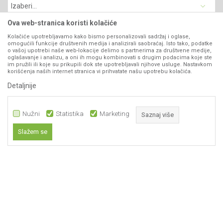
Najčešća pitanja
Načini plaćanja
Kontakt
Plaćanje karticama
Ova web-stranica koristi kolačiće
B2B Portal
Web kredit Raiffeisen banke
Kolačiće upotrebljavamo kako bismo personalizovali sadržaj i oglase,
VIBER I SMS NEWSLETTER
omogućili funkcije društvenih medija i analizirali saobraćaj. Isto tako, podatke
Pravo na odustajanje
o vašoj upotrebi naše web-lokacije delimo s partnerima za društvene medije,
oglašavanje i analizu, a oni ih mogu kombinovati s drugim podacima koje ste
Prijavite se
Reklamacije
im pružili ili koje su prikupili dok ste upotrebljavali njihove usluge. Nastavkom
korišćenja naših internet stranica vi prihvatate našu upotrebu kolačića.
Povraćaj sredstava
Detaljnije
PRATITE NAS
Zamena artikala
Nužni
Statistika
Marketing
Saznaj više
Slažem se
59.999,00
RSD
DODAJ U KORPU
Nužni
Statistika
Marketing
Obavezni kolačići čine stranicu upotrebljivom omogućavajući osnovne
funkcije kao što su navigacija stranicom i pristup zaštićenim područjima.
Sajt koristi kolačiće koji su nužni za ispravno funkcioniranje naše web
Nastojimo da budemo što precizniji u opisu proizvoda, prikazu slika, ali ne
stranice kako bismo omogućili pojedine tehničke funkcije i tako Vam