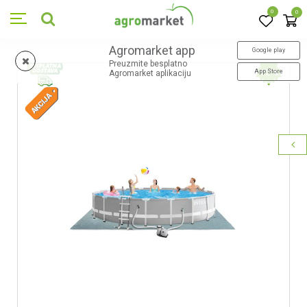
0
0
Agromarket app
Google play
Preuzmite besplatno
App Store
12
%
Agromarket aplikaciju