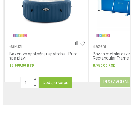
Đakuzi
Bazeni
Bazen za spoljašnju upotrebu - Pure
Bazen metalni okvir 2.
spa plavi
Rectangular Frame
49.999,00
RSD
8.750,00
RSD
PROIZVOD NIJ
Dodaj u korpu