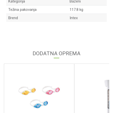
Kategorija
Bazeni
Težina pakovanja
117.8 kg
Brend
Intex
Ime/Nadimak
Email
DODATNA OPREMA
Poruka