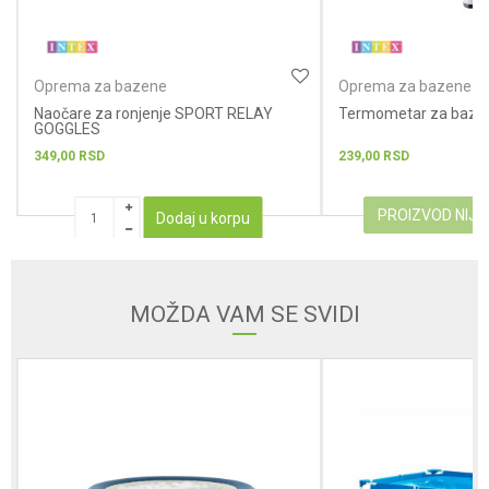
POŠALJI
Oprema za bazene
Oprema za bazene
Naočare za ronjenje SPORT RELAY
Termometar za baze
GOGGLES
349,00
RSD
239,00
RSD
PROIZVOD NIJ
Dodaj u korpu
MOŽDA VAM SE SVIDI