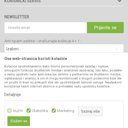
KORISNIČKI SERVIS
34000 Kragujevac, Srbija
Prodavnice
Uslovi korišćenja i prodaje
webshop@agromarket.rs
Brendovi
NEWSLETTER
Politika privatnosti
Katalozi
034/200-784
Kako kupiti
Prijavite se
Saradnja
PIB: 102135221
Isporuka
Blog
Anti-spam zaštita - izračunajte koliko je 4 + 1 :
Click & Collect
Matični broj: 07593252
Najčešća pitanja
Načini plaćanja
Kontakt
Plaćanje karticama
Ova web-stranica koristi kolačiće
B2B Portal
Web kredit Raiffeisen banke
Kolačiće upotrebljavamo kako bismo personalizovali sadržaj i oglase,
VIBER I SMS NEWSLETTER
omogućili funkcije društvenih medija i analizirali saobraćaj. Isto tako, podatke
Pravo na odustajanje
o vašoj upotrebi naše web-lokacije delimo s partnerima za društvene medije,
oglašavanje i analizu, a oni ih mogu kombinovati s drugim podacima koje ste
Prijavite se
Reklamacije
im pružili ili koje su prikupili dok ste upotrebljavali njihove usluge. Nastavkom
korišćenja naših internet stranica vi prihvatate našu upotrebu kolačića.
Povraćaj sredstava
Detaljnije
PRATITE NAS
Zamena artikala
Nužni
Statistika
Marketing
Saznaj više
Slažem se