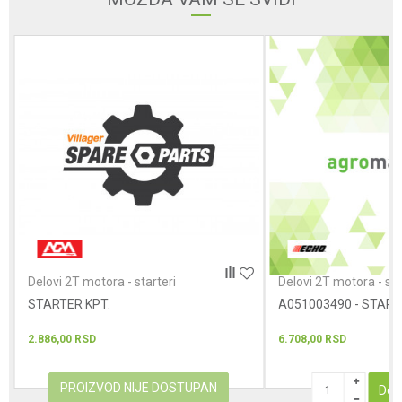
Poruka
POŠALJI
Delovi 2T motora - starteri
Delovi 2T motora - sta
STARTER KPT.
A051003490 - STAR
2.886,00
RSD
6.708,00
RSD
PROIZVOD NIJE DOSTUPAN
Dod