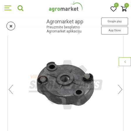
0
0
Agromarket app
Google play
Preuzmite besplatno
App Store
Agromarket aplikaciju