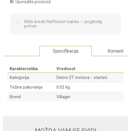
Uporedite proizvod
Web kredit Raiffeisen banke – pogledaj
primer
Specifikacija
Komentari
Karakteristika
Vrednost
Kategorija
Delovi 2T motora - starteri
Težina pakovanja
0.02 kg
Brend
Villager
Ime/Nadimak
Email
MOŽDA VAM SE SVIDI