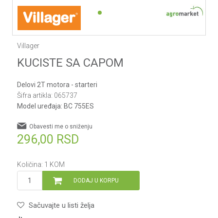
1
2
Villager
KUCISTE SA CAPOM
Delovi 2T motora - starteri
Šifra artikla:
065737
Model uređaja:
BC 755ES
Obavesti me o sniženju
296,00
RSD
Količina:
1
KOM
DODAJ U KORPU
Sačuvajte u listi želja