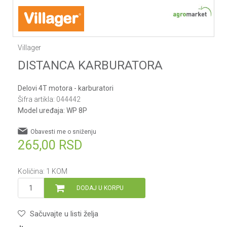
Villager
DISTANCA KARBURATORA
Delovi 4T motora - karburatori
Šifra artikla:
044442
Model uređaja:
WP 8P
Obavesti me o sniženju
265,00
RSD
Količina:
1
KOM
DODAJ U KORPU
Sačuvajte u listi želja