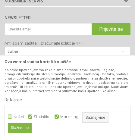
KORISNIČKI SERVIS
34000 Kragujevac, Srbija
Prodavnice
Uslovi korišćenja i prodaje
webshop@agromarket.rs
Brendovi
NEWSLETTER
Politika privatnosti
Katalozi
034/200-784
Kako kupiti
Prijavite se
Saradnja
PIB: 102135221
Isporuka
Blog
Anti-spam zaštita - izračunajte koliko je 4 + 1 :
Click & Collect
Matični broj: 07593252
Najčešća pitanja
Načini plaćanja
Kontakt
Plaćanje karticama
Ova web-stranica koristi kolačiće
B2B Portal
Web kredit Raiffeisen banke
Kolačiće upotrebljavamo kako bismo personalizovali sadržaj i oglase,
VIBER I SMS NEWSLETTER
omogućili funkcije društvenih medija i analizirali saobraćaj. Isto tako, podatke
Pravo na odustajanje
o vašoj upotrebi naše web-lokacije delimo s partnerima za društvene medije,
oglašavanje i analizu, a oni ih mogu kombinovati s drugim podacima koje ste
Prijavite se
Reklamacije
im pružili ili koje su prikupili dok ste upotrebljavali njihove usluge. Nastavkom
korišćenja naših internet stranica vi prihvatate našu upotrebu kolačića.
Povraćaj sredstava
Detaljnije
PRATITE NAS
Zamena artikala
Nužni
Statistika
Marketing
Saznaj više
Slažem se