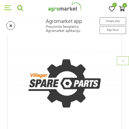
0
0
Agromarket app
Google play
Preuzmite besplatno
App Store
Agromarket aplikaciju