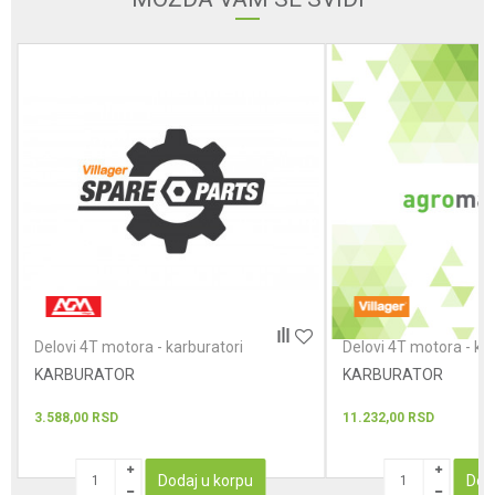
Poruka
POŠALJI
Delovi 4T motora - karburatori
Delovi 4T motora - ka
KARBURATOR
KARBURATOR
3.588,00
RSD
11.232,00
RSD
Dodaj u korpu
Dod