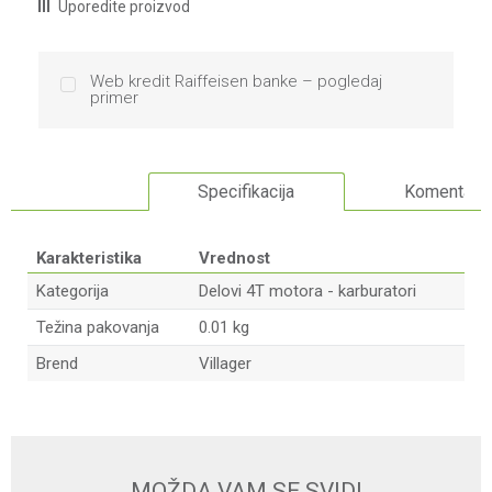
Uporedite proizvod
Web kredit Raiffeisen banke – pogledaj
primer
Specifikacija
Komentari
Karakteristika
Vrednost
Kategorija
Delovi 4T motora - karburatori
Težina pakovanja
0.01 kg
Brend
Villager
Ime/Nadimak
Email
MOŽDA VAM SE SVIDI