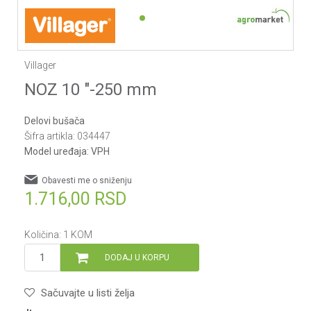
1
2
Villager
NOZ 10 "-250 mm
Delovi bušača
Šifra artikla:
034447
Model uređaja:
VPH
Obavesti me o sniženju
1.716,00
RSD
Količina:
1
KOM
DODAJ U KORPU
Sačuvajte u listi želja