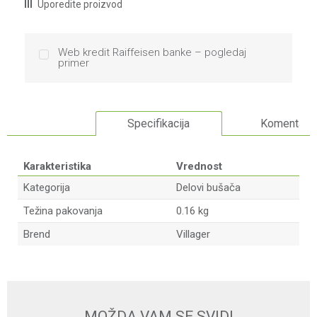
Uporedite proizvod
Web kredit Raiffeisen banke – pogledaj
primer
Specifikacija
Komentari
Karakteristika
Vrednost
Kategorija
Delovi bušača
Težina pakovanja
0.16 kg
Brend
Villager
Ime/Nadimak
Email
MOŽDA VAM SE SVIDI