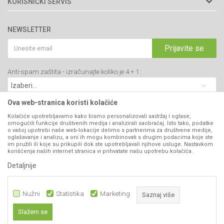
KORISNIČKI SERVIS
34000 Kragujevac, Srbija
Prodavnice
Uslovi korišćenja i prodaje
webshop@agromarket.rs
Brendovi
NEWSLETTER
Politika privatnosti
Katalozi
034/200-784
Kako kupiti
Prijavite se
Saradnja
PIB: 102135221
Isporuka
Blog
Anti-spam zaštita - izračunajte koliko je 4 + 1 :
Click & Collect
Matični broj: 07593252
Najčešća pitanja
Načini plaćanja
Kontakt
Plaćanje karticama
Ova web-stranica koristi kolačiće
B2B Portal
Web kredit Raiffeisen banke
Kolačiće upotrebljavamo kako bismo personalizovali sadržaj i oglase,
VIBER I SMS NEWSLETTER
omogućili funkcije društvenih medija i analizirali saobraćaj. Isto tako, podatke
Pravo na odustajanje
o vašoj upotrebi naše web-lokacije delimo s partnerima za društvene medije,
oglašavanje i analizu, a oni ih mogu kombinovati s drugim podacima koje ste
Prijavite se
Reklamacije
im pružili ili koje su prikupili dok ste upotrebljavali njihove usluge. Nastavkom
korišćenja naših internet stranica vi prihvatate našu upotrebu kolačića.
Povraćaj sredstava
Detaljnije
PRATITE NAS
Zamena artikala
Nužni
Statistika
Marketing
Saznaj više
Slažem se