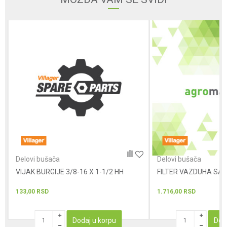
Poruka
POŠALJI
Delovi bušača
Delovi bušača
VIJAK BURGIJE 3/8-16 X 1-1/2 HH
FILTER VAZDUHA SA
133,00
RSD
1.716,00
RSD
Dodaj u korpu
Dod