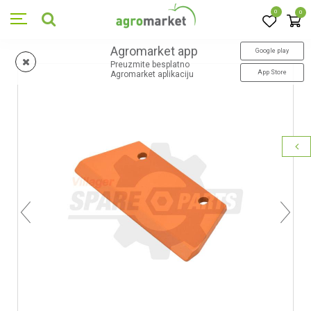
0
0
Agromarket app
Google play
Preuzmite besplatno
App Store
Agromarket aplikaciju