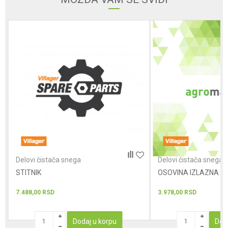
Poruka
POŠALJI
Delovi čistača snega
Delovi čistača snega
STITNIK
OSOVINA IZLAZNA
7.488,00
RSD
3.978,00
RSD
Dodaj u korpu
Dod