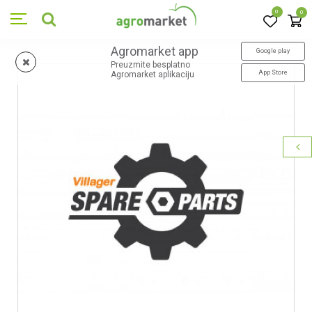
0
0
Agromarket app
Google play
Preuzmite besplatno
App Store
Agromarket aplikaciju