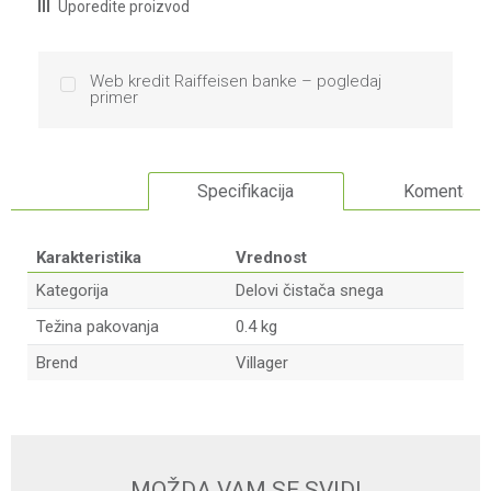
Uporedite proizvod
Web kredit Raiffeisen banke – pogledaj
primer
Specifikacija
Komentari
Karakteristika
Vrednost
Kategorija
Delovi čistača snega
Težina pakovanja
0.4 kg
Brend
Villager
Ime/Nadimak
Email
MOŽDA VAM SE SVIDI