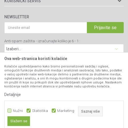
KORISNIČKI SERVIS
34000 Kragujevac, Srbija
Prodavnice
Uslovi korišćenja i prodaje
webshop@agromarket.rs
Brendovi
NEWSLETTER
Politika privatnosti
Katalozi
034/200-784
Kako kupiti
Prijavite se
Saradnja
PIB: 102135221
Isporuka
Blog
Anti-spam zaštita - izračunajte koliko je 6 - 1 :
Click & Collect
Matični broj: 07593252
Najčešća pitanja
Načini plaćanja
Kontakt
Plaćanje karticama
Ova web-stranica koristi kolačiće
B2B Portal
Web kredit Raiffeisen banke
Kolačiće upotrebljavamo kako bismo personalizovali sadržaj i oglase,
VIBER I SMS NEWSLETTER
omogućili funkcije društvenih medija i analizirali saobraćaj. Isto tako, podatke
Pravo na odustajanje
o vašoj upotrebi naše web-lokacije delimo s partnerima za društvene medije,
oglašavanje i analizu, a oni ih mogu kombinovati s drugim podacima koje ste
Prijavite se
Reklamacije
im pružili ili koje su prikupili dok ste upotrebljavali njihove usluge. Nastavkom
korišćenja naših internet stranica vi prihvatate našu upotrebu kolačića.
Povraćaj sredstava
Detaljnije
PRATITE NAS
Zamena artikala
Nužni
Statistika
Marketing
Saznaj više
Slažem se