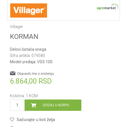
Villager
KORMAN
Delovi čistača snega
Šifra artikla:
079580
Model uređaja:
VSS 100
Obavesti me o sniženju
6.864,00
RSD
Količina:
1
KOM
DODAJ U KORPU
Sačuvajte u listi želja