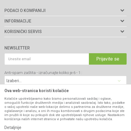
PODACI O KOMPANIJI
Agromarket doo
INFORMACIJE
Adresa: Kraljevačkog bataljona 235/2
O nama
KORISNIČKI SERVIS
34000 Kragujevac, Srbija
Prodavnice
Uslovi korišćenja i prodaje
webshop@agromarket.rs
Brendovi
NEWSLETTER
Politika privatnosti
Katalozi
034/200-784
Kako kupiti
Prijavite se
Saradnja
PIB: 102135221
Isporuka
Blog
Anti-spam zaštita - izračunajte koliko je 6 - 1 :
Click & Collect
Matični broj: 07593252
Najčešća pitanja
Načini plaćanja
Kontakt
Plaćanje karticama
Ova web-stranica koristi kolačiće
B2B Portal
Web kredit Raiffeisen banke
Kolačiće upotrebljavamo kako bismo personalizovali sadržaj i oglase,
VIBER I SMS NEWSLETTER
omogućili funkcije društvenih medija i analizirali saobraćaj. Isto tako, podatke
Pravo na odustajanje
o vašoj upotrebi naše web-lokacije delimo s partnerima za društvene medije,
oglašavanje i analizu, a oni ih mogu kombinovati s drugim podacima koje ste
Prijavite se
Reklamacije
im pružili ili koje su prikupili dok ste upotrebljavali njihove usluge. Nastavkom
korišćenja naših internet stranica vi prihvatate našu upotrebu kolačića.
Povraćaj sredstava
Detaljnije
PRATITE NAS