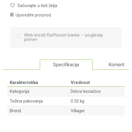
Sačuvajte u listi želja
Uporedite proizvod
Web kredit Raiffeisen banke – pogledaj
primer
Specifikacija
Komentari
Karakteristika
Vrednost
Kategorija
Delovi kosačice
Težina pakovanja
0.53 kg
Brend
Villager
Ime/Nadimak