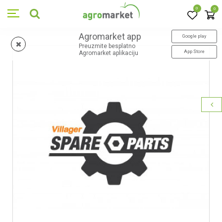
0
0
Agromarket app
Google play
Preuzmite besplatno
App Store
Agromarket aplikaciju