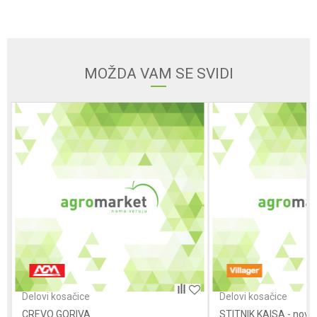
Email
MOŽDA VAM SE SVIDI
Poruka
POŠALJI
Delovi kosačice
Delovi kosačice
CREVO GORIVA
STITNIK KAISA - novi t