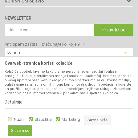
KORISNIČKI SERVIS
34000 Kragujevac, Srbija
Prodavnice
Uslovi korišćenja i prodaje
webshop@agromarket.rs
Brendovi
NEWSLETTER
Politika privatnosti
Katalozi
034/200-784
Kako kupiti
Prijavite se
Saradnja
PIB: 102135221
Isporuka
Blog
Anti-spam zaštita - izračunajte koliko je 9 - 4 :
Click & Collect
Matični broj: 07593252
Najčešća pitanja
Načini plaćanja
Kontakt
Plaćanje karticama
Ova web-stranica koristi kolačiće
B2B Portal
Web kredit Raiffeisen banke
Kolačiće upotrebljavamo kako bismo personalizovali sadržaj i oglase,
VIBER I SMS NEWSLETTER
omogućili funkcije društvenih medija i analizirali saobraćaj. Isto tako, podatke
Pravo na odustajanje
o vašoj upotrebi naše web-lokacije delimo s partnerima za društvene medije,
oglašavanje i analizu, a oni ih mogu kombinovati s drugim podacima koje ste
Prijavite se
Reklamacije
im pružili ili koje su prikupili dok ste upotrebljavali njihove usluge. Nastavkom
korišćenja naših internet stranica vi prihvatate našu upotrebu kolačića.
Povraćaj sredstava
Detaljnije
PRATITE NAS
Zamena artikala
Nužni
Statistika
Marketing
Saznaj više
Slažem se