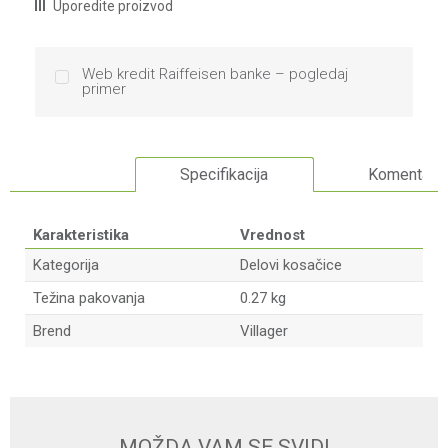
Uporedite proizvod
Web kredit Raiffeisen banke – pogledaj
primer
Specifikacija
Komentari
Karakteristika
Vrednost
Kategorija
Delovi kosačice
Težina pakovanja
0.27 kg
Brend
Villager
Ime/Nadimak
Email
MOŽDA VAM SE SVIDI