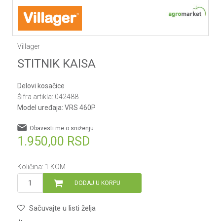
Villager
STITNIK KAISA
Delovi kosačice
Šifra artikla:
042488
Model uređaja:
VRS 460P
Obavesti me o sniženju
1.950,00
RSD
Količina:
1
KOM
DODAJ U KORPU
Sačuvajte u listi želja