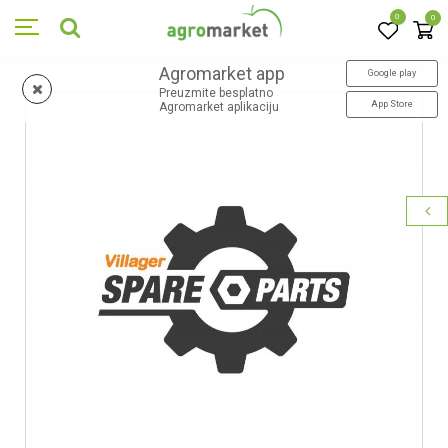
0
0
Agromarket app
Google play
Preuzmite besplatno
App Store
Agromarket aplikaciju