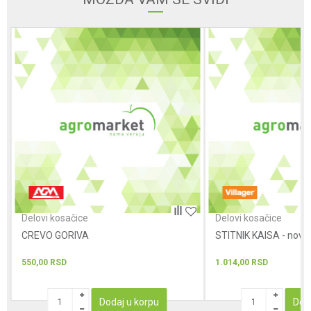
Poruka
POŠALJI
Delovi kosačice
Delovi kosačice
CREVO GORIVA
STITNIK KAISA - novi t
550,00
RSD
1.014,00
RSD
Dodaj u korpu
Dod