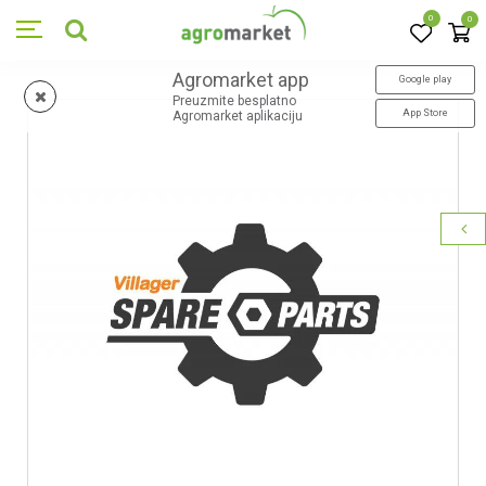
0
0
Agromarket app
Google play
Preuzmite besplatno
App Store
Agromarket aplikaciju