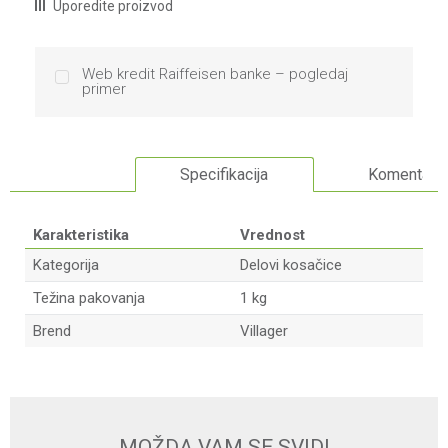
Uporedite proizvod
Web kredit Raiffeisen banke – pogledaj
primer
Specifikacija
Komentari
Karakteristika
Vrednost
Kategorija
Delovi kosačice
Težina pakovanja
1 kg
Brend
Villager
Ime/Nadimak
Email
MOŽDA VAM SE SVIDI