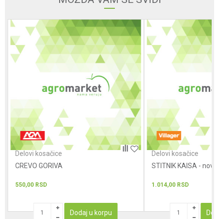
Poruka
POŠALJI
Delovi kosačice
Delovi kosačice
CREVO GORIVA
STITNIK KAISA - novi t
550,00
RSD
1.014,00
RSD
Dodaj u korpu
Dod