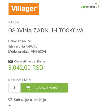
Villager
OSOVINA ZADNJIH TOCKOVA
Delovi kosačice
Šifra artikla:
049763
Model uređaja:
VRS 530H
Obavesti me o sniženju
3.042,00
RSD
Količina:
1
KOM
DODAJ U KORPU
Sačuvajte u listi želja