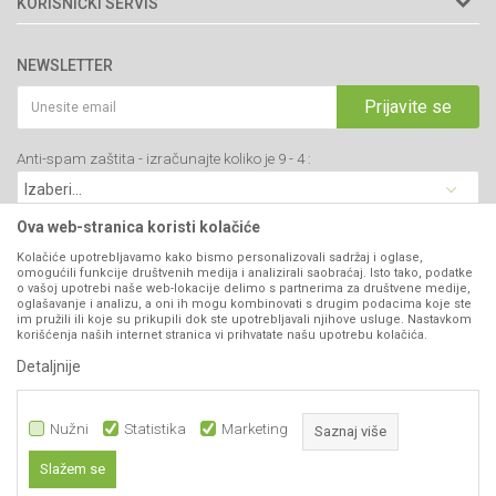
KORISNIČKI SERVIS
34000 Kragujevac, Srbija
Prodavnice
Uslovi korišćenja i prodaje
webshop@agromarket.rs
Brendovi
NEWSLETTER
Politika privatnosti
Katalozi
034/200-784
Kako kupiti
Prijavite se
Saradnja
PIB: 102135221
Isporuka
Blog
Anti-spam zaštita - izračunajte koliko je 9 - 4 :
Click & Collect
Matični broj: 07593252
Najčešća pitanja
Načini plaćanja
Kontakt
Plaćanje karticama
Ova web-stranica koristi kolačiće
B2B Portal
Web kredit Raiffeisen banke
Kolačiće upotrebljavamo kako bismo personalizovali sadržaj i oglase,
VIBER I SMS NEWSLETTER
omogućili funkcije društvenih medija i analizirali saobraćaj. Isto tako, podatke
Pravo na odustajanje
o vašoj upotrebi naše web-lokacije delimo s partnerima za društvene medije,
oglašavanje i analizu, a oni ih mogu kombinovati s drugim podacima koje ste
Prijavite se
Reklamacije
im pružili ili koje su prikupili dok ste upotrebljavali njihove usluge. Nastavkom
korišćenja naših internet stranica vi prihvatate našu upotrebu kolačića.
Povraćaj sredstava
Detaljnije
PRATITE NAS
Zamena artikala
Nužni
Statistika
Marketing
Saznaj više
Slažem se