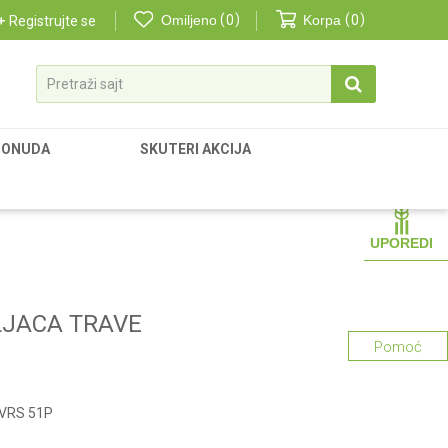
Omiljeno
0
Korpa
0
Registrujte se
Pretraži sajt
PONUDA
SKUTERI AKCIJA
UPOREDI
JACA TRAVE
Pomoć
 VRS 51P