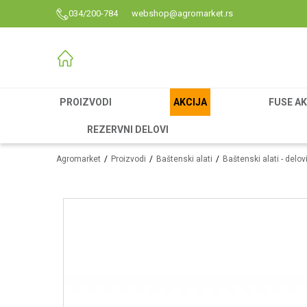
034/200-784
webshop@agromarket.rs
PROIZVODI
AKCIJA
FUSE AK
REZERVNI DELOVI
Agromarket
Proizvodi
Baštenski alati
Baštenski alati - delov