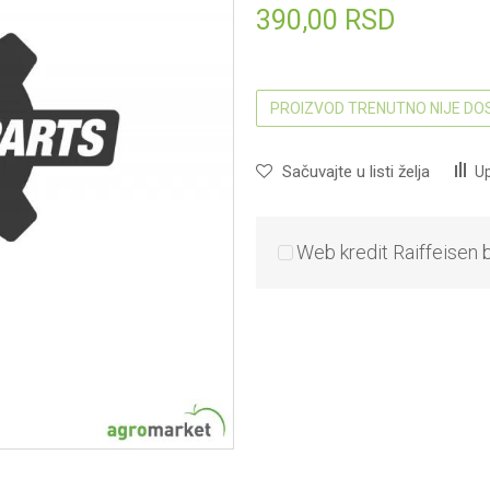
390,00
RSD
PROIZVOD TRENUTNO NIJE D
Sačuvajte u listi želja
Up
Web kredit Raiffeisen 