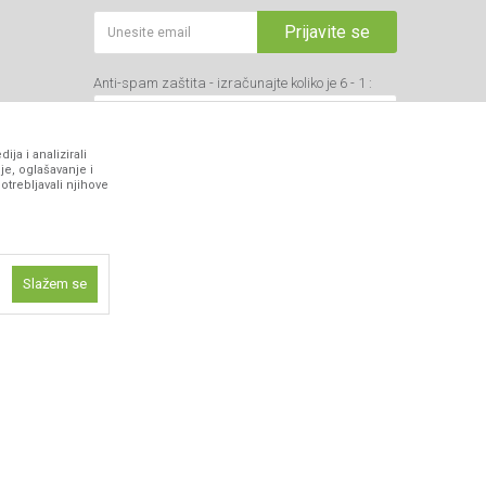
Prijavite se
Anti-spam zaštita - izračunajte koliko je 6 - 1 :
ja i analizirali
je, oglašavanje i
otrebljavali njihove
VIBER I SMS NEWSLETTER
Prijavite se
Slažem se
PRATITE NAS
ne funkcije kao
isti kolačiće
ismo omogućili
 iskustvo.