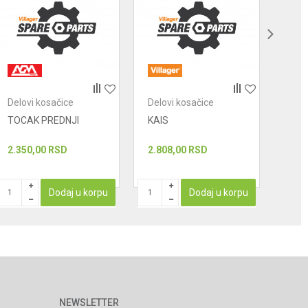
Delovi kosačice
Delovi kosačice
Delo
TOCAK PREDNJI
KAIS
POK
REZ
2.350,00
RSD
2.808,00
RSD
1.71
Dodaj u korpu
Dodaj u korpu
NEWSLETTER