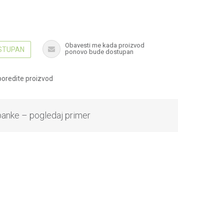
Obavesti me kada proizvod
OSTUPAN
ponovo bude dostupan
oredite proizvod
banke – pogledaj primer