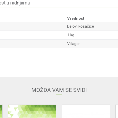
st u radnjama
Vrednost
Delovi kosačice
1 kg
Villager
Email
MOŽDA VAM SE SVIDI