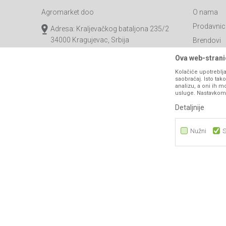
Agromarket doo
O nama
Prodavnic
Adresa: Kraljevačkog bataljona 235/2
34000 Kragujevac, Srbija
Brendovi
Katalozi
webshop@agromarket.rs
Ova web-stranic
Saradnja
Kolačiće upotreblja
034/200-784
saobraćaj. Isto ta
Blog
analizu, a oni ih m
PIB: 102135221
usluge. Nastavkom k
Najčešća p
Matični broj: 07593252
Detaljnije
Kontakt
B2B Porta
Nužni
S
Nužni
Statistika
Marketing