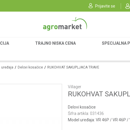
Prijavite se
CIJA
TRAJNO NISKA CENA
SPECIJALNA 
i uređaja
Delovi kosačice
RUKOHVAT SAKUPLJACA TRAVE
Villager
RUKOHVAT SAKUPL
Delovi kosačice
Šifra artikla:
031436
Model uređaja:
VR 46P / VR 46P /