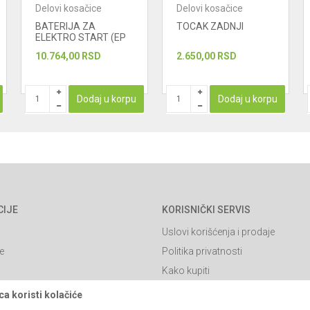
Delovi kosačice
Delovi kosačice
BATERIJA ZA
TOCAK ZADNJI
ELEKTRO START (EP
15A)
10.764,00
RSD
2.650,00
RSD
Dodaj u korpu
Dodaj u korpu
CIJE
KORISNIČKI SERVIS
Uslovi korišćenja i prodaje
e
Politika privatnosti
Kako kupiti
Isporuka
a koristi kolačiće
Click & Collect