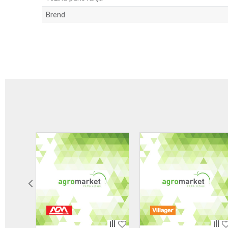
Brend
Ime/Nadimak
Poruka
POŠALJI