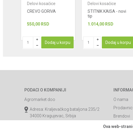
Delovi kosačice
Delovi kosačice
CREVO GORIVA
STITNIK KAISA - novi
tip
550,00
RSD
1.014,00
RSD
STUPAN
Dodaj u korpu
Dodaj u korpu
PODACI O KOMPANIJI
INFORMA
Agromarket doo
O nama
Prodavnic
Adresa: Kraljevačkog bataljona 235/2
34000 Kragujevac, Srbija
Brendovi
Katalozi
webshop@agromarket.rs
Ova web-stranic
Saradnja