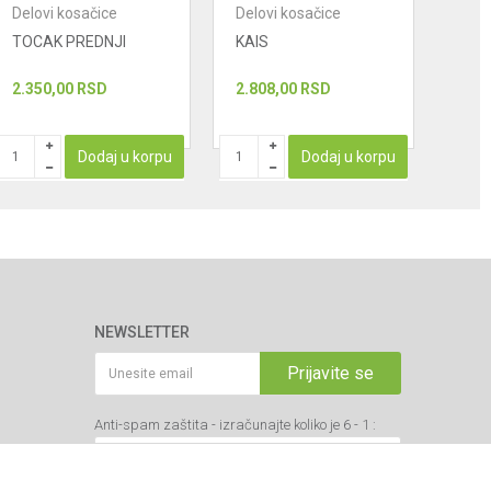
Delovi kosačice
Delovi kosačice
Delo
TOCAK PREDNJI
KAIS
POK
REZ
2.350,00
RSD
2.808,00
RSD
1.71
Dodaj u korpu
Dodaj u korpu
NEWSLETTER
Prijavite se
Anti-spam zaštita - izračunajte koliko je 6 - 1 :