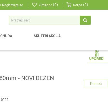
Omiljeno
0
Korpa
0
Registrujte se
Pretraži sajt
PONUDA
SKUTERI AKCIJA
UPOREDI
180mm - NOVI DEZEN
Pomoć
 5111