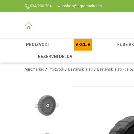
034/200-784
webshop@agromarket.rs
PROIZVODI
AKCIJA
FUSE AK
REZERVNI DELOVI
Agromarket
Proizvodi
Baštenski alati
Baštenski alati - delov