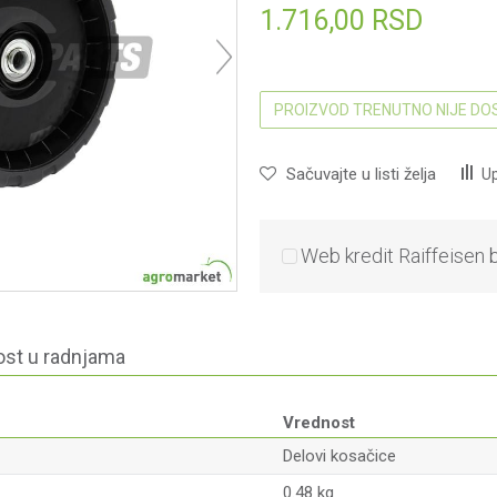
1.716,00
RSD
PROIZVOD TRENUTNO NIJE D
Sačuvajte u listi želja
Up
Web kredit Raiffeisen 
st u radnjama
Vrednost
Delovi kosačice
0.48 kg