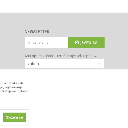
NEWSLETTER
Prijavite se
Anti-spam zaštita - izračunajte koliko je 9 - 4 :
VIBER I SMS NEWSLETTER
ja i analizirali
je, oglašavanje i
otrebljavali njihove
Prijavite se
PRATITE NAS
Slažem se