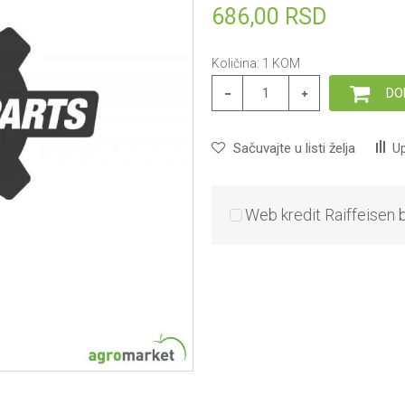
686,00
RSD
Količina:
1
KOM
DO
Sačuvajte u listi želja
Up
Web kredit Raiffeisen 