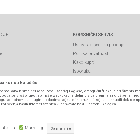
CIJE
KORISNIČKI SERVIS
Uslovi korišćenja i prodaje
e
Politika privatnosti
Kako kupiti
Isporuka
Click & Collect
a koristi kolačiće
Načini plaćanja
vamo kako bismo personalizovali sadržaj i oglase, omogućili funkcije društvenih medi
ko, podatke o vašoj upotrebi naše web-lokacije delimo s partnerima za društvene medi
itanja
Plaćanje karticama
ogu kombinovati s drugim podacima koje ste im pružili ili koje su prikupili dok ste up
orišćenja naših internet stranica vi prihvatate našu upotrebu kolačića.
Web kredit Raiffeisen banke
l
Pravo na odustajanje
Reklamacije
tatistika
Marketing
Saznaj više
Povraćaj sredstava