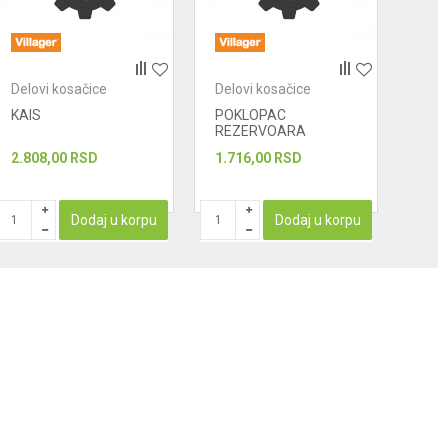
Delovi kosačice
Delovi kosačice
Delo
KAIS
POKLOPAC
NOS
REZERVOARA
2.808,00
RSD
1.716,00
RSD
2.59
PROIZ
Dodaj u korpu
Dodaj u korpu