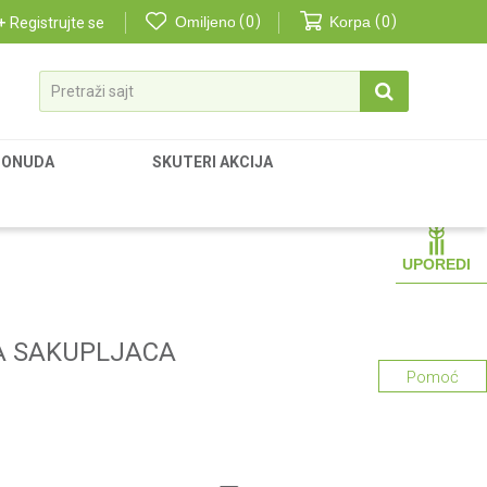
Omiljeno
0
Korpa
0
Registrujte se
Pretraži sajt
PONUDA
SKUTERI AKCIJA
UPOREDI
A SAKUPLJACA
Pomoć