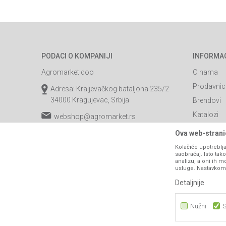
PODACI O KOMPANIJI
INFORMA
Agromarket doo
O nama
Prodavnic
Adresa: Kraljevačkog bataljona 235/2
34000 Kragujevac, Srbija
Brendovi
Katalozi
webshop@agromarket.rs
Saradnja
034/200-784
Ova web-stranic
Blog
Kolačiće upotreblja
PIB: 102135221
saobraćaj. Isto ta
Najčešća p
analizu, a oni ih m
Matični broj: 07593252
usluge. Nastavkom k
Kontakt
Detaljnije
B2B Porta
Nužni
S