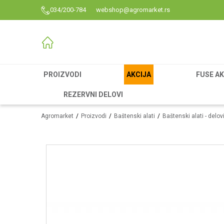
034/200-784
webshop@agromarket.rs
PROIZVODI
AKCIJA
FUSE AK
REZERVNI DELOVI
Agromarket
Proizvodi
Baštenski alati
Baštenski alati - delov