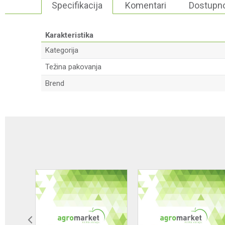
Specifikacija
Komentari
Dostupno
Karakteristika
Kategorija
Težina pakovanja
Brend
Ime/Nadimak
Poruka