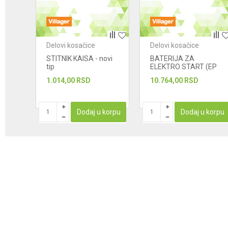
POŠALJI
Delovi kosačice
Delovi kosačice
STITNIK KAISA - novi
BATERIJA ZA
tip
ELEKTRO START (EP
15A)
1.014,00
RSD
10.764,00
RSD
korpu
Dodaj u korpu
Dodaj u korpu