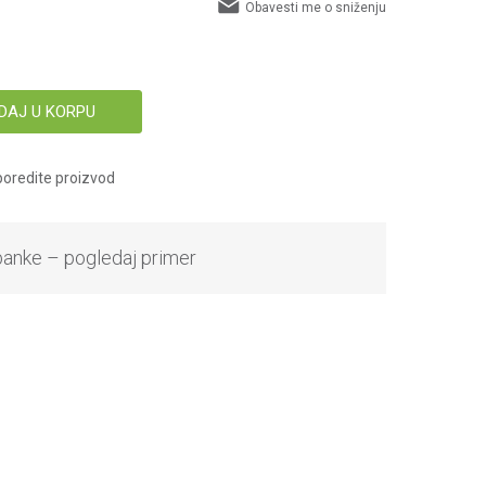
Obavesti me o sniženju
DAJ U KORPU
oredite proizvod
banke – pogledaj primer