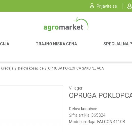
Prijavite se
CIJA
TRAJNO NISKA CENA
SPECIJALNA 
i uređaja
Delovi kosačice
OPRUGA POKLOPCA SAKUPLJACA
Villager
OPRUGA POKLOPC
Delovi kosačice
Šifra artikla:
065824
Model uređaja:
FALCON 4110B