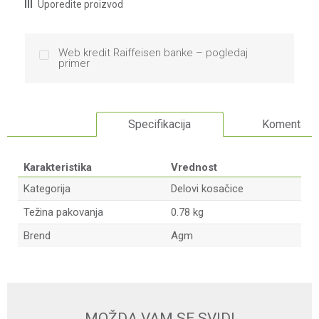
Uporedite proizvod
Web kredit Raiffeisen banke – pogledaj
primer
Specifikacija
Komentari
Karakteristika
Vrednost
Kategorija
Delovi kosačice
Težina pakovanja
0.78 kg
Brend
Agm
Ime/Nadimak
Email
MOŽDA VAM SE SVIDI