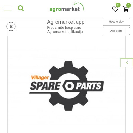
0
0
Agromarket app
Google play
Preuzmite besplatno
App Store
Agromarket aplikaciju