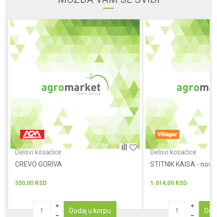
Poruka
POŠALJI
Delovi kosačice
Delovi kosačice
CREVO GORIVA
STITNIK KAISA - novi t
550,00
RSD
1.014,00
RSD
Dodaj u korpu
Dod