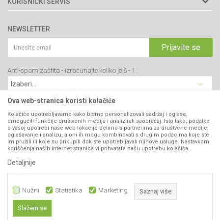
KORISNIČKI SERVIS
34000 Kragujevac, Srbija
Prodavnice
Uslovi korišćenja i prodaje
webshop@agromarket.rs
Brendovi
NEWSLETTER
Politika privatnosti
Katalozi
034/200-784
Kako kupiti
Prijavite se
Saradnja
PIB: 102135221
Isporuka
Blog
Anti-spam zaštita - izračunajte koliko je 6 - 1 :
Click & Collect
Matični broj: 07593252
Najčešća pitanja
Načini plaćanja
Kontakt
Plaćanje karticama
Ova web-stranica koristi kolačiće
B2B Portal
Web kredit Raiffeisen banke
Kolačiće upotrebljavamo kako bismo personalizovali sadržaj i oglase,
VIBER I SMS NEWSLETTER
omogućili funkcije društvenih medija i analizirali saobraćaj. Isto tako, podatke
Pravo na odustajanje
o vašoj upotrebi naše web-lokacije delimo s partnerima za društvene medije,
oglašavanje i analizu, a oni ih mogu kombinovati s drugim podacima koje ste
Prijavite se
Reklamacije
im pružili ili koje su prikupili dok ste upotrebljavali njihove usluge. Nastavkom
korišćenja naših internet stranica vi prihvatate našu upotrebu kolačića.
Povraćaj sredstava
Detaljnije
PRATITE NAS
Zamena artikala
Nužni
Statistika
Marketing
Saznaj više
Slažem se