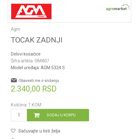
Agm
TOCAK ZADNJI
Delovi kosačice
Šifra artikla:
084807
Model uređaja:
AGM 5324 S
Obavesti me o sniženju
2.340,00
RSD
Količina:
1
KOM
DODAJ U KORPU
Sačuvajte u listi želja