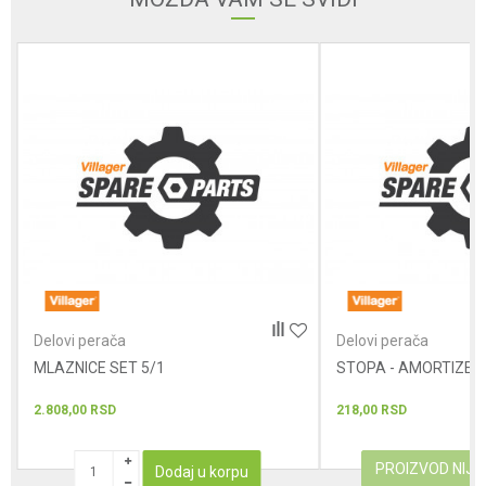
Poruka
POŠALJI
Delovi perača
Delovi perača
MLAZNICE SET 5/1
STOPA - AMORTIZER
2.808,00
RSD
218,00
RSD
PROIZVOD NIJ
Dodaj u korpu