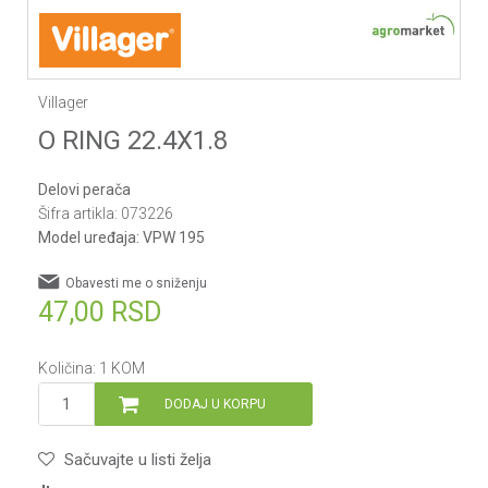
Villager
O RING 22.4X1.8
Delovi perača
Šifra artikla:
073226
Model uređaja:
VPW 195
Obavesti me o sniženju
47,00
RSD
Količina:
1
KOM
DODAJ U KORPU
Sačuvajte u listi želja