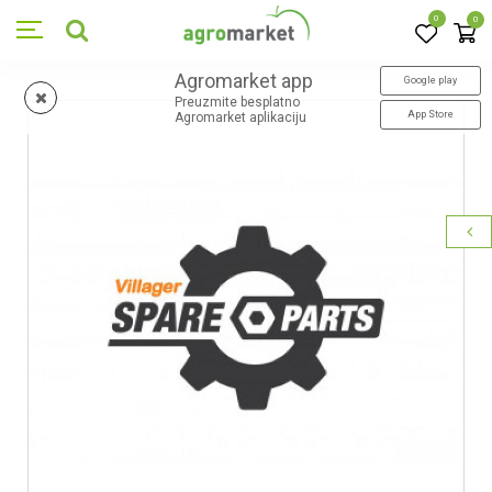
0
0
Agromarket app
Google play
Preuzmite besplatno
App Store
Agromarket aplikaciju