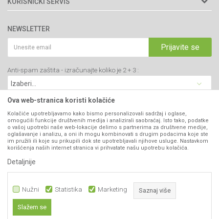
KORISNIČKI SERVIS
34000 Kragujevac, Srbija
Prodavnice
Uslovi korišćenja i prodaje
webshop@agromarket.rs
Brendovi
NEWSLETTER
Politika privatnosti
Katalozi
034/200-784
Kako kupiti
Prijavite se
Saradnja
PIB: 102135221
Isporuka
Blog
Anti-spam zaštita - izračunajte koliko je 2 + 3 :
Click & Collect
Matični broj: 07593252
Najčešća pitanja
Načini plaćanja
Kontakt
Plaćanje karticama
Ova web-stranica koristi kolačiće
B2B Portal
Web kredit Raiffeisen banke
Kolačiće upotrebljavamo kako bismo personalizovali sadržaj i oglase,
VIBER I SMS NEWSLETTER
omogućili funkcije društvenih medija i analizirali saobraćaj. Isto tako, podatke
Pravo na odustajanje
o vašoj upotrebi naše web-lokacije delimo s partnerima za društvene medije,
oglašavanje i analizu, a oni ih mogu kombinovati s drugim podacima koje ste
Prijavite se
Reklamacije
im pružili ili koje su prikupili dok ste upotrebljavali njihove usluge. Nastavkom
korišćenja naših internet stranica vi prihvatate našu upotrebu kolačića.
Povraćaj sredstava
Detaljnije
PRATITE NAS
Zamena artikala
Nužni
Statistika
Marketing
Saznaj više
Slažem se