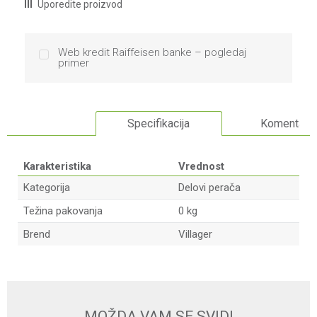
Uporedite proizvod
Web kredit Raiffeisen banke – pogledaj
primer
Specifikacija
Komentari
Karakteristika
Vrednost
Kategorija
Delovi perača
Težina pakovanja
0 kg
Brend
Villager
Ime/Nadimak
Email
MOŽDA VAM SE SVIDI