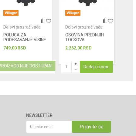
Delovi prozračivača
Delovi prozračivača
Delo
POLUGA ZA
OSOVINA PREDNJIH
OSO
PODESAVANJE VISINE
TOCKOVA
TOC
749,00
RSD
2.262,00
RSD
2.26
PROIZVOD NIJE DOSTUPAN
Dodaj u korpu
NEWSLETTER
Prijavite se