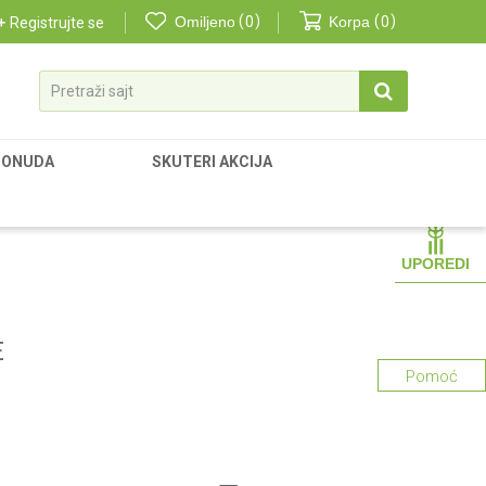
Omiljeno
0
Korpa
0
Registrujte se
Pretraži sajt
PONUDA
SKUTERI AKCIJA
UPOREDI
E
Pomoć