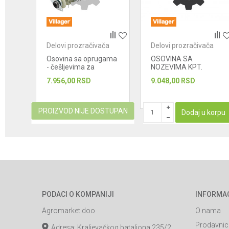
POŠALJI
ča
Delovi prozračivača
Delovi prozračivača
Osovina sa oprugama
OSOVINA SA
- češljevima za
NOZEVIMA KPT.
motorni prozračivač
7.956,00
RSD
9.048,00
RSD
za travu Villager VPS...
PROIZVOD NIJE DOSTUPAN
korpu
Dodaj u korpu
PODACI O KOMPANIJI
INFORMA
Agromarket doo
O nama
Prodavnic
Adresa: Kraljevačkog bataljona 235/2