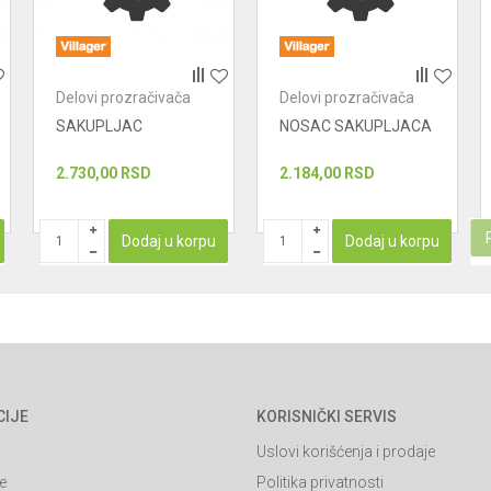
Delovi prozračivača
Delovi prozračivača
SAKUPLJAC
NOSAC SAKUPLJACA
2.730,00
RSD
2.184,00
RSD
Dodaj u korpu
Dodaj u korpu
CIJE
KORISNIČKI SERVIS
Uslovi korišćenja i prodaje
e
Politika privatnosti