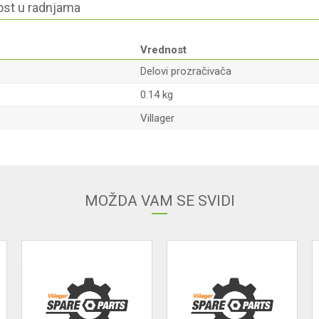
st u radnjama
Vrednost
Delovi prozračivača
0.14 kg
Villager
Email
MOŽDA VAM SE SVIDI