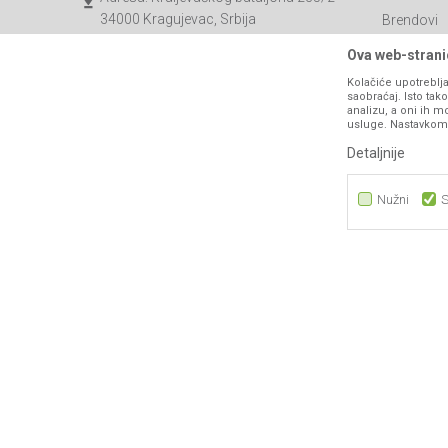
34000 Kragujevac, Srbija
Brendovi
Katalozi
webshop@agromarket.rs
Ova web-stranic
Saradnja
Kolačiće upotreblja
034/200-784
saobraćaj. Isto ta
Blog
analizu, a oni ih m
PIB: 102135221
usluge. Nastavkom k
Najčešća p
Matični broj: 07593252
Detaljnije
Kontakt
B2B Porta
Nužni
S
Nužni
Statistika
Marketing
Nastojimo da budemo što precizniji u opisu proizvoda, prikazu sli