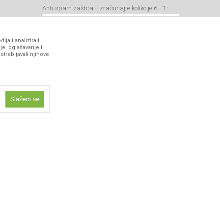
Anti-spam zaštita - izračunajte koliko je 6 - 1 :
ja i analizirali
je, oglašavanje i
otrebljavali njihove
VIBER I SMS NEWSLETTER
Prijavite se
Slažem se
PRATITE NAS
ne funkcije kao
isti kolačiće
ismo omogućili
 iskustvo.
 artikli prikazani na sajtu su deo naše ponude i ne podrazumeva da