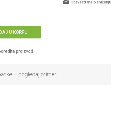
Obavesti me o sniženju
DAJ U KORPU
oredite proizvod
banke – pogledaj primer