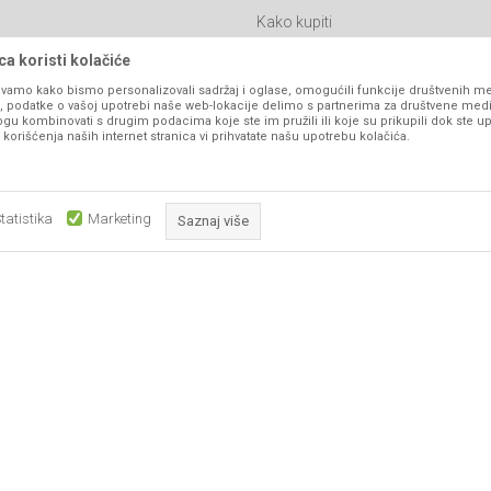
Kako kupiti
Isporuka
a koristi kolačiće
Click & Collect
vamo kako bismo personalizovali sadržaj i oglase, omogućili funkcije društvenih medi
ko, podatke o vašoj upotrebi naše web-lokacije delimo s partnerima za društvene medi
Načini plaćanja
ogu kombinovati s drugim podacima koje ste im pružili ili koje su prikupili dok ste up
orišćenja naših internet stranica vi prihvatate našu upotrebu kolačića.
itanja
Plaćanje karticama
Web kredit Raiffeisen banke
l
Pravo na odustajanje
tatistika
Marketing
Saznaj više
Reklamacije
Povraćaj sredstava
Obavezni kolačići čine stranicu upotrebljivom omogućavajući osnov
Zamena artikala
što su navigacija stranicom i pristup zaštićenim područjima. Sajt kor
koji su nužni za ispravno funkcioniranje naše web stranice kako b
pojedine tehničke funkcije i tako Vam osigurali pozitivno korisničko
ka, ali ne možemo garantovati da su sve informacije kompletne i bez grešaka. Svi
su dostupni u svakom trenutku.