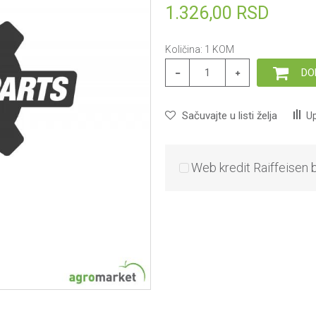
1.326,00
RSD
Količina:
1
KOM
DO
Sačuvajte u listi želja
Up
Web kredit Raiffeisen 