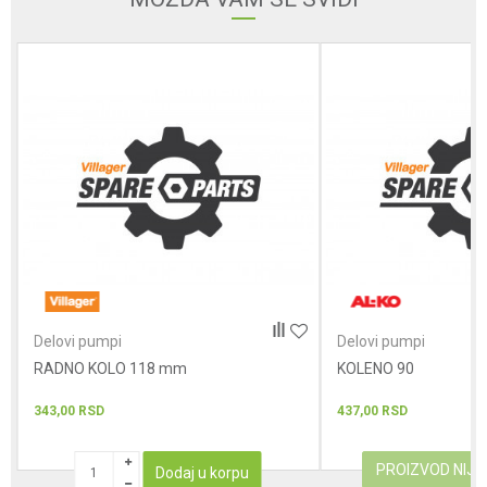
Poruka
POŠALJI
Delovi pumpi
Delovi pumpi
RADNO KOLO 118 mm
KOLENO 90
343,00
RSD
437,00
RSD
PROIZVOD NIJ
Dodaj u korpu