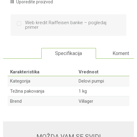
Uporedite proizvod
Web kredit Raiffeisen banke – pogledaj
primer
Specifikacija
Komentari
Karakteristika
Vrednost
Kategorija
Delovi pumpi
Težina pakovanja
1 kg
Brend
Villager
Ime/Nadimak
Email
MOŽDA VAM SE SVIDI