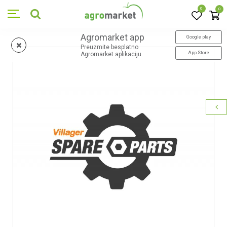
0
0
Agromarket app
Google play
Preuzmite besplatno
App Store
Agromarket aplikaciju