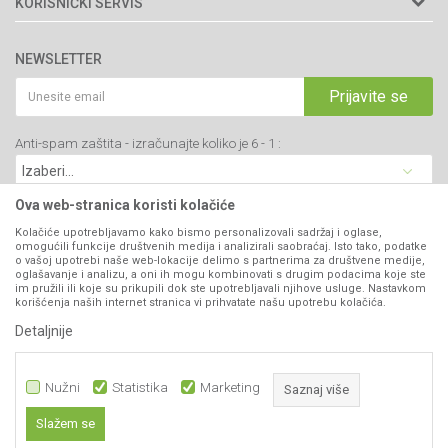
KORISNIČKI SERVIS
34000 Kragujevac, Srbija
Prodavnice
Uslovi korišćenja i prodaje
webshop@agromarket.rs
Brendovi
NEWSLETTER
Politika privatnosti
Katalozi
034/200-784
Kako kupiti
Prijavite se
Saradnja
PIB: 102135221
Isporuka
Blog
Anti-spam zaštita - izračunajte koliko je 6 - 1 :
Click & Collect
Matični broj: 07593252
Najčešća pitanja
Načini plaćanja
Kontakt
Plaćanje karticama
Ova web-stranica koristi kolačiće
B2B Portal
Web kredit Raiffeisen banke
Kolačiće upotrebljavamo kako bismo personalizovali sadržaj i oglase,
VIBER I SMS NEWSLETTER
omogućili funkcije društvenih medija i analizirali saobraćaj. Isto tako, podatke
Pravo na odustajanje
o vašoj upotrebi naše web-lokacije delimo s partnerima za društvene medije,
oglašavanje i analizu, a oni ih mogu kombinovati s drugim podacima koje ste
Prijavite se
Reklamacije
im pružili ili koje su prikupili dok ste upotrebljavali njihove usluge. Nastavkom
korišćenja naših internet stranica vi prihvatate našu upotrebu kolačića.
Povraćaj sredstava
Detaljnije
PRATITE NAS
Zamena artikala
Nužni
Statistika
Marketing
Saznaj više
Slažem se