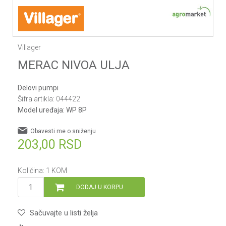
Villager
MERAC NIVOA ULJA
Delovi pumpi
Šifra artikla:
044422
Model uređaja:
WP 8P
Obavesti me o sniženju
203,00
RSD
Količina:
1
KOM
DODAJ U KORPU
Sačuvajte u listi želja