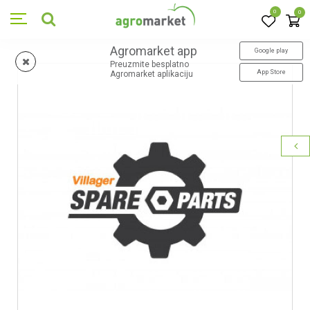
0
0
Agromarket app
Google play
Preuzmite besplatno
App Store
Agromarket aplikaciju