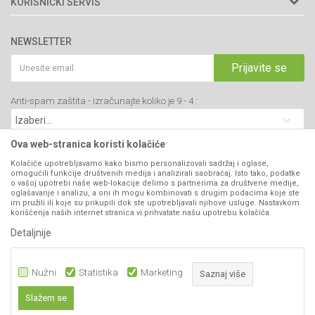
KORISNIČKI SERVIS
34000 Kragujevac, Srbija
Prodavnice
Uslovi korišćenja i prodaje
webshop@agromarket.rs
Brendovi
NEWSLETTER
Politika privatnosti
Katalozi
034/200-784
Kako kupiti
Prijavite se
Saradnja
PIB: 102135221
Isporuka
Blog
Anti-spam zaštita - izračunajte koliko je 9 - 4 :
Click & Collect
Matični broj: 07593252
Najčešća pitanja
Načini plaćanja
Kontakt
Plaćanje karticama
Ova web-stranica koristi kolačiće
B2B Portal
Web kredit Raiffeisen banke
Kolačiće upotrebljavamo kako bismo personalizovali sadržaj i oglase,
VIBER I SMS NEWSLETTER
omogućili funkcije društvenih medija i analizirali saobraćaj. Isto tako, podatke
Pravo na odustajanje
o vašoj upotrebi naše web-lokacije delimo s partnerima za društvene medije,
oglašavanje i analizu, a oni ih mogu kombinovati s drugim podacima koje ste
Prijavite se
Reklamacije
im pružili ili koje su prikupili dok ste upotrebljavali njihove usluge. Nastavkom
korišćenja naših internet stranica vi prihvatate našu upotrebu kolačića.
Povraćaj sredstava
Detaljnije
PRATITE NAS
Zamena artikala
Nužni
Statistika
Marketing
Saznaj više
Slažem se