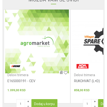
Poruka
POŠALJI
Delovi trimera
Delovi trimera
E165000191 - CEV
RUKOHVAT (L+D)
1.099,00
RSD
858,00
RSD
Dodaj u korpu
Dod