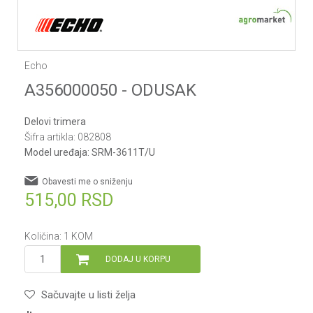
Echo
A356000050 - ODUSAK
Delovi trimera
Šifra artikla:
082808
Model uređaja:
SRM-3611T/U
Obavesti me o sniženju
515,00
RSD
Količina:
1
KOM
DODAJ U KORPU
Sačuvajte u listi želja