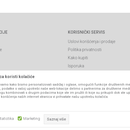
CIJE
KORISNIČKI SERVIS
Uslovi korišćenja i prodaje
e
Politika privatnosti
Kako kupiti
Isporuka
Click & Collect
a koristi kolačiće
Načini plaćanja
vamo kako bismo personalizovali sadržaj i oglase, omogućili funkcije društvenih medi
ko, podatke o vašoj upotrebi naše web-lokacije delimo s partnerima za društvene medi
itanja
Plaćanje karticama
ogu kombinovati s drugim podacima koje ste im pružili ili koje su prikupili dok ste up
orišćenja naših internet stranica vi prihvatate našu upotrebu kolačića.
Web kredit Raiffeisen banke
l
Pravo na odustajanje
Reklamacije
tatistika
Marketing
Saznaj više
Povraćaj sredstava