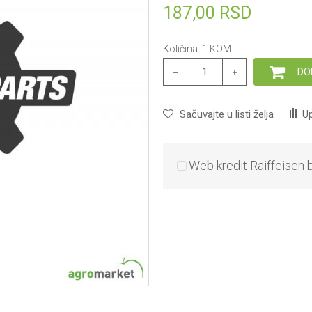
187,00
RSD
Količina:
1
KOM
DO
Sačuvajte u listi želja
Up
Web kredit Raiffeisen 