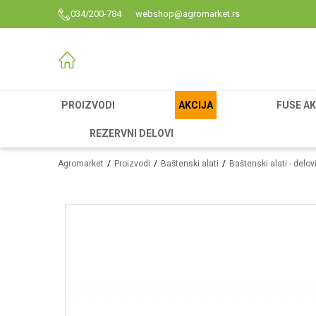
034/200-784
webshop@agromarket.rs
PROIZVODI
AKCIJA
FUSE AK
REZERVNI DELOVI
Agromarket
Proizvodi
Baštenski alati
Baštenski alati - delo