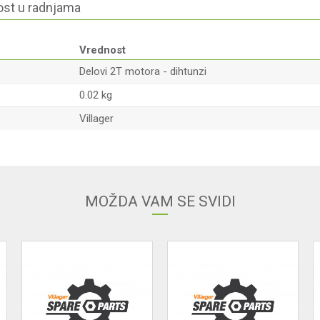
st u radnjama
Vrednost
Delovi 2T motora - dihtunzi
0.02 kg
Villager
Email
MOŽDA VAM SE SVIDI