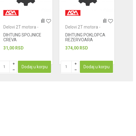
Delovi 2T motora -
Delovi 2T motora -
Delo
dihtunzi
dihtunzi
diht
DIHTUNG SPOJNICE
DIHTUNG POKLOPCA
DIH
CREVA
REZERVOARA
TECNOSTI
31,00
RSD
374,00
RSD
109
Dodaj u korpu
Dodaj u korpu