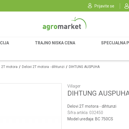
Prijavite se
CIJA
TRAJNO NISKA CENA
SPECIJALNA 
vi 2T motora
Delovi 2T motora - dihtunzi
DIHTUNG AUSPUHA
Villager
DIHTUNG AUSPUH
Delovi 2T motora - dihtunzi
Šifra artikla:
032450
Model uređaja:
BC 750CS