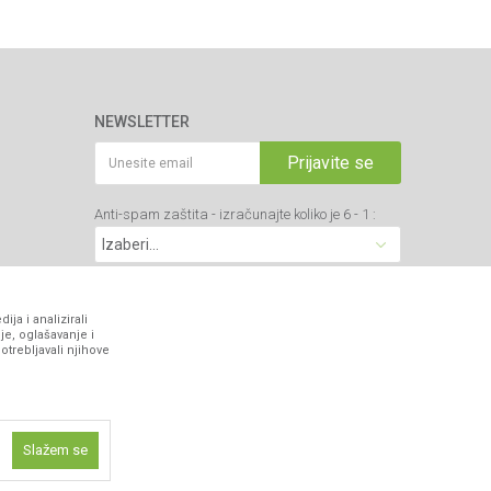
NEWSLETTER
Prijavite se
Anti-spam zaštita - izračunajte koliko je 6 - 1 :
VIBER I SMS NEWSLETTER
ja i analizirali
je, oglašavanje i
otrebljavali njihove
Prijavite se
PRATITE NAS
Slažem se