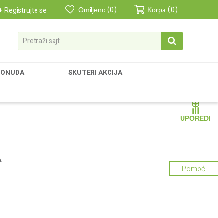
Omiljeno
0
Korpa
0
Registrujte se
Pretraži sajt
PONUDA
SKUTERI AKCIJA
UPOREDI
A
Pomoć