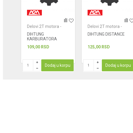
POŠALJI
-
Delovi 2T motora -
Delovi 2T motora -
dihtunzi
dihtunzi
HA
DIHTUNG
DIHTUNG DISTANCE
KARBURATORA
109,00
RSD
125,00
RSD
korpu
Dodaj u korpu
Dodaj u korpu