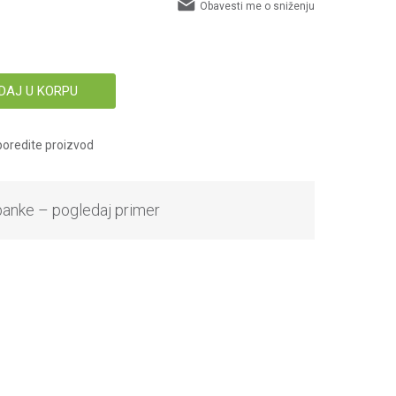
Obavesti me o sniženju
DAJ U KORPU
oredite proizvod
banke – pogledaj primer