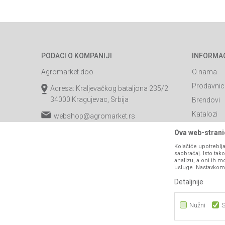
PODACI O KOMPANIJI
INFORMA
Agromarket doo
O nama
Prodavnic
Adresa: Kraljevačkog bataljona 235/2
34000 Kragujevac, Srbija
Brendovi
Katalozi
webshop@agromarket.rs
Saradnja
034/200-784
Ova web-stranic
Blog
Kolačiće upotreblja
PIB: 102135221
saobraćaj. Isto ta
Najčešća p
analizu, a oni ih m
Matični broj: 07593252
usluge. Nastavkom k
Kontakt
Detaljnije
B2B Porta
Nužni
S