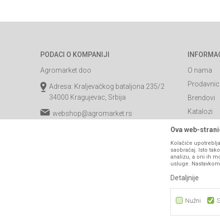
PODACI O KOMPANIJI
INFORMA
Agromarket doo
O nama
Prodavnic
Adresa: Kraljevačkog bataljona 235/2
34000 Kragujevac, Srbija
Brendovi
Katalozi
webshop@agromarket.rs
Saradnja
034/200-784
Ova web-stranic
Blog
Kolačiće upotreblja
PIB: 102135221
saobraćaj. Isto ta
Najčešća p
analizu, a oni ih m
Matični broj: 07593252
usluge. Nastavkom k
Kontakt
Detaljnije
B2B Porta
Nužni
S