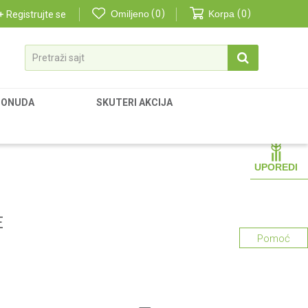
Omiljeno
0
Korpa
0
Registrujte se
Pretraži sajt
PONUDA
SKUTERI AKCIJA
UPOREDI
E
Pomoć