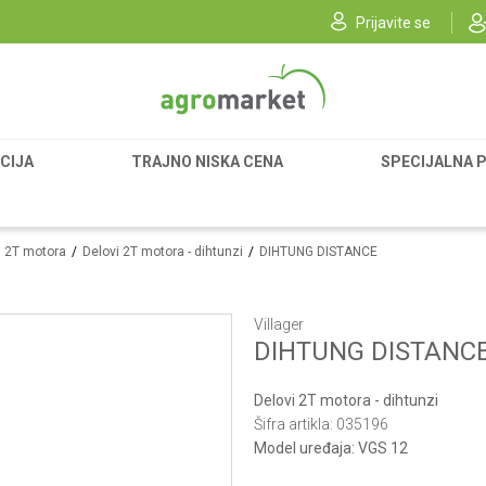
Prijavite se
CIJA
TRAJNO NISKA CENA
SPECIJALNA 
vi 2T motora
Delovi 2T motora - dihtunzi
DIHTUNG DISTANCE
Villager
DIHTUNG DISTANC
Delovi 2T motora - dihtunzi
Šifra artikla:
035196
Model uređaja:
VGS 12