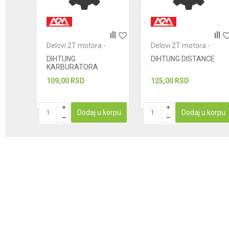
POŠALJI
-
Delovi 2T motora -
Delovi 2T motora -
dihtunzi
dihtunzi
HA
DIHTUNG
DIHTUNG DISTANCE
KARBURATORA
109,00
RSD
125,00
RSD
korpu
Dodaj u korpu
Dodaj u korpu