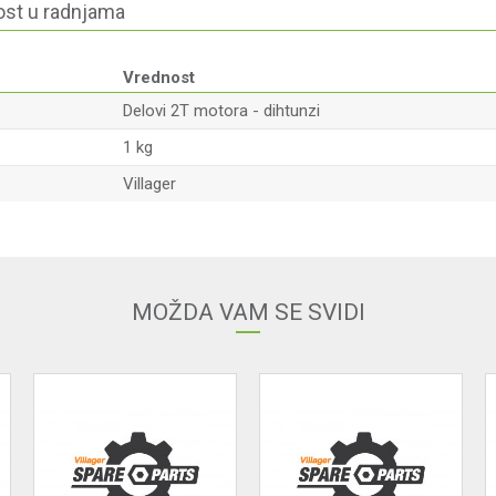
st u radnjama
Vrednost
Delovi 2T motora - dihtunzi
1 kg
Villager
Email
MOŽDA VAM SE SVIDI