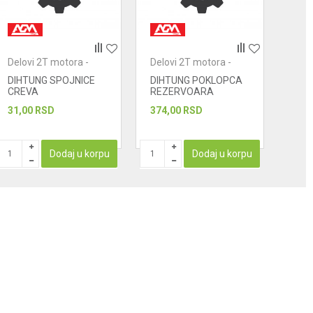
Delovi 2T motora -
Delovi 2T motora -
Delo
dihtunzi
dihtunzi
diht
DIHTUNG SPOJNICE
DIHTUNG POKLOPCA
DIH
CREVA
REZERVOARA
TECNOSTI
31,00
RSD
374,00
RSD
109
Dodaj u korpu
Dodaj u korpu