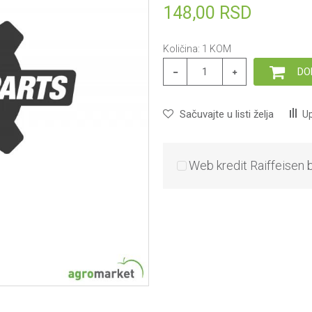
148,00
RSD
Količina:
1
KOM
DO
Sačuvajte u listi želja
Up
Web kredit Raiffeisen 