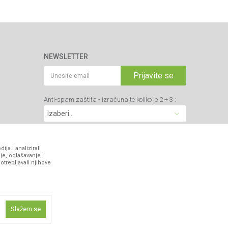
NEWSLETTER
Prijavite se
Anti-spam zaštita - izračunajte koliko je 2 + 3 :
VIBER I SMS NEWSLETTER
ja i analizirali
je, oglašavanje i
otrebljavali njihove
Prijavite se
PRATITE NAS
Slažem se