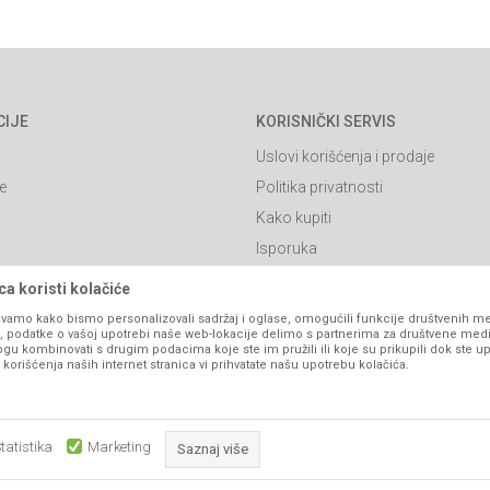
CIJE
KORISNIČKI SERVIS
Uslovi korišćenja i prodaje
e
Politika privatnosti
Kako kupiti
Isporuka
Click & Collect
a koristi kolačiće
Načini plaćanja
vamo kako bismo personalizovali sadržaj i oglase, omogućili funkcije društvenih medi
ko, podatke o vašoj upotrebi naše web-lokacije delimo s partnerima za društvene medi
itanja
Plaćanje karticama
ogu kombinovati s drugim podacima koje ste im pružili ili koje su prikupili dok ste up
orišćenja naših internet stranica vi prihvatate našu upotrebu kolačića.
Web kredit Raiffeisen banke
l
Pravo na odustajanje
Reklamacije
tatistika
Marketing
Saznaj više
Povraćaj sredstava