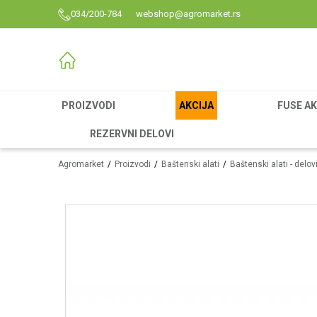
034/200-784
webshop@agromarket.rs
PROIZVODI
AKCIJA
FUSE AK
REZERVNI DELOVI
Agromarket
Proizvodi
Baštenski alati
Baštenski alati - delo