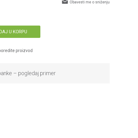
Obavesti me o sniženju
DAJ U KORPU
oredite proizvod
banke – pogledaj primer