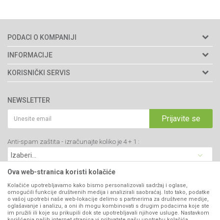
PODACI O KOMPANIJI
Agromarket doo
INFORMACIJE
Adresa: Kraljevačkog bataljona 235/2
O nama
KORISNIČKI SERVIS
34000 Kragujevac, Srbija
Prodavnice
Uslovi korišćenja i prodaje
webshop@agromarket.rs
Brendovi
NEWSLETTER
Politika privatnosti
Katalozi
034/200-784
Kako kupiti
Prijavite se
Saradnja
PIB: 102135221
Isporuka
Blog
Anti-spam zaštita - izračunajte koliko je 4 + 1 :
Click & Collect
Matični broj: 07593252
Najčešća pitanja
Načini plaćanja
Kontakt
Plaćanje karticama
Ova web-stranica koristi kolačiće
B2B Portal
Web kredit Raiffeisen banke
Kolačiće upotrebljavamo kako bismo personalizovali sadržaj i oglase,
VIBER I SMS NEWSLETTER
omogućili funkcije društvenih medija i analizirali saobraćaj. Isto tako, podatke
Pravo na odustajanje
o vašoj upotrebi naše web-lokacije delimo s partnerima za društvene medije,
oglašavanje i analizu, a oni ih mogu kombinovati s drugim podacima koje ste
Prijavite se
Reklamacije
im pružili ili koje su prikupili dok ste upotrebljavali njihove usluge. Nastavkom
korišćenja naših internet stranica vi prihvatate našu upotrebu kolačića.