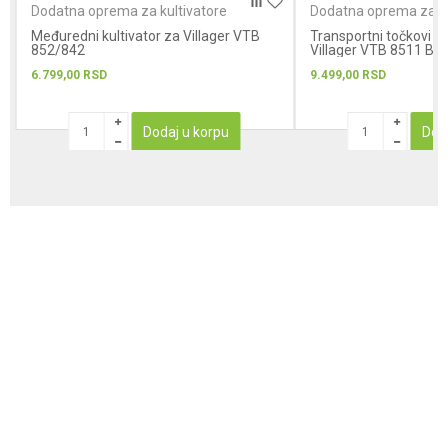
Dodatna oprema za kultivatore
Dodatna oprema za ku
Međuredni kultivator za Villager VTB
Transportni točkovi za
852/842
Villager VTB 8511 B /
6.799,00
RSD
9.499,00
RSD
Dodaj u korpu
Dod