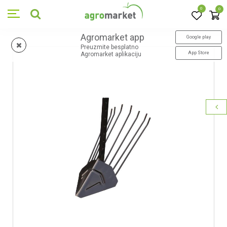
0
0
Agromarket app
Google play
Preuzmite besplatno
App Store
Agromarket aplikaciju