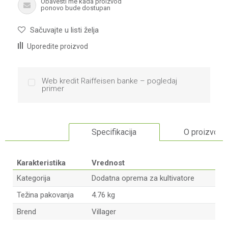
Obavesti me kada proizvod
ponovo bude dostupan
Sačuvajte u listi želja
Uporedite proizvod
Web kredit Raiffeisen banke – pogledaj
primer
Specifikacija
O proizvodu
Karakteristika
Vrednost
Kategorija
Dodatna oprema za kultivatore
Težina pakovanja
4.76 kg
Brend
Villager