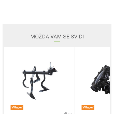
Ime/Nadimak
Email
MOŽDA VAM SE SVIDI
Poruka
POŠALJI