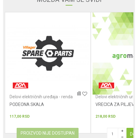
Poruka
POŠALJI
Delovi električnih uređaja - renda
Delovi električnih ure
PODEONA SKALA
VRECICA ZA PILJEVI
117,00
RSD
218,00
RSD
PROIZVOD NIJE DOSTUPAN
Dod