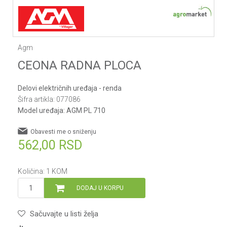
Agm
CEONA RADNA PLOCA
Delovi električnih uređaja - renda
Šifra artikla:
077086
Model uređaja:
AGM PL 710
Obavesti me o sniženju
562,00
RSD
Količina:
1
KOM
DODAJ U KORPU
Sačuvajte u listi želja