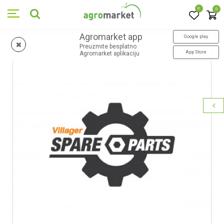
0
0
Agromarket app
Google play
Preuzmite besplatno
App Store
Agromarket aplikaciju