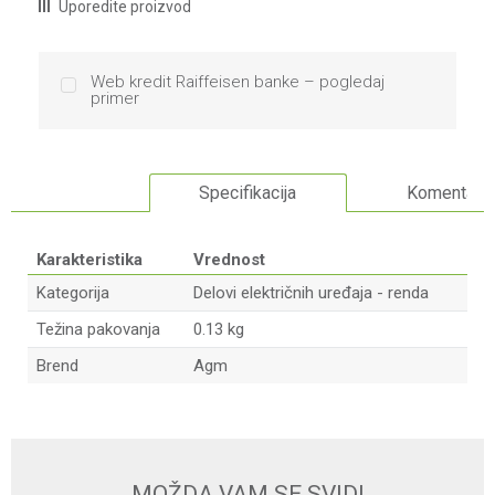
Uporedite proizvod
Web kredit Raiffeisen banke – pogledaj
primer
Specifikacija
Komentari
Karakteristika
Vrednost
Kategorija
Delovi električnih uređaja - renda
Težina pakovanja
0.13 kg
Brend
Agm
Ime/Nadimak
Email
MOŽDA VAM SE SVIDI