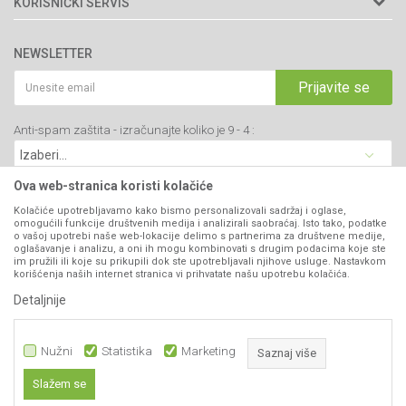
KORISNIČKI SERVIS
34000 Kragujevac, Srbija
Prodavnice
Uslovi korišćenja i prodaje
webshop@agromarket.rs
Brendovi
NEWSLETTER
Politika privatnosti
Katalozi
034/200-784
Kako kupiti
Prijavite se
Saradnja
PIB: 102135221
Isporuka
Blog
Anti-spam zaštita - izračunajte koliko je 9 - 4 :
Click & Collect
Matični broj: 07593252
Najčešća pitanja
Načini plaćanja
Kontakt
Plaćanje karticama
Ova web-stranica koristi kolačiće
B2B Portal
Web kredit Raiffeisen banke
Kolačiće upotrebljavamo kako bismo personalizovali sadržaj i oglase,
VIBER I SMS NEWSLETTER
omogućili funkcije društvenih medija i analizirali saobraćaj. Isto tako, podatke
Pravo na odustajanje
o vašoj upotrebi naše web-lokacije delimo s partnerima za društvene medije,
oglašavanje i analizu, a oni ih mogu kombinovati s drugim podacima koje ste
Prijavite se
Reklamacije
im pružili ili koje su prikupili dok ste upotrebljavali njihove usluge. Nastavkom
korišćenja naših internet stranica vi prihvatate našu upotrebu kolačića.
Povraćaj sredstava
Detaljnije
PRATITE NAS
Zamena artikala
Nužni
Statistika
Marketing
Saznaj više
Slažem se