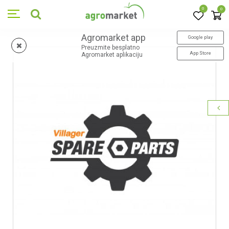
0
0
Agromarket app
Google play
Preuzmite besplatno
App Store
Agromarket aplikaciju