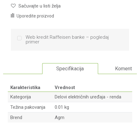
Sačuvajte u listi želja
Uporedite proizvod
Web kredit Raiffeisen banke – pogledaj
primer
Specifikacija
Komentari
Karakteristika
Vrednost
Kategorija
Delovi električnih uređaja - renda
Težina pakovanja
0.01 kg
Brend
Agm
Ime/Nadimak