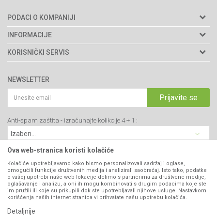
PODACI O KOMPANIJI
Agromarket doo
INFORMACIJE
Adresa: Kraljevačkog bataljona 235/2
O nama
KORISNIČKI SERVIS
34000 Kragujevac, Srbija
Prodavnice
Uslovi korišćenja i prodaje
webshop@agromarket.rs
Brendovi
NEWSLETTER
Politika privatnosti
Katalozi
034/200-784
Kako kupiti
Prijavite se
Saradnja
PIB: 102135221
Isporuka
Blog
Anti-spam zaštita - izračunajte koliko je 4 + 1 :
Click & Collect
Matični broj: 07593252
Najčešća pitanja
Načini plaćanja
Kontakt
Plaćanje karticama
Ova web-stranica koristi kolačiće
B2B Portal
Web kredit Raiffeisen banke
Kolačiće upotrebljavamo kako bismo personalizovali sadržaj i oglase,
VIBER I SMS NEWSLETTER
omogućili funkcije društvenih medija i analizirali saobraćaj. Isto tako, podatke
Pravo na odustajanje
o vašoj upotrebi naše web-lokacije delimo s partnerima za društvene medije,
oglašavanje i analizu, a oni ih mogu kombinovati s drugim podacima koje ste
Prijavite se
Reklamacije
im pružili ili koje su prikupili dok ste upotrebljavali njihove usluge. Nastavkom
korišćenja naših internet stranica vi prihvatate našu upotrebu kolačića.
Povraćaj sredstava
Detaljnije
PRATITE NAS