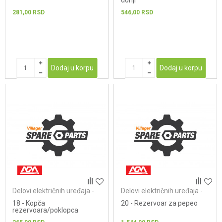
donji
281,00
RSD
546,00
RSD
Dodaj u korpu
Dodaj u korpu
Delovi električnih uređaja -
Delovi električnih uređaja -
usisivači
usisivači
18 - Kopča
20 - Rezervoar za pepeo
rezervoara/poklopca