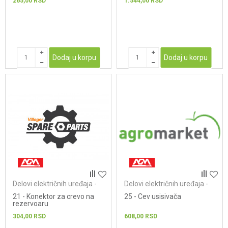
265,00
RSD
1.544,00
RSD
Dodaj u korpu
Dodaj u korpu
Delovi električnih uređaja -
Delovi električnih uređaja -
usisivači
usisivači
21 - Konektor za crevo na
25 - Cev usisivača
rezervoaru
304,00
RSD
608,00
RSD