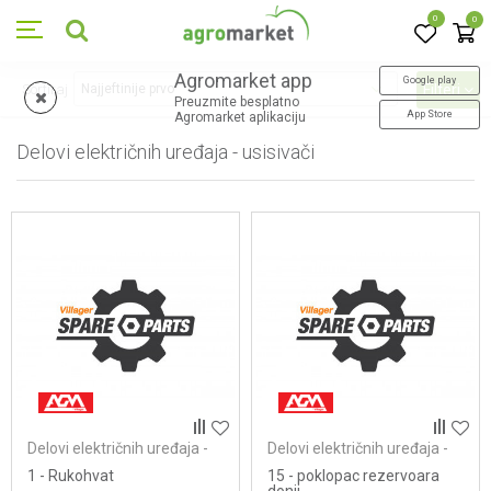
0
0
Agromarket app
Google play
Sortiraj
Filteri
Preuzmite besplatno
App Store
Agromarket aplikaciju
Delovi električnih uređaja - usisivači
138
proizvoda
Delovi električnih uređaja -
Delovi električnih uređaja -
usisivači
usisivači
1 - Rukohvat
15 - poklopac rezervoara