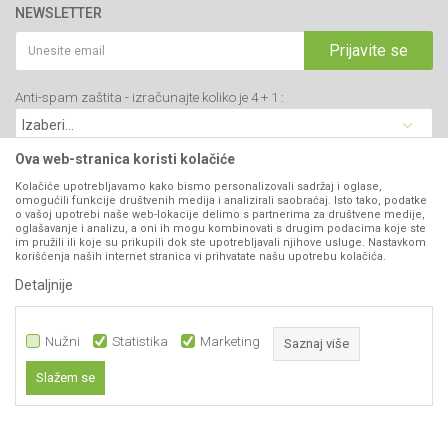
webshop@agromarket.rs
Brendovi
NEWSLETTER
Politika privatnosti
Katalozi
034/200-784
Kako kupiti
Prijavite se
Saradnja
PIB: 102135221
Isporuka
Blog
Anti-spam zaštita - izračunajte koliko je 4 + 1 :
Click & Collect
Matični broj: 07593252
Najčešća pitanja
Načini plaćanja
Kontakt
Plaćanje karticama
Ova web-stranica koristi kolačiće
B2B Portal
Web kredit Raiffeisen banke
Kolačiće upotrebljavamo kako bismo personalizovali sadržaj i oglase,
VIBER I SMS NEWSLETTER
omogućili funkcije društvenih medija i analizirali saobraćaj. Isto tako, podatke
Pravo na odustajanje
o vašoj upotrebi naše web-lokacije delimo s partnerima za društvene medije,
oglašavanje i analizu, a oni ih mogu kombinovati s drugim podacima koje ste
Prijavite se
Reklamacije
im pružili ili koje su prikupili dok ste upotrebljavali njihove usluge. Nastavkom
korišćenja naših internet stranica vi prihvatate našu upotrebu kolačića.
Povraćaj sredstava
Detaljnije
PRATITE NAS
Zamena artikala
Nužni
Statistika
Marketing
Saznaj više
Slažem se
Nužni