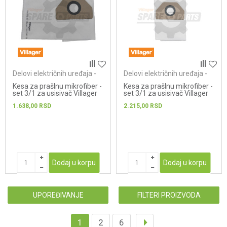
Delovi električnih uređaja -
Delovi električnih uređaja -
usisivači
usisivači
Kesa za prašInu mikrofiber -
Kesa za prašInu mikrofiber -
set 3/1 za usisivač Villager
set 3/1 za usisivač Villager
Villyvac DWS20
Villyvac DWS30
1.638,00
RSD
2.215,00
RSD
Dodaj u korpu
Dodaj u korpu
UPOREĐIVANJE
FILTERI PROIZVODA
1
2
6