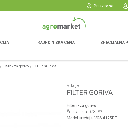
Prijavite se
CIJA
TRAJNO NISKA CENA
SPECIJALNA 
Filteri - za gorivo
FILTER GORIVA
Villager
FILTER GORIVA
Filteri - za gorivo
Šifra artikla:
078582
Model uređaja:
VGS 4125PE