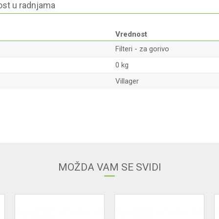
st u radnjama
Vrednost
Filteri - za gorivo
0 kg
Villager
Email
MOŽDA VAM SE SVIDI