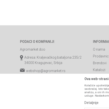
PODACI O KOMPANIJI
INFORMA
Agromarket doo
O nama
Prodavnic
Adresa: Kraljevačkog bataljona 235/2
34000 Kragujevac, Srbija
Brendovi
Katalozi
webshop@agromarket.rs
Saradnja
034/200-784
Ova web-stranic
Blog
Kolačiće upotreblja
PIB: 102135221
saobraćaj. Isto ta
Najčešća p
analizu, a oni ih m
Matični broj: 07593252
usluge. Nastavkom k
Kontakt
Detaljnije
B2B Porta