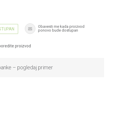
Obavesti me kada proizvod
OSTUPAN
ponovo bude dostupan
oredite proizvod
banke – pogledaj primer