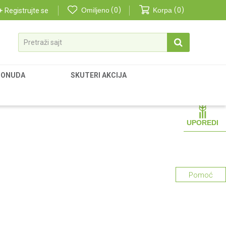
Omiljeno
0
Korpa
0
Registrujte se
Pretraži sajt
PONUDA
SKUTERI AKCIJA
UPOREDI
Pomoć