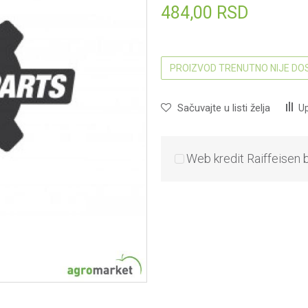
484,00
RSD
PROIZVOD TRENUTNO NIJE D
Sačuvajte u listi želja
Up
Web kredit Raiffeisen 