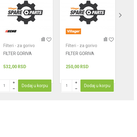
Filteri - za gorivo
Filteri - za gorivo
Filte
FILTER GORIVA
FILTER GORIVA
FILT
532,00
RSD
250,00
RSD
234
PROIZ
Dodaj u korpu
Dodaj u korpu