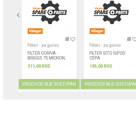
POŠALJI
Filteri - za gorivo
Filteri - za gorivo
FILTER GORIVA -
FILTER SITO ISPOD
BRIGGS 75 MICRON,
CEPA
394358
311,00
RSD
195,00
RSD
PROIZVOD NIJE DOSTUPAN
PROIZVOD NIJE DOSTUPA
korpu