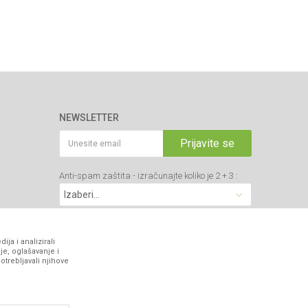
NEWSLETTER
Prijavite se
Anti-spam zaštita - izračunajte koliko je 2 + 3 :
VIBER I SMS NEWSLETTER
ja i analizirali
je, oglašavanje i
otrebljavali njihove
Prijavite se
PRATITE NAS