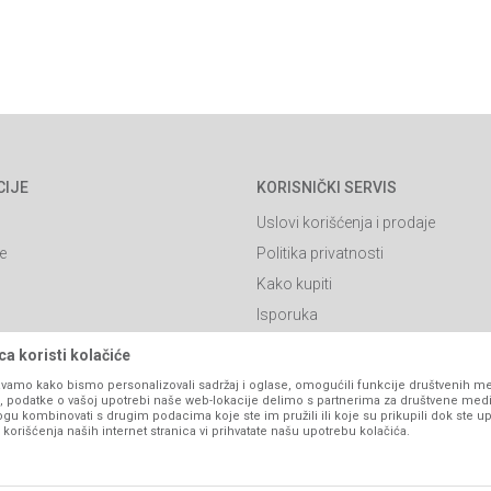
CIJE
KORISNIČKI SERVIS
Uslovi korišćenja i prodaje
e
Politika privatnosti
Kako kupiti
Isporuka
Click & Collect
a koristi kolačiće
Načini plaćanja
vamo kako bismo personalizovali sadržaj i oglase, omogućili funkcije društvenih medi
ko, podatke o vašoj upotrebi naše web-lokacije delimo s partnerima za društvene medi
itanja
Plaćanje karticama
ogu kombinovati s drugim podacima koje ste im pružili ili koje su prikupili dok ste up
orišćenja naših internet stranica vi prihvatate našu upotrebu kolačića.
Web kredit Raiffeisen banke
l
Pravo na odustajanje