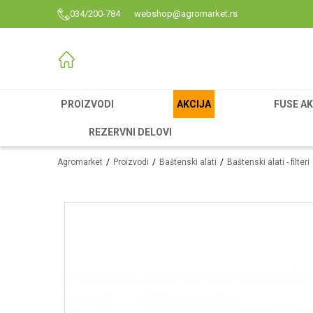
034/200-784
webshop@agromarket.rs
PROIZVODI
AKCIJA
FUSE AK
REZERVNI DELOVI
Agromarket
Proizvodi
Baštenski alati
Baštenski alati - filteri