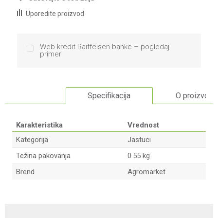
Uporedite proizvod
Web kredit Raiffeisen banke – pogledaj
primer
Specifikacija
O proizvodu
Karakteristika
Vrednost
Kategorija
Jastuci
Težina pakovanja
0.55 kg
Brend
Agromarket
Ime/Nadimak