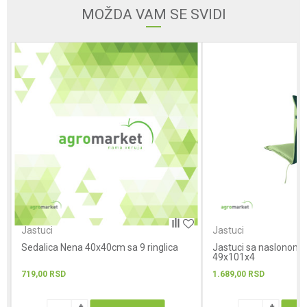
Email
MOŽDA VAM SE SVIDI
Poruka
POŠALJI
Jastuci
Jastuci
Sedalica Nena 40x40cm sa 9 ringlica
Jastuci sa naslonom z
49x101x4
719,00
RSD
1.689,00
RSD