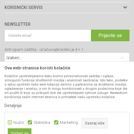
Adresa: Kraljevačkog bataljona 235/2
O nama
KORISNIČKI SERVIS
34000 Kragujevac, Srbija
Prodavnice
Uslovi korišćenja i prodaje
webshop@agromarket.rs
Brendovi
NEWSLETTER
Politika privatnosti
Katalozi
034/200-784
Kako kupiti
Prijavite se
Saradnja
PIB: 102135221
Isporuka
Blog
Anti-spam zaštita - izračunajte koliko je 4 + 1 :
Click & Collect
Matični broj: 07593252
Najčešća pitanja
Načini plaćanja
Kontakt
Plaćanje karticama
Ova web-stranica koristi kolačiće
B2B Portal
Web kredit Raiffeisen banke
Kolačiće upotrebljavamo kako bismo personalizovali sadržaj i oglase,
VIBER I SMS NEWSLETTER
omogućili funkcije društvenih medija i analizirali saobraćaj. Isto tako, podatke
Pravo na odustajanje
o vašoj upotrebi naše web-lokacije delimo s partnerima za društvene medije,
oglašavanje i analizu, a oni ih mogu kombinovati s drugim podacima koje ste
Prijavite se
Reklamacije
im pružili ili koje su prikupili dok ste upotrebljavali njihove usluge. Nastavkom
korišćenja naših internet stranica vi prihvatate našu upotrebu kolačića.
Povraćaj sredstava
Detaljnije
PRATITE NAS
Zamena artikala
Nužni
Statistika
Marketing
Saznaj više
Slažem se