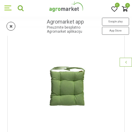
0
0
Agromarket app
Google play
Preuzmite besplatno
App Store
Agromarket aplikaciju