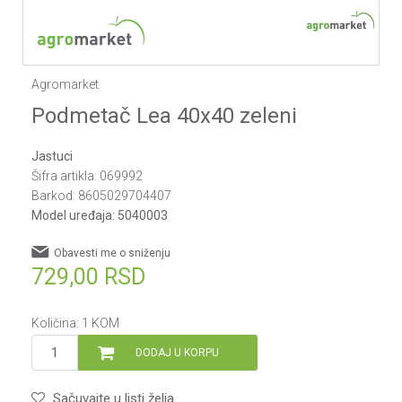
Agromarket
Podmetač Lea 40x40 zeleni
Jastuci
Šifra artikla:
069992
Barkod:
8605029704407
Model uređaja:
5040003
Obavesti me o sniženju
729,00
RSD
Količina:
1
KOM
DODAJ U KORPU
Sačuvajte u listi želja