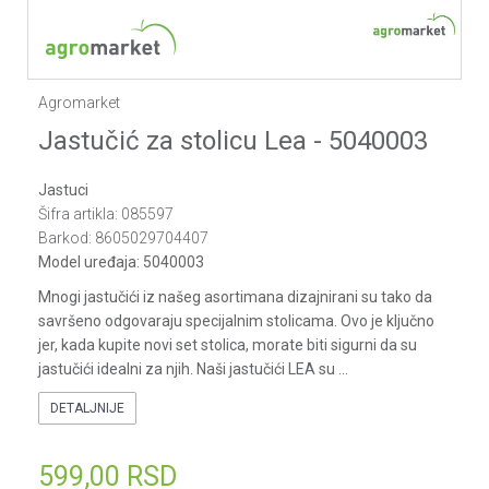
Agromarket
Jastučić za stolicu Lea - 5040003
Jastuci
Šifra artikla:
085597
Barkod:
8605029704407
Model uređaja:
5040003
Mnogi jastučići iz našeg asortimana dizajnirani su tako da
savršeno odgovaraju specijalnim stolicama. Ovo je ključno
jer, kada kupite novi set stolica, morate biti sigurni da su
jastučići idealni za njih. Naši jastučići LEA su
...
DETALJNIJE
599,00
RSD