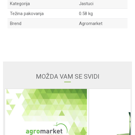
Kategorija
Jastuci
Težina pakovanja
0.58 kg
Brend
Agromarket
Ime/Nadimak
Email
MOŽDA VAM SE SVIDI
Poruka