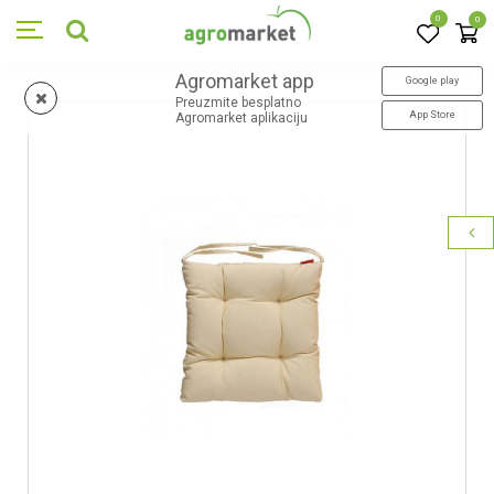
0
0
Agromarket app
Google play
Preuzmite besplatno
App Store
Agromarket aplikaciju