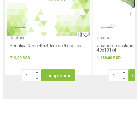
POŠALJI
Jastuci
Jastuci
Sedalica Nena 40x40cm sa 9 ringlica
Jastuci sa naslonom z
49x101x4
719,00
RSD
1.689,00
RSD
Dodaj u korpu
Dod