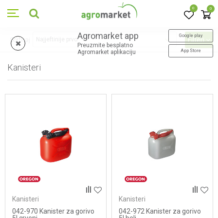
0
0
Agromarket app
Google play
Sortiraj
Filteri
Preuzmite besplatno
App Store
Agromarket aplikaciju
Kanisteri
13
proizvoda
Kanisteri
Kanisteri
042-970 Kanister za gorivo
042-972 Kanister za gorivo