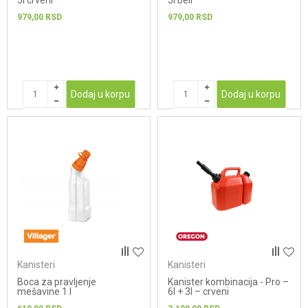
5l crveni
5l beli
979,00
RSD
979,00
RSD
Dodaj u korpu
Dodaj u korpu
Kanisteri
Kanisteri
Boca za pravljenje
Kanister kombinacija - Pro –
mešavine 1 l
6l + 3l – crveni