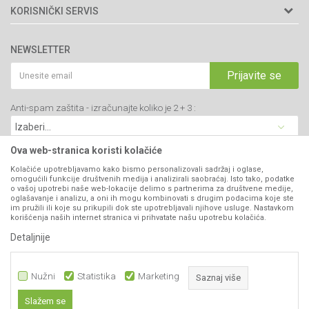
Adresa: Kraljevačkog bataljona 235/2
O nama
KORISNIČKI SERVIS
34000 Kragujevac, Srbija
Prodavnice
Uslovi korišćenja i prodaje
webshop@agromarket.rs
Brendovi
NEWSLETTER
Politika privatnosti
Katalozi
034/200-784
Kako kupiti
Prijavite se
Saradnja
PIB: 102135221
Isporuka
Blog
Anti-spam zaštita - izračunajte koliko je 2 + 3 :
Click & Collect
Matični broj: 07593252
Najčešća pitanja
Načini plaćanja
Kontakt
Plaćanje karticama
Ova web-stranica koristi kolačiće
B2B Portal
Web kredit Raiffeisen banke
Kolačiće upotrebljavamo kako bismo personalizovali sadržaj i oglase,
VIBER I SMS NEWSLETTER
omogućili funkcije društvenih medija i analizirali saobraćaj. Isto tako, podatke
Pravo na odustajanje
o vašoj upotrebi naše web-lokacije delimo s partnerima za društvene medije,
oglašavanje i analizu, a oni ih mogu kombinovati s drugim podacima koje ste
Prijavite se
Reklamacije
im pružili ili koje su prikupili dok ste upotrebljavali njihove usluge. Nastavkom
korišćenja naših internet stranica vi prihvatate našu upotrebu kolačića.
Povraćaj sredstava
Detaljnije
PRATITE NAS
Zamena artikala
Nužni
Statistika
Marketing
Saznaj više
Slažem se