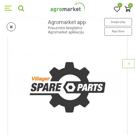
0
0
Agromarket app
Google play
Preuzmite besplatno
App Store
Agromarket aplikaciju