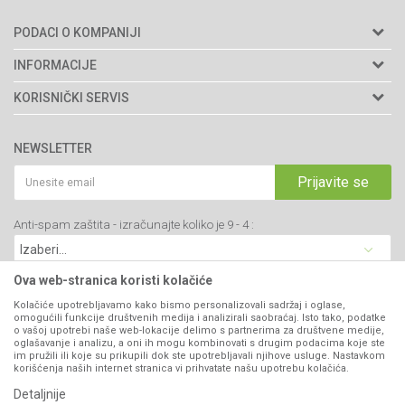
PODACI O KOMPANIJI
Agromarket doo
INFORMACIJE
Adresa: Kraljevačkog bataljona 235/2
O nama
KORISNIČKI SERVIS
34000 Kragujevac, Srbija
Prodavnice
Uslovi korišćenja i prodaje
webshop@agromarket.rs
Brendovi
NEWSLETTER
Politika privatnosti
Katalozi
034/200-784
Kako kupiti
Prijavite se
Saradnja
PIB: 102135221
Isporuka
Blog
Anti-spam zaštita - izračunajte koliko je 9 - 4 :
Click & Collect
Matični broj: 07593252
Najčešća pitanja
Načini plaćanja
Kontakt
Plaćanje karticama
Ova web-stranica koristi kolačiće
B2B Portal
Web kredit Raiffeisen banke
Kolačiće upotrebljavamo kako bismo personalizovali sadržaj i oglase,
VIBER I SMS NEWSLETTER
omogućili funkcije društvenih medija i analizirali saobraćaj. Isto tako, podatke
Pravo na odustajanje
o vašoj upotrebi naše web-lokacije delimo s partnerima za društvene medije,
oglašavanje i analizu, a oni ih mogu kombinovati s drugim podacima koje ste
Prijavite se
Reklamacije
im pružili ili koje su prikupili dok ste upotrebljavali njihove usluge. Nastavkom
korišćenja naših internet stranica vi prihvatate našu upotrebu kolačića.
Povraćaj sredstava
Detaljnije
PRATITE NAS