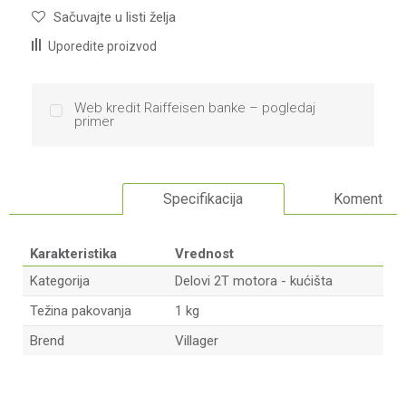
Sačuvajte u listi želja
Uporedite proizvod
Web kredit Raiffeisen banke – pogledaj
primer
Specifikacija
Komentari
Karakteristika
Vrednost
Kategorija
Delovi 2T motora - kućišta
Težina pakovanja
1 kg
Brend
Villager
Ime/Nadimak