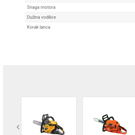
Snaga motora
Dužina vodilice
Korak lanca
Ime/Nadimak
Poruka
POŠALJI