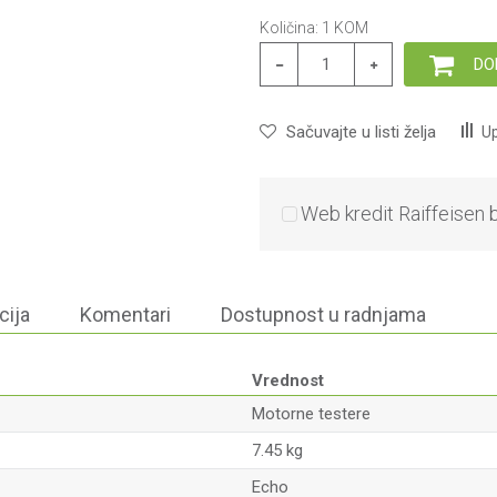
Količina:
1
KOM
DO
Sačuvajte u listi želja
Up
Web kredit Raiffeisen 
cija
Komentari
Dostupnost u radnjama
Vrednost
Motorne testere
7.45 kg
Echo