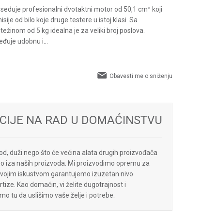
eduje profesionalni dvotaktni motor od 50,1 cm³ koji
je od bilo koje druge testere u istoj klasi. Sa
ežinom od 5 kg idealna je za veliki broj poslova.
eđuje udobnu i
...
Obavesti me o sniženju
CIJE NA RAD U DOMAĆINSTVU
od, duži nego što će većina alata drugih proizvođača
jimo iza naših proizvoda. Mi proizvodimo opremu za
 svojim iskustvom garantujemo izuzetan nivo
tize. Kao domaćin, vi želite dugotrajnost i
mo tu da uslišimo vaše želje i potrebe.