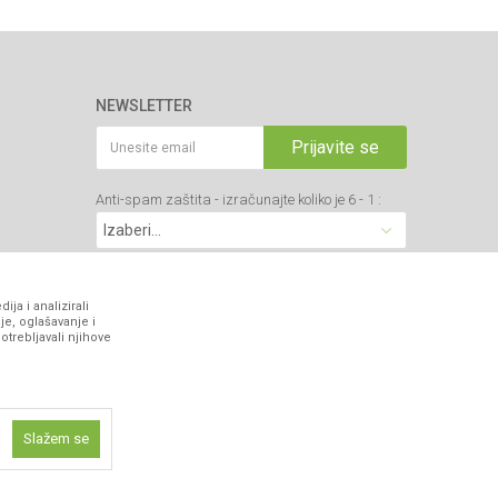
NEWSLETTER
Prijavite se
Anti-spam zaštita - izračunajte koliko je 6 - 1 :
VIBER I SMS NEWSLETTER
ja i analizirali
je, oglašavanje i
otrebljavali njihove
Prijavite se
PRATITE NAS
Slažem se