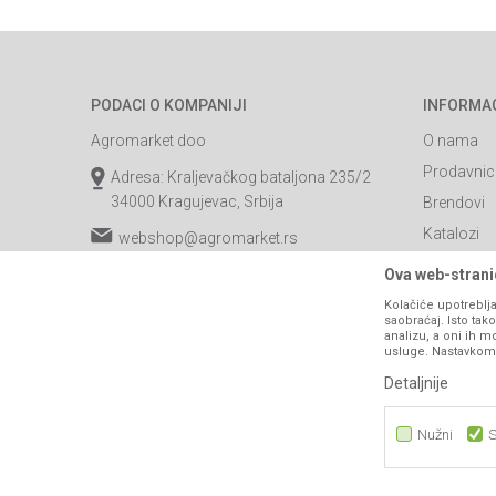
PODACI O KOMPANIJI
INFORMA
Agromarket doo
O nama
Prodavnic
Adresa: Kraljevačkog bataljona 235/2
34000 Kragujevac, Srbija
Brendovi
Katalozi
webshop@agromarket.rs
Saradnja
034/200-784
Ova web-stranic
Blog
Kolačiće upotreblja
PIB: 102135221
saobraćaj. Isto ta
Najčešća p
analizu, a oni ih m
Matični broj: 07593252
usluge. Nastavkom k
Kontakt
Detaljnije
B2B Porta
Nužni
S