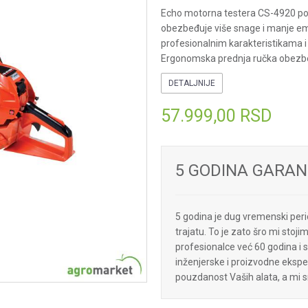
Echo motorna testera CS-4920 pos
obezbeđuje više snage i manje emisi
profesionalnim karakteristikama i t
Ergonomska prednja ručka obezb
DETALJNIJE
57.999,00
RSD
5 GODINA GARAN
5 godina je dug vremenski peri
trajatu. To je zato šro mi sto
profesionalce već 60 godina i
inženjerske i proizvodne eksper
pouzdanost Vaših alata, a mi s