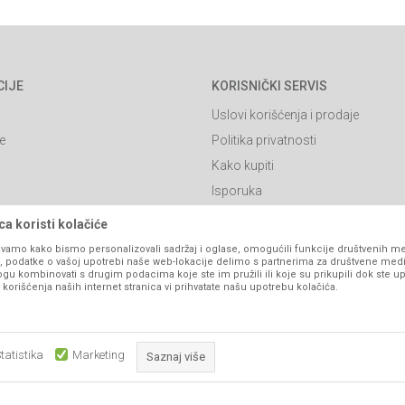
CIJE
KORISNIČKI SERVIS
Uslovi korišćenja i prodaje
e
Politika privatnosti
Kako kupiti
Isporuka
Click & Collect
a koristi kolačiće
Načini plaćanja
vamo kako bismo personalizovali sadržaj i oglase, omogućili funkcije društvenih medi
ko, podatke o vašoj upotrebi naše web-lokacije delimo s partnerima za društvene medi
itanja
Plaćanje karticama
ogu kombinovati s drugim podacima koje ste im pružili ili koje su prikupili dok ste up
orišćenja naših internet stranica vi prihvatate našu upotrebu kolačića.
Web kredit Raiffeisen banke
l
Pravo na odustajanje
Reklamacije
tatistika
Marketing
Saznaj više
Povraćaj sredstava
Zamena artikala