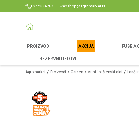
034/200-784
webshop@agromarket.rs
PROIZVODI
AKCIJA
FUSE AK
REZERVNI DELOVI
Agromarket
Proizvodi
Garden
Vrtni i baštenski alat
Lančan