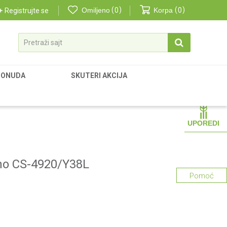
Omiljeno
0
Korpa
0
Registrujte se
Pretraži sajt
PONUDA
SKUTERI AKCIJA
UPOREDI
ho CS-4920/Y38L
Pomoć