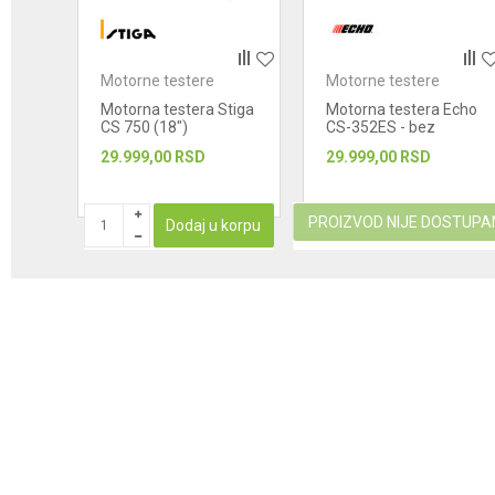
Motorne testere
Motorne testere
Echo
Motorna testera Stiga
Motorna testera Echo
CS 750 (18")
CS-352ES - bez
vodilice i lanca
29.999,00
RSD
29.999,00
RSD
PROIZVOD NIJE DOSTUPA
korpu
Dodaj u korpu