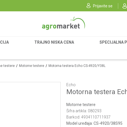
Prijavite se
CIJA
TRAJNO NISKA CENA
SPECIJALNA 
e testere
Motorne testere
Motorna testera Echo CS-4920/Y38L
Echo
Motorna testera Ec
Motorne testere
Šifra artikla:
080293
Barkod:
4934110711937
Model uređaja:
CS-4920/38S95