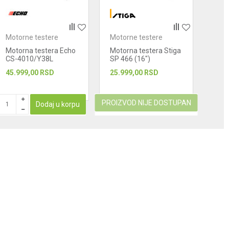
Motorne testere
Motorne testere
Moto
Motorna testera Echo
Motorna testera Stiga
Moto
CS-4010/Y38L
SP 466 (16")
CS 5
45.999,00
RSD
25.999,00
RSD
24.9
PROIZVOD NIJE DOSTUPAN
Dodaj u korpu