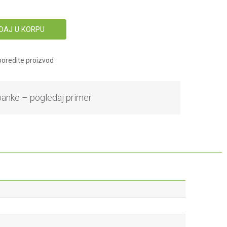
DAJ U KORPU
oredite proizvod
banke – pogledaj primer