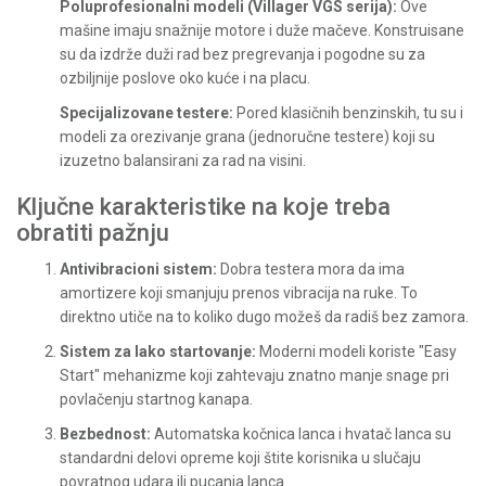
Poluprofesionalni modeli (Villager VGS serija):
Ove
mašine imaju snažnije motore i duže mačeve. Konstruisane
su da izdrže duži rad bez pregrevanja i pogodne su za
ozbiljnije poslove oko kuće i na placu.
Specijalizovane testere:
Pored klasičnih benzinskih, tu su i
modeli za orezivanje grana (jednoručne testere) koji su
izuzetno balansirani za rad na visini.
Ključne karakteristike na koje treba
obratiti pažnju
Antivibracioni sistem:
Dobra testera mora da ima
amortizere koji smanjuju prenos vibracija na ruke. To
direktno utiče na to koliko dugo možeš da radiš bez zamora.
Sistem za lako startovanje:
Moderni modeli koriste "Easy
Start" mehanizme koji zahtevaju znatno manje snage pri
povlačenju startnog kanapa.
Bezbednost:
Automatska kočnica lanca i hvatač lanca su
standardni delovi opreme koji štite korisnika u slučaju
povratnog udara ili pucanja lanca.