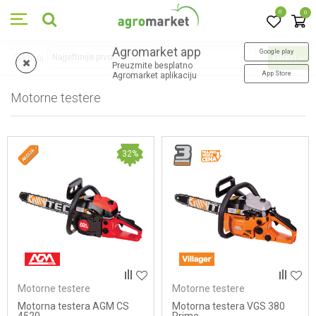
0
0
Agromarket app
Google play
Sortiraj
Filteri
Preuzmite besplatno
App Store
Agromarket aplikaciju
Motorne testere
40
proizvoda
32
%
Motorne testere
Motorne testere
Motorna testera AGM CS
Motorna testera VGS 380