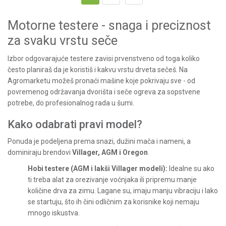
Motorne testere - snaga i preciznost
za svaku vrstu seče
Izbor odgovarajuće testere zavisi prvenstveno od toga koliko
često planiraš da je koristiš i kakvu vrstu drveta sečeš. Na
Agromarketu možeš pronaći mašine koje pokrivaju sve - od
povremenog održavanja dvorišta i seče ogreva za sopstvene
potrebe, do profesionalnog rada u šumi.
Kako odabrati pravi model?
Ponuda je podeljena prema snazi, dužini mača i nameni, a
dominiraju brendovi
Villager, AGM i Oregon
.
Hobi testere (AGM i lakši Villager modeli):
Idealne su ako
ti treba alat za orezivanje voćnjaka ili pripremu manje
količine drva za zimu. Lagane su, imaju manju vibraciju i lako
se startuju, što ih čini odličnim za korisnike koji nemaju
mnogo iskustva.