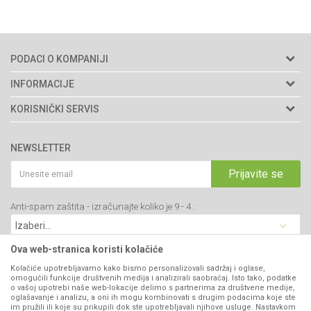
PODACI O KOMPANIJI
Agromarket doo
INFORMACIJE
Adresa: Kraljevačkog bataljona 235/2
O nama
KORISNIČKI SERVIS
34000 Kragujevac, Srbija
Prodavnice
Uslovi korišćenja i prodaje
webshop@agromarket.rs
Brendovi
NEWSLETTER
Politika privatnosti
Katalozi
034/200-784
Kako kupiti
Prijavite se
Saradnja
PIB: 102135221
Isporuka
Blog
Anti-spam zaštita - izračunajte koliko je 9 - 4 :
Click & Collect
Matični broj: 07593252
Najčešća pitanja
Načini plaćanja
Kontakt
Plaćanje karticama
Ova web-stranica koristi kolačiće
B2B Portal
Web kredit Raiffeisen banke
Kolačiće upotrebljavamo kako bismo personalizovali sadržaj i oglase,
VIBER I SMS NEWSLETTER
omogućili funkcije društvenih medija i analizirali saobraćaj. Isto tako, podatke
Pravo na odustajanje
o vašoj upotrebi naše web-lokacije delimo s partnerima za društvene medije,
oglašavanje i analizu, a oni ih mogu kombinovati s drugim podacima koje ste
Prijavite se
Reklamacije
im pružili ili koje su prikupili dok ste upotrebljavali njihove usluge. Nastavkom