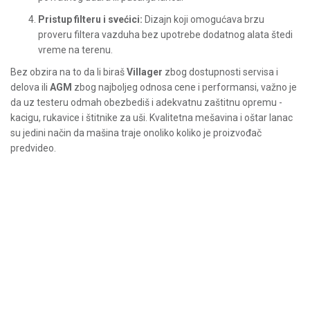
Pristup filteru i svećici:
Dizajn koji omogućava brzu
proveru filtera vazduha bez upotrebe dodatnog alata štedi
vreme na terenu.
Bez obzira na to da li biraš
Villager
zbog dostupnosti servisa i
delova ili
AGM
zbog najboljeg odnosa cene i performansi, važno je
da uz testeru odmah obezbediš i adekvatnu zaštitnu opremu -
kacigu, rukavice i štitnike za uši. Kvalitetna mešavina i oštar lanac
su jedini način da mašina traje onoliko koliko je proizvođač
predvideo.